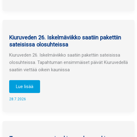
Lis
Erola
julkaisi
uutta
musiikkia
Kiuruveden 26. Iskelmäviikko saatiin pakettiin
sateisissa olosuhteissa
Kiuruveden 26. Iskelmäviikko saatiin pakettiin sateisissa
olosuhteissa. Tapahtuman ensimmäiset päivät Kiuruvedellä
saatiin viettää oikein kauniissa
Kiuruveden
Lue lisää
26.
Iskelmäviikko
saatiin
28.7.2026
pakettiin
sateisissa
olosuhteissa