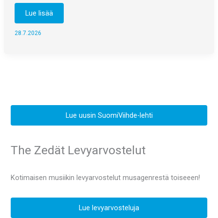
Uniikin
Lue lisää
uusi
single
antaa
28.7.2026
toivoa
tulevaan
Lue uusin SuomiViihde-lehti
The Zedät Levyarvostelut
Kotimaisen musiikin levyarvostelut musagenrestä toiseeen!
Lue levyarvosteluja