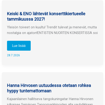
Keiski & ENO lähtevät konserttikiertueelle
tammikuussa 2027!
Yleisön toiveet on kuultu! Trendit tulevat ja menevät, mutta
nostalgia on ajaton!ENTISTEN NUORTEN KONSERTISSA soi
Keiski
Lue lisää
&
ENO
lähtevät
28.7.2026
konserttikiertueelle
tammikuussa
2027!
Hanna Hirvosen uutuudessa otetaan rohkea
hyppy tuntemattomaan
Kajaanilainen hallitseva tangokuningatar Hanna Hirvonen
julkaisee Seinäjoen Tangomarkkinoiden alla vauhdikkaan