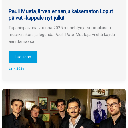
Pauli Mustajärven ennenjulkaisematon Loput
päivät -kappale nyt julki!
Tapaninpäivänä vuonna 2025 menehtynyt suomalaisen
musiikin ikoni ja legenda Pauli ’Pate’ Mustajärvi ehti käydä
äänittämässä
Pauli
Lue lisää
Mustajärven
ennenjulkaisematon
Loput
28.7.2026
päivät
-
kappale
nyt
julki!