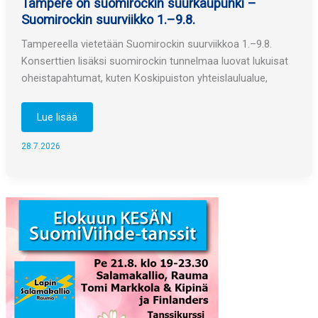
Tampere on suomirockin suurkaupunki –
Suomirockin suurviikko 1.–9.8.
Tampereella vietetään Suomirockin suurviikkoa 1.–9.8.
Konserttien lisäksi suomirockin tunnelmaa luovat lukuisat
oheistapahtumat, kuten Koskipuiston yhteislaulualue,
Tampere
Lue lisää
on
suomirockin
suurkaupunki
28.7.2026
–
Suomirockin
suurviikko
1.–
9.8.