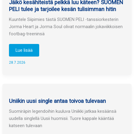
Jäikö kesähiteistä pelkkä luu käteen? SUOMEN
PELI tulee ja tarjoilee kesän tulisimman hitin
Kuuntele Siipimies tästä SUOMEN PELI -tanssiorkesterin
Jorma Heart ja Jorma Soul olivat normaalin jokaviikkoisen
footbag-treeninsä
Jäikö
Lue lisää
kesähiteistä
pelkkä
luu
28.7.2026
käteen?
SUOMEN
PELI
tulee
ja
tarjoilee
kesän
tulisimman
hitin
Uniikin uusi single antaa toivoa tulevaan
Suomiräpin legendoihin kuuluva Uniikki jatkaa kesäänsä
uudella singlellä Uusii huomisii. Tuore kappale kääntää
katseen tulevaan