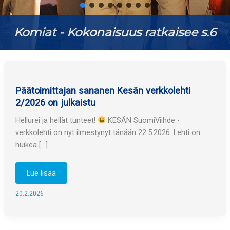
Komiat - Kokonaisuus ratkaisee s.6
Päätoimittajan sananen Kesän verkkolehti
2/2026 on julkaistu
Hellurei ja hellät tunteet!
KESÄN SuomiViihde -
verkkolehti on nyt ilmestynyt tänään 22.5.2026. Lehti on
huikea […]
Päätoimittajan
Lue lisää
sananen
Kesän
verkkolehti
20.2.2026
2/2026
on
julkaistu