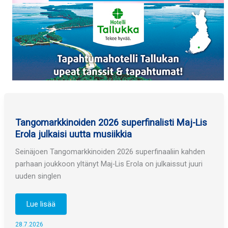
Tangomarkkinoiden 2026 superfinalisti Maj-Lis
Erola julkaisi uutta musiikkia
Seinäjoen Tangomarkkinoiden 2026 superfinaaliin kahden
parhaan joukkoon yltänyt Maj-Lis Erola on julkaissut juuri
uuden singlen
Tangomarkkinoiden
Lue lisää
2026
superfinalisti
Maj-
28.7.2026