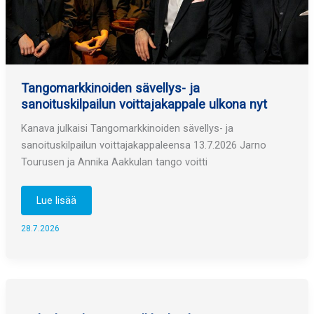
Tangomarkkinoiden sävellys- ja
sanoituskilpailun voittajakappale ulkona nyt
Kanava julkaisi Tangomarkkinoiden sävellys- ja
sanoituskilpailun voittajakappaleensa 13.7.2026 Jarno
Tourusen ja Annika Aakkulan tango voitti
Tangomarkkinoiden
Lue lisää
sävellys-
ja
sanoituskilpailun
28.7.2026
voittajakappale
ulkona
nyt