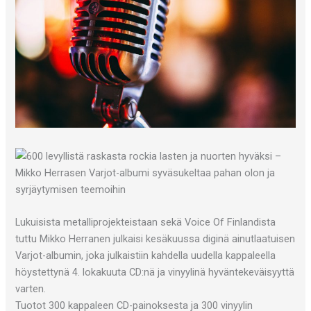
Lukuisista metalliprojekteistaan sekä Voice Of Finlandista
tuttu Mikko Herranen julkaisi kesäkuussa diginä ainutlaatuisen
Varjot-albumin, joka julkaistiin kahdella uudella kappaleella
höystettynä 4. lokakuuta CD:nä ja vinyylinä hyväntekeväisyyttä
varten.
Tuotot 300 kappaleen CD-painoksesta ja 300 vinyylin