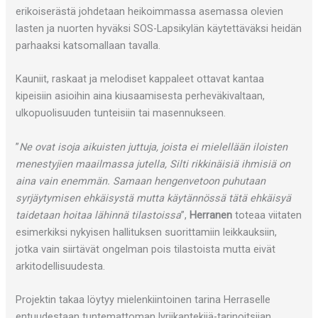
erikoiserästä johdetaan heikoimmassa asemassa olevien
lasten ja nuorten hyväksi SOS-Lapsikylän käytettäväksi heidän
parhaaksi katsomallaan tavalla.
Kauniit, raskaat ja melodiset kappaleet ottavat kantaa
kipeisiin asioihin aina kiusaamisesta perheväkivaltaan,
ulkopuolisuuden tunteisiin tai masennukseen.
”
Ne ovat isoja aikuisten juttuja, joista ei mielellään iloisten
menestyjien maailmassa jutella, Silti rikkinäisiä ihmisiä on
aina vain enemmän. Samaan hengenvetoon puhutaan
syrjäytymisen ehkäisystä mutta käytännössä tätä ehkäisyä
taidetaan hoitaa lähinnä tilastoissa
”,
Herranen
toteaa viitaten
esimerkiksi nykyisen hallituksen suorittamiin leikkauksiin,
jotka vain siirtävät ongelman pois tilastoista mutta eivät
arkitodellisuudesta.
Projektin takaa löytyy mielenkiintoinen tarina Herraselle
entuudestaan tuntemattoman lyriikantekijä-tarinoitsijan