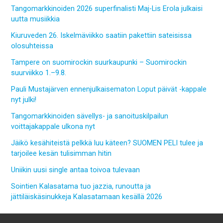
Tangomarkkinoiden 2026 superfinalisti Maj-Lis Erola julkaisi
uutta musiikkia
Kiuruveden 26. Iskelmäviikko saatiin pakettiin sateisissa
olosuhteissa
Tampere on suomirockin suurkaupunki – Suomirockin
suurviikko 1.–9.8.
Pauli Mustajärven ennenjulkaisematon Loput päivät -kappale
nyt julki!
Tangomarkkinoiden sävellys- ja sanoituskilpailun
voittajakappale ulkona nyt
Jäikö kesähiteistä pelkkä luu käteen? SUOMEN PELI tulee ja
tarjoilee kesän tulisimman hitin
Uniikin uusi single antaa toivoa tulevaan
Sointien Kalasatama tuo jazzia, runoutta ja
jättiläiskäsinukkeja Kalasatamaan kesällä 2026