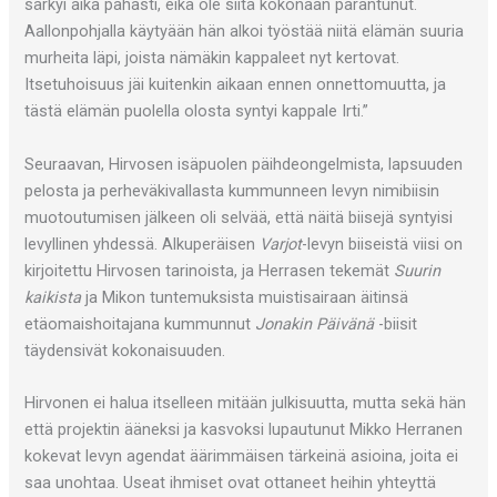
särkyi aika pahasti, eikä ole siitä kokonaan parantunut.
Aallonpohjalla käytyään hän alkoi työstää niitä elämän suuria
murheita läpi, joista nämäkin kappaleet nyt kertovat.
Itsetuhoisuus jäi kuitenkin aikaan ennen onnettomuutta, ja
tästä elämän puolella olosta syntyi kappale Irti.”
Seuraavan, Hirvosen isäpuolen päihdeongelmista, lapsuuden
pelosta ja perheväkivallasta kummunneen levyn nimibiisin
muotoutumisen jälkeen oli selvää, että näitä biisejä syntyisi
levyllinen yhdessä. Alkuperäisen
Varjot
-levyn biiseistä viisi on
kirjoitettu Hirvosen tarinoista, ja Herrasen tekemät
Suurin
kaikista
ja Mikon tuntemuksista muistisairaan äitinsä
etäomaishoitajana kummunnut
Jonakin Päivänä
-biisit
täydensivät kokonaisuuden.
Hirvonen ei halua itselleen mitään julkisuutta, mutta sekä hän
että projektin ääneksi ja kasvoksi lupautunut Mikko Herranen
kokevat levyn agendat äärimmäisen tärkeinä asioina, joita ei
saa unohtaa. Useat ihmiset ovat ottaneet heihin yhteyttä