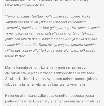
Hirvosen
yhteydenotosta.
”
Hirvonen halusi teettää mulla biisin vaimolleen, koska
vaimon kanssa olivat yhdessä kokeneet kaikenlaisia
vastoinkäymisiä, mutta ’still going strong’. Hirvonen oli jonain
yönä nukkuvaa vaimoaan katsellessa kirjoittanut tekstin,
jonka hän lähetti biisin ’pohjamateriaaliksi’ ja jonka pohjalta
halusi biisin teettää. Tästä syntyi kappale nimeltä Meidän
Hiljaisuus, jota ei ollut tarkoitus edes alun perin julkaista
”,
Mikko kertoo.
Mainio lopputulos johti kuitenkin kappaleen julkaisuun
alkuvuodesta, ja pian Herrasen sähköpostissa kilahti taas.
Asialla oli jälleen Hirvonen, nyt uuden tarinan kanssa, joka oli
ollut samalla hänen elämänsä käänteentekevä hetki:
Hirvonen oli mukana valtavassa onnettomuudessa, jossa
joutui kohtaaman kuoleman, ja tämän jälkeen hänen mielensä