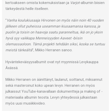
kertoakseen omista kokemuksistaan ja
Varjot
-albumin biisien
tärkeydestä heille itselleen.
”
Vanha koulukiusaaja Hirvonen on myös näin noin 40 vuoden
jälkeen ollut puheissa useamman kiusaamansa kanssa, ja
puolin ja toisin on haavoja saatu paranneltua, ikä on jo yksin
hyvä syy vaikkapa Menneisyyden Aaveet -biisin
olemassaoloon. Tämä projekti tehdään siksi, koska se tuntuu
meistä tärkeältä
”, Mikko Herranen sanoo.
Hyväntekeväisyysalbumit ovat nyt myynnissä Levykauppa
Äxässä.
Mikko Herranen on äänittänyt, laulanut, soittanut, miksannut
sekä masteroinut koko upean levyn. Herranen on myös
julkaissut YouTube-kanavallaan dokumentteja ja making of -
materiaalia albumin teosta. Levyn yhteydessä julkaistaan
myös uusi musiikkivideo.