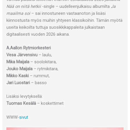
Nää on niitä hetkii
-single – uudelleenjulkaisu albumilta
Ja
maailma soi
– sai innostuneen vastaanoton ja lisäsi
kiinnostusta myös muihin yhtyeen klassikoihin. Tämän myötä
useita keikoilta tuttuja suosikkikappaleita julkaistaan
digitaalisesti vuoden 2026 aikana.
A.Aallon Rytmiorkesteri
Vesa Järvensivu
– laulu,
Mika Maijala
– soolokitara,
Jouko Maijala
– rytmikitara,
Mikko Kaski
– rummut,
Jari Luostari
– basso
Lisäksi levytyksellä:
Tuomas Kesälä
– koskettimet
WWW-
sivut