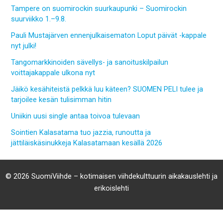
Tampere on suomirockin suurkaupunki – Suomirockin
suurviikko 1.–9.8.
Pauli Mustajärven ennenjulkaisematon Loput päivät -kappale
nyt julki!
Tangomarkkinoiden sävellys- ja sanoituskilpailun
voittajakappale ulkona nyt
Jäikö kesähiteistä pelkkä luu käteen? SUOMEN PELI tulee ja
tarjoilee kesän tulisimman hitin
Uniikin uusi single antaa toivoa tulevaan
Sointien Kalasatama tuo jazzia, runoutta ja
jättiläiskäsinukkeja Kalasatamaan kesällä 2026
© 2026 SuomiViihde – kotimaisen viihdekulttuurin aikakauslehti ja
erikoislehti