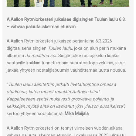
A.Aallon Rytmiorkesteri julkaisee digisinglen Tuulen laulu 6.3.
– vahvaa paluuta iskelmän eturiviin
A.Aallon Rytmiorkesteri julkaisee perjantaina 6.3.2026
digitaalisena singlen
Tuulen laulu
, joka on alun perin mukana
albumilla
Ja maailma soi
. Single tulee radiojakelun lisäksi
saataville kaikkiin tunnetuimpiin suoratoistopalveluihin, ja se
jatkaa yhtyeen nostalgiabuumin vauhdittamaa uutta nousua.
”
Tuulen laulu äänitettiin pitkälti livetaltiointina omassa
studiossa, kuten monet muutkin Aaltojen biisit.
Kappaleeseen syntyi mukavasti groovaava poljento, ja
keikkojen myötä siitä on kasvanut yksi yleisön suosikeista”
,
kertoo yhtyeen soolokitaristi
Mika Maijala
.
A.Aallon Rytmiorkesteri on tehnyt viimeisen vuoden aikana
vahvaa paluuta iskelmän eturiviin. Lokakuussa 2025 julkaistu