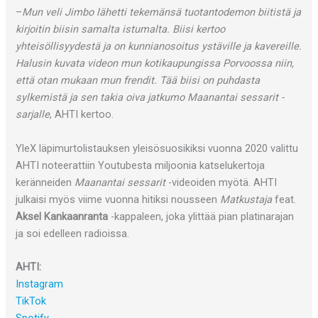
–
Mun veli Jimbo lähetti tekemänsä tuotantodemon biitistä ja
kirjoitin biisin samalta istumalta. Biisi kertoo
yhteisöllisyydestä ja on kunnianosoitus ystäville ja kavereille.
Halusin kuvata videon mun kotikaupungissa Porvoossa niin,
että otan mukaan mun frendit. Tää biisi on puhdasta
sylkemistä ja sen takia oiva jatkumo Maanantai sessarit -
sarjalle
, AHTI kertoo.
YleX läpimurtolistauksen yleisösuosikiksi vuonna 2020 valittu
AHTI noteerattiin Youtubesta miljoonia katselukertoja
keränneiden
Maanantai sessarit
-videoiden myötä. AHTI
julkaisi myös viime vuonna hitiksi nousseen
Matkustaja
feat.
Aksel Kankaanranta
-kappaleen, joka ylittää pian platinarajan
ja soi edelleen radioissa.
AHTI:
Instagram
TikTok