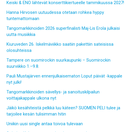
Keiski & ENO lähtevät konserttikiertueelle tammikuussa 2027!
Hanna Hirvosen uutuudessa otetaan rohkea hyppy
tuntemattomaan
Tangomarkkinoiden 2026 superfinalisti Maj-Lis Erola julkaisi
uutta musiikkia
Kiuruveden 26. Iskelmäviikko saatiin pakettiin sateisissa
olosuhteissa
Tampere on suomirockin suurkaupunki – Suomirockin
suurviikko 1.–9.8.
Pauli Mustajärven ennenjulkaisematon Loput päivät -kappale
nyt julki!
Tangomarkkinoiden sävellys- ja sanoituskilpailun
voittajakappale ulkona nyt
Jäikö kesähiteistä pelkkä luu käteen? SUOMEN PELI tulee ja
tarjoilee kesän tulisimman hitin
Uniikin uusi single antaa toivoa tulevaan