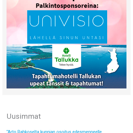
Uusimmat
”Arto Rahkoselta kunnian osoitus edesmenneelle