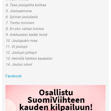
4. Taas joulujuhla koittaa
5. Jouluaamuna
6. Sylvian joululaulu
7. Tonttu torvinen
8. En etsi valtaa loistoa
9. Arkihuolesi kaikki heitä
10. Joulupukin maa
11. Oi jouluyö
12. Jouluyö juhlayö
13. Heinillä härkien kaukalon
14. Joulun sävel
Facebook