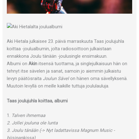
Aki Hietala julkaisee 23. päivä marraskuuta Taas joulujuhla
koittaa -joulualbumin, jolta radiosoittoon julkaistaan
ennakkona Joulu tänään -joulusingle ensimakuun.
Albumi on
Akin
itsensä tuottama, ja singlejulkaisuun hän on
tehnyt itse sävelen ja sanat, samoin jo aiemmin julkaistu
levyn päätösraita
Joulun Sävel
on hänen oma sävellyksenä.
Muutoin levyllä on meille kaikille tuttuja joululauluja.
Taas joulujuhla koittaa, albumi
1.
Talven ihmemaa
2. Jollei jouluna ole lunta
3. Joulu tänään (-> Nyt ladattavissa Magnum Music -
biisipankissa)