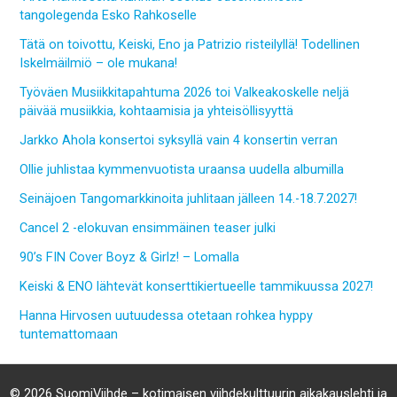
tangolegenda Esko Rahkoselle
Tätä on toivottu, Keiski, Eno ja Patrizio risteilyllä! Todellinen
Iskelmäilmiö – ole mukana!
Työväen Musiikkitapahtuma 2026 toi Valkeakoskelle neljä
päivää musiikkia, kohtaamisia ja yhteisöllisyyttä
Jarkko Ahola konsertoi syksyllä vain 4 konsertin verran
Ollie juhlistaa kymmenvuotista uraansa uudella albumilla
Seinäjoen Tangomarkkinoita juhlitaan jälleen 14.-18.7.2027!
Cancel 2 -elokuvan ensimmäinen teaser julki
90’s FIN Cover Boyz & Girlz! – Lomalla
Keiski & ENO lähtevät konserttikiertueelle tammikuussa 2027!
Hanna Hirvosen uutuudessa otetaan rohkea hyppy
tuntemattomaan
© 2026 SuomiViihde – kotimaisen viihdekulttuurin aikakauslehti ja