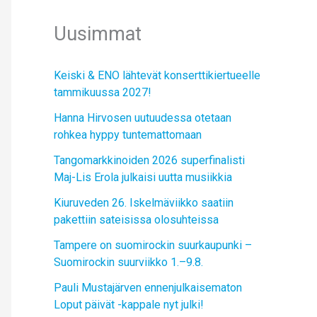
Uusimmat
Keiski & ENO lähtevät konserttikiertueelle
tammikuussa 2027!
Hanna Hirvosen uutuudessa otetaan
rohkea hyppy tuntemattomaan
Tangomarkkinoiden 2026 superfinalisti
Maj-Lis Erola julkaisi uutta musiikkia
Kiuruveden 26. Iskelmäviikko saatiin
pakettiin sateisissa olosuhteissa
Tampere on suomirockin suurkaupunki –
Suomirockin suurviikko 1.–9.8.
Pauli Mustajärven ennenjulkaisematon
Loput päivät -kappale nyt julki!