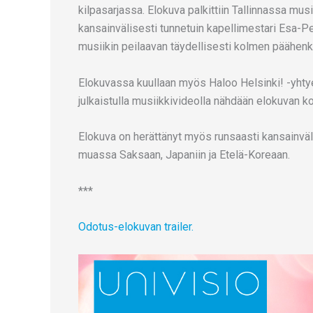
kilpasarjassa. Elokuva palkittiin Tallinnassa mus
kansainvälisesti tunnetuin kapellimestari Esa-
musiikin peilaavan täydellisesti kolmen päähenki
Elokuvassa kuullaan myös Haloo Helsinki! -yhtye
julkaistulla musiikkivideolla nähdään elokuvan k
Elokuva on herättänyt myös runsaasti kansainväl
muassa Saksaan, Japaniin ja Etelä-Koreaan.
***
Odotus-elokuvan trailer.