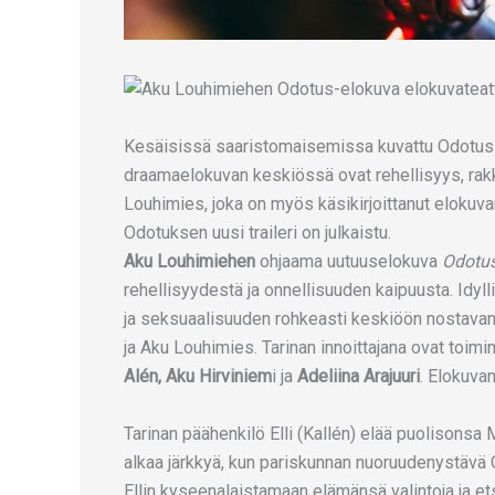
Kesäisissä saaristomaisemissa kuvattu Odotus-
draamaelokuvan keskiössä ovat rehellisyys, ra
Louhimies, joka on myös käsikirjoittanut elokuv
Odotuksen uusi traileri on julkaistu.
Aku Louhimiehen
ohjaama uutuuselokuva
Odotu
rehellisyydestä ja onnellisuuden kaipuusta. Idy
ja seksuaalisuuden rohkeasti keskiöön nostavan 
ja Aku Louhimies. Tarinan innoittajana ovat toim
Alén, Aku Hirviniem
i ja
Adeliina Arajuuri
. Elokuvan
Tarinan päähenkilö Elli (Kallén) elää puolisonsa M
alkaa järkkyä, kun pariskunnan nuoruudenystävä O
Ellin kyseenalaistamaan elämänsä valintoja ja ets