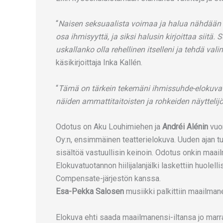
“
Naisen seksuaalista voimaa ja halua nähdään h
osa ihmisyyttä, ja siksi halusin kirjoittaa siit
uskallanko olla rehellinen itselleni ja tehdä val
käsikirjoittaja Inka Kallén.
“
Tämä on tärkein tekemäni ihmissuhde-elokuva
näiden ammattitaitoisten ja rohkeiden näyttelij
Odotus on Aku Louhimiehen ja
Andréi Alénin
vuo
Oy:n, ensimmäinen teatterielokuva. Uuden ajan 
sisältöä vastuullisin keinoin. Odotus onkin maai
Elokuvatuotannon hiilijalanjälki laskettiin huol
Compensate-järjestön kanssa.
Esa-Pekka Salosen
musiikki palkittiin maailman
Elokuva ehti saada maailmanensi-iltansa jo marr