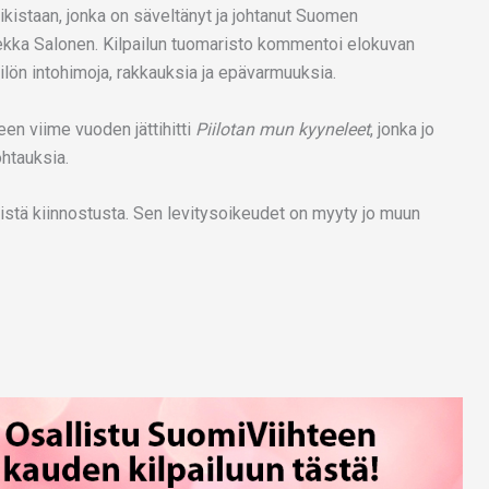
iikistaan, jonka on säveltänyt ja johtanut Suomen
Pekka Salonen. Kilpailun tuomaristo kommentoi elokuvan
lön intohimoja, rakkauksia ja epävarmuuksia.
en viime vuoden jättihitti
Piilotan mun kyyneleet
, jonka jo
ohtauksia.
istä kiinnostusta. Sen levitysoikeudet on myyty jo muun