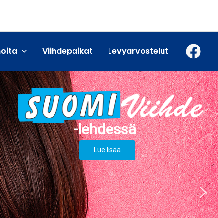
moita
Viihdepaikat
Levyarvostelut
Lue lisää