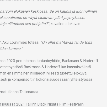
arvoin elokuvien keskiössä. Se on kaunis ja luonnollinen
ä. Seksuaalisuus on väylä elokuvan ydinkysymykseen:
intoja elämässä sen pohjalta?”,
kuvailee elokuvan
”,
Aku Louhimies toteaa
. “On ollut mahtavaa tehdä töitä
öiden kanssa.”
nna 2020 perustaman tuotantoyhtiön, Backmann & Hoderoff
tuotantoyhtiönä Backmann & Hoderoff luo kansainvälistä
lman ensimmäinen hiilinegatiivisesti tuotettu elokuva.
ellisesti ja kompensoitiin kokonaisuudessaan yhteistyössä
ensi-illassa Tallinnassa
askuussa 2021 Tallinn Black Nights Film Festivalin