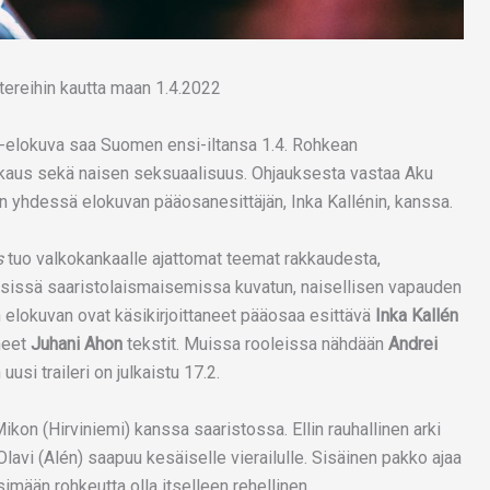
elokuva saa Suomen ensi-iltansa 1.4. Rohkean
kkaus sekä naisen seksuaalisuus. Ohjauksesta vastaa Aku
an yhdessä elokuvan pääosanesittäjän, Inka Kallénin, kanssa.
s
tuo valkokankaalle ajattomat teemat rakkaudesta,
llisissä saaristolaismaisemissa kuvatun, naisellisen vapauden
elokuvan ovat käsikirjoittaneet pääosaa esittävä
Inka Kallén
ineet
Juhani Ahon
tekstit. Muissa rooleissa nähdään
Andrei
 uusi traileri on julkaistu 17.2.
ikon (Hirviniemi) kanssa saaristossa. Ellin rauhallinen arki
lavi (Alén) saapuu kesäiselle vierailulle. Sisäinen pakko ajaa
imään rohkeutta olla itselleen rehellinen.