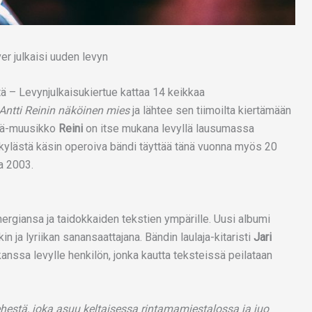
tä – Levynjulkaisukiertue kattaa 14 keikkaa
Antti Reinin näköinen mies
ja lähtee sen tiimoilta kiertämään
ijä-muusikko
Reini
on itse mukana levyllä lausumassa
skylästä käsin operoiva bändi täyttää tänä vuonna myös 20
a 2003.
nergiansa ja taidokkaiden tekstien ympärille. Uusi albumi
 ja lyriikan sanansaattajana. Bändin laulaja-kitaristi
Jari
anssa levylle henkilön, jonka kautta teksteissä peilataan
ehestä, joka asuu keltaisessa rintamamiestalossa ja juo