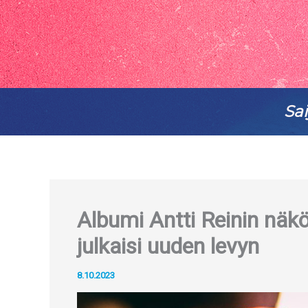
Sai
Albumi Antti Reinin näk
julkaisi uuden levyn
8.10.2023