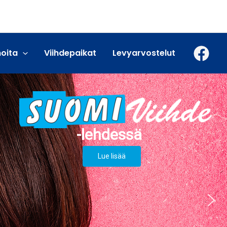
moita
Viihdepaikat
Levyarvostelut
Lue lisää