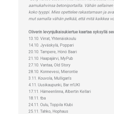
aamukahvinsa betoniportailla. Vähän sellainen 
koko tyyppi. Mies opettelee rakastamaan ja ava
mut samalla vähän pelkää, että mitä kaikkea vo
Oliverin levynjulkaisukiertue kaartaa syksyllä seu
13.10. Virrat, Yhtenäiskoulu
14.10. Jyväskylä, Poppari
20.10. Tampere, Hönö Baari
21.10. Haapajärvi, MyPub
27.10. Vantaa, Old Story
28.10. Konnevesi, Mierontie
3.11. Kouvola, Mulligan’s
4.11. Uusikaupunki, Bar m’UKI
17.11. Hämeenlinna, Albertin Kellari
18.11. tba
24.11. Oulu, Toppila Klubi
25.11. Tahko, Hophaus