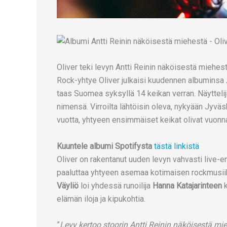
Oliver teki levyn Antti Reinin näköisestä miehes
Rock-yhtye Oliver julkaisi kuudennen albuminsa
taas Suomea syksyllä 14 keikan verran. Näyttel
nimensä. Virroilta lähtöisin oleva, nykyään Jyvä
vuotta, yhtyeen ensimmäiset keikat olivat vuonn
Kuuntele albumi Spotifysta
tästä linkistä
Oliver on rakentanut uuden levyn vahvasti live-e
paaluttaa yhtyeen asemaa kotimaisen rockmusiikin
Väyliö
loi yhdessä runoilija
Hanna Katajarinteen
k
elämän iloja ja kipukohtia.
”
Levy kertoo stoorin Antti Reinin näköisestä mi