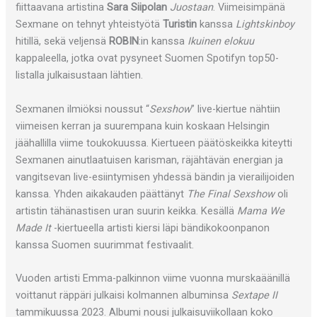
fiittaavana artistina
Sara Siipolan
Juostaan
. Viimeisimpänä
Sexmane on tehnyt yhteistyötä
Turistin
kanssa
Lightskinboy
hitillä, sekä veljensä
ROBIN
:in kanssa
Ikuinen elokuu
kappaleella, jotka ovat pysyneet Suomen Spotifyn top50-
listalla julkaisustaan lähtien.
Sexmanen ilmiöksi noussut “
Sexshow
” live-kiertue nähtiin
viimeisen kerran ja suurempana kuin koskaan Helsingin
jäähallilla viime toukokuussa. Kiertueen päätöskeikka kiteytti
Sexmanen ainutlaatuisen karisman, räjähtävän energian ja
vangitsevan live-esiintymisen yhdessä bändin ja vierailijoiden
kanssa. Yhden aikakauden päättänyt
The Final Sexshow
oli
artistin tähänastisen uran suurin keikka. Kesällä
Mama We
Made It
-kiertueella artisti kiersi läpi bändikokoonpanon
kanssa Suomen suurimmat festivaalit.
Vuoden artisti Emma-palkinnon viime vuonna murskaäänillä
voittanut räppäri julkaisi kolmannen albuminsa
Sextape II
tammikuussa 2023. Albumi nousi julkaisuviikollaan koko