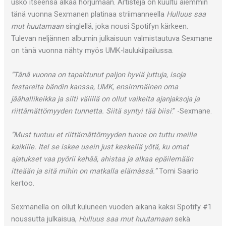
usko itseensä alkaa horjumaan. Artisteja on kuultu aiemmin
tänä vuonna Sexmanen platinaa striimanneella
Hulluus saa
mut huutamaan
singlellä, joka nousi Spotifyn kärkeen.
Tulevan neljännen albumin julkaisuun valmistautuva Sexmane
on tänä vuonna nähty myös UMK-laulukilpailussa.
“Tänä vuonna on tapahtunut paljon hyviä juttuja, isoja
festareita bändin kanssa, UMK, ensimmäinen oma
jäähallikeikka ja silti välillä on ollut vaikeita ajanjaksoja ja
riittämättömyyden tunnetta. Siitä syntyi tää biisi
.” -Sexmane.
”Must tuntuu et riittämättömyyden tunne on tuttu meille
kaikille. Itel se iskee usein just keskellä yötä, ku omat
ajatukset vaa pyörii kehää, ahistaa ja alkaa epäilemään
itteään ja sitä mihin on matkalla elämässä.”
Tomi Saario
kertoo.
Sexmanella on ollut kuluneen vuoden aikana kaksi Spotify #1
noussutta julkaisua,
Hulluus saa mut huutamaan
sekä