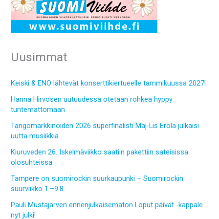
Uusimmat
Keiski & ENO lähtevät konserttikiertueelle tammikuussa 2027!
Hanna Hirvosen uutuudessa otetaan rohkea hyppy
tuntemattomaan
Tangomarkkinoiden 2026 superfinalisti Maj-Lis Erola julkaisi
uutta musiikkia
Kiuruveden 26. Iskelmäviikko saatiin pakettiin sateisissa
olosuhteissa
Tampere on suomirockin suurkaupunki – Suomirockin
suurviikko 1.–9.8.
Pauli Mustajärven ennenjulkaisematon Loput päivät -kappale
nyt julki!