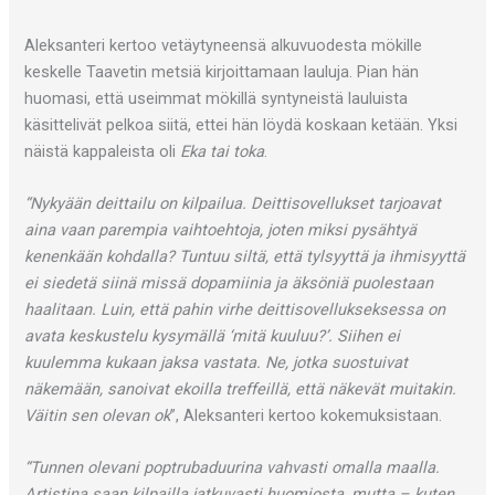
Aleksanteri kertoo vetäytyneensä alkuvuodesta mökille
keskelle Taavetin metsiä kirjoittamaan lauluja. Pian hän
huomasi, että useimmat mökillä syntyneistä lauluista
käsittelivät pelkoa siitä, ettei hän löydä koskaan ketään. Yksi
näistä kappaleista oli
Eka tai toka
.
“Nykyään deittailu on kilpailua. Deittisovellukset tarjoavat
aina vaan parempia vaihtoehtoja, joten miksi pysähtyä
kenenkään kohdalla? Tuntuu siltä, että tylsyyttä ja ihmisyyttä
ei siedetä siinä missä dopamiinia ja äksöniä puolestaan
haalitaan. Luin, että pahin virhe deittisovellukseksessa on
avata keskustelu kysymällä ‘mitä kuuluu?’. Siihen ei
kuulemma kukaan jaksa vastata. Ne, jotka suostuivat
näkemään, sanoivat ekoilla treffeillä, että näkevät muitakin.
Väitin sen olevan ok
”, Aleksanteri kertoo kokemuksistaan.
“Tunnen olevani poptrubaduurina vahvasti omalla maalla.
Artistina saan kilpailla jatkuvasti huomiosta, mutta – kuten