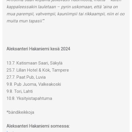
kappaleessakin lauletaan – pyrin uskomaan, että ‘aina on
mua parempii, vahvempii, kauniimpii tai rikkaampii, niin ei oo
muita mun tapasii’
.”
Aleksanteri Hakaniemi kesä 2024
13.7. Katismaan Saari, Säkylä
25.7. Lillan Hotel & Kök, Tampere
27.7. Paat Pub, Luvia
9.8. Pub Juoma, Valkeakoski
9.8. Tori, Lahti
10.8. Yksityistapahtuma
*bändikeikkoja
Aleksanteri Hakaniemi somessa: