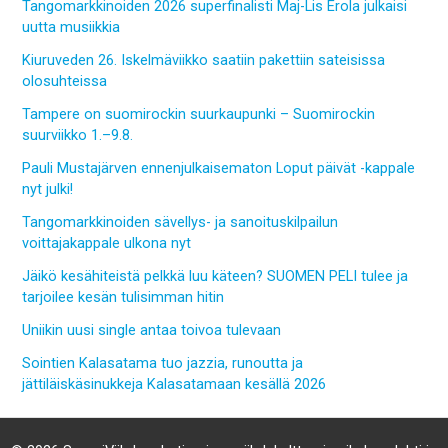
Tangomarkkinoiden 2026 superfinalisti Maj-Lis Erola julkaisi
uutta musiikkia
Kiuruveden 26. Iskelmäviikko saatiin pakettiin sateisissa
olosuhteissa
Tampere on suomirockin suurkaupunki – Suomirockin
suurviikko 1.–9.8.
Pauli Mustajärven ennenjulkaisematon Loput päivät -kappale
nyt julki!
Tangomarkkinoiden sävellys- ja sanoituskilpailun
voittajakappale ulkona nyt
Jäikö kesähiteistä pelkkä luu käteen? SUOMEN PELI tulee ja
tarjoilee kesän tulisimman hitin
Uniikin uusi single antaa toivoa tulevaan
Sointien Kalasatama tuo jazzia, runoutta ja
jättiläiskäsinukkeja Kalasatamaan kesällä 2026