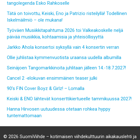
tangolegenda Esko Rahkoselle
Tätä on toivottu, Keiski, Eno ja Patrizio risteilyllä! Todellinen
Iskelmäilmiö – ole mukana!
Työväen Musiikkitapahtuma 2026 toi Valkeakoskelle neljä
päivää musiikkia, kohtaamisia ja yhteisöllisyyttä
Jarkko Ahola konsertoi syksyllä vain 4 konsertin verran
Ollie juhlistaa kymmenvuotista uraansa uudella albumilla
Seinäjoen Tangomarkkinoita juhlitaan jälleen 14.-18.7.2027!
Cancel 2 -elokuvan ensimmäinen teaser julki
90’s FIN Cover Boyz & Girlz! – Lomalla
Keiski & ENO lähtevät konserttikiertueelle tammikuussa 2027!
Hanna Hirvosen uutuudessa otetaan rohkea hyppy
tuntemattomaan
© 2026 SuomiViihde – kotimaisen viihdekulttuurin aikakauslehti ja