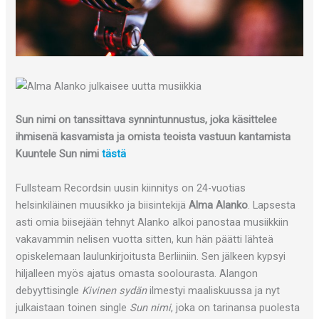
Sun nimi on tanssittava synnintunnustus, joka käsittelee
ihmisenä kasvamista ja omista teoista vastuun kantamista
Kuuntele Sun nimi
tästä
Fullsteam Recordsin uusin kiinnitys on 24-vuotias
helsinkiläinen muusikko ja biisintekijä
Alma Alanko
. Lapsesta
asti omia biisejään tehnyt Alanko alkoi panostaa musiikkiin
vakavammin nelisen vuotta sitten, kun hän päätti lähteä
opiskelemaan laulunkirjoitusta Berliiniin. Sen jälkeen kypsyi
hiljalleen myös ajatus omasta soolourasta. Alangon
debyyttisingle
Kivinen sydän
ilmestyi maaliskuussa ja nyt
julkaistaan toinen single
Sun nimi
, joka on tarinansa puolesta