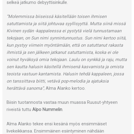
selkeä jatkumo debyyttisinkulle.
”Molemmissa biiseissä käsitellään toisen ihmisen
satuttamista ja siitä johtuvaa syyllisyyttä. Mutta siinä missä
Kivinen sydän -kappaleessa ei pystytä vielä tunnustamaan
tekojaan, on Sun nimi synnintunnustus. Sun nimi kertoo siitä,
kun pystyy viimein myöntämään, että on satuttanut rakasta
ihmistä ja sen jälkeen jatkanut satuttamista, koska ei ole
voinut hyväksyä omia tekojaan. Laulu on synkkä ja raju, mutta
sen kautta halusin käsitellä ihmisenä kasvamista ja omista
teoista vastuun kantamista. Halusin tehdä kappaleen, jossa
on tanssittava biitti, vetävä pop-melodia ja ajatuksia
herättävä sanoma”
, Alma Alanko kertoo.
Biisin tuotannosta vastaa muun muassa Ruusut-yhtyeen
riveistä tuttu
Alpo Nummelin
.
Alma Alanko tekee ensi kesänä myös ensimmäiset
livekeikkansa. Ensimmäinen esiintyminen nähdään