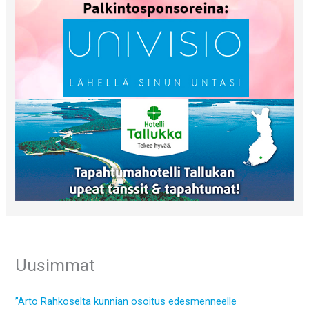
Uusimmat
”Arto Rahkoselta kunnian osoitus edesmenneelle