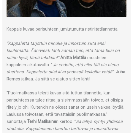
Kappale kuvaa parisuhteen jumiutunutta ristiriitatilannetta.
”Kappaletta tarjottiin minulle ja innostuin siitä ensi
kuulemalta. Ääniviesti lähti saman tien, että tämä biisi on
niiiiin hyvä, tämä tehdään!”
Anitta Mattila
muistelee
kappaleen alkutaivalta. ”
Ja ehdotin, että eiks tää ois hieno
duettona. Kappaletta olisi kiva yhdessä keikoilla vetää”
,
Juha
Reme
s jatkaa. Ja siitä se ajatus sitten lähti!
”Puolimatkassa teksti kuvaa sitä tuttua tilannetta, kun
parisuhteessa tulee riitaa ja sisimmässään toivoo, et olisipa
riitely jo ohi. Kuitenkin ne oikeat sanat on usein vaikea löytää.
Laulussa toivotaan, että tavattaisiin puolimatkassa.”
sanoittaja
Terhi Matikaine
n kertoo. ”
Sävellys syntyi yhdessä
studiolla. Kappaleeseen haettiin tarttuvaa ja tanssittavaa