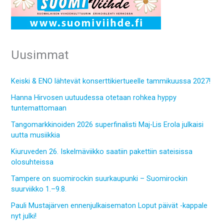
Uusimmat
Keiski & ENO lähtevät konserttikiertueelle tammikuussa 2027!
Hanna Hirvosen uutuudessa otetaan rohkea hyppy
tuntemattomaan
Tangomarkkinoiden 2026 superfinalisti Maj-Lis Erola julkaisi
uutta musiikkia
Kiuruveden 26. Iskelmäviikko saatiin pakettiin sateisissa
olosuhteissa
Tampere on suomirockin suurkaupunki – Suomirockin
suurviikko 1.–9.8.
Pauli Mustajärven ennenjulkaisematon Loput päivät -kappale
nyt julki!