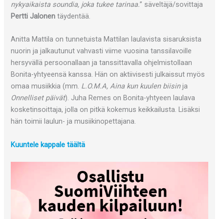
nykyaikaista soundia, joka tukee tarinaa.
” säveltäjä/sovittaja
Pertti Jalonen
täydentää.
Anitta Mattila on tunnetuista Mattilan laulavista sisaruksista
nuorin ja jalkautunut vahvasti viime vuosina tanssilavoille
hersyvällä persoonallaan ja tanssittavalla ohjelmistollaan
Bonita-yhtyeensä kanssa. Hän on aktiivisesti julkaissut myös
omaa musiikkia (mm.
L.O.M.A, Aina kun kuulen biisin
ja
Onnelliset päivät
). Juha Remes on Bonita-yhtyeen laulava
kosketinsoittaja, jolla on pitkä kokemus keikkailusta. Lisäksi
hän toimii laulun- ja musiikinopettajana.
Kuuntele kappale täältä