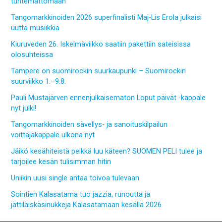
tuntemattomaan
Tangomarkkinoiden 2026 superfinalisti Maj-Lis Erola julkaisi
uutta musiikkia
Kiuruveden 26. Iskelmäviikko saatiin pakettiin sateisissa
olosuhteissa
Tampere on suomirockin suurkaupunki – Suomirockin
suurviikko 1.–9.8.
Pauli Mustajärven ennenjulkaisematon Loput päivät -kappale
nyt julki!
Tangomarkkinoiden sävellys- ja sanoituskilpailun
voittajakappale ulkona nyt
Jäikö kesähiteistä pelkkä luu käteen? SUOMEN PELI tulee ja
tarjoilee kesän tulisimman hitin
Uniikin uusi single antaa toivoa tulevaan
Sointien Kalasatama tuo jazzia, runoutta ja
jättiläiskäsinukkeja Kalasatamaan kesällä 2026