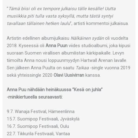
”
Tämä biisi oli ex tempore julkaisu tälle kesälle! Uutta
musiikkia piti tulla vasta syksyllä, mutta tästä syntyi
tavallaan tällainen hetken laulu
”, artisti kommentoi julkaisua.
Artistin edellinen albumijulkaisu
Nälkäinen sydän
oli vuodelta
2018. Kyseessä oli
Anna Puun
viides studioalbumi, joka kipusi
suoraan Suomen virallisen albumilistan kärkipaikalle. Levyn
tiimoilta Anna nousi loppuunmyydyn Hartwall Arenan lavalle.
Sen jälkeen Anna Puulta on saatu
Taikaa
-single vuonna 2019
sekä yhteissingle 2020
Olavi Uusivirran
kanssa.
Anna Puu nähdään heinäkuussa ”Kesä on juhla”
-minikiertueella seuraavasti:
9.7. Wanaja Festival, Hämeenlinna
15.7. Suomipop Festivaali, Jyväskylä
16.7. Suomipop Festivaali, Oulu
22.7. Tikkurila Festivaali, Vantaa