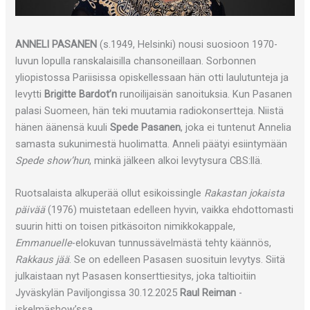
ANNELI PASANEN
(s.1949, Helsinki) nousi suosioon 1970-
luvun lopulla ranskalaisilla chansoneillaan. Sorbonnen
yliopistossa Pariisissa opiskellessaan hän otti laulutunteja ja
levytti
Brigitte Bardot’n
runoilijaisän sanoituksia. Kun Pasanen
palasi Suomeen, hän teki muutamia radiokonsertteja. Niistä
hänen äänensä kuuli
Spede Pasanen
, joka ei tuntenut Annelia
samasta sukunimestä huolimatta. Anneli päätyi esiintymään
Spede show’hun
, minkä jälkeen alkoi levytysura CBS:llä.
Ruotsalaista alkuperää ollut esikoissingle
Rakastan jokaista
päivää
(1976) muistetaan edelleen hyvin, vaikka ehdottomasti
suurin hitti on toisen pitkäsoiton nimikkokappale,
Emmanuelle
-elokuvan tunnussävelmästä tehty käännös,
Rakkaus jää
. Se on edelleen Pasasen suosituin levytys. Siitä
julkaistaan nyt Pasasen konserttiesitys, joka taltioitiin
Jyväskylän Paviljongissa 30.12.2025
Raul Reiman
-
iskelmäshow’ssa.