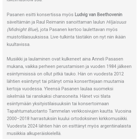
Pasanen esitti konsertissa myös
Ludvig van Beethovenin
säveltämän ja Raul Reimanin sanoittaman laulun
Hiljaisuus
(Midnight Blue
), jota Pasanen kertoo laulettavan myös
muistotilaisuuksissa. Live-tulkinta tästäkin on nyt niin ikään
kuultavissa.
Musiikki ja laulaminen ovat kulkeneet aina Anneli Pasasen
mukana, vaikka perheen perustamisen ja vuoden 1984 jälkeen
esiintymisissä on ollut pitkä tauko. Hän on vuodesta 2012
lähtien esiintynyt tai pitänyt omia konserttejaan muutamia
kertoja vuodessa. Yleensä Pasanen laulaa suomeksi
iskelmää tai ranskaksi chansoneita. Hänet voi tilata
esiintymään yksityistilaisuuksiin tai konsertoimaan
Tapahtumatuotanto Tammelan verkkosivujen kautta. Vuosina
2000–2018 harrastuksiin kuului ortodoksinen kirkkomusiikki.
Vuodesta 2024 lähtien hän on esittänyt myös argentiinalaista
musiikkia alkuperäiskielellä.