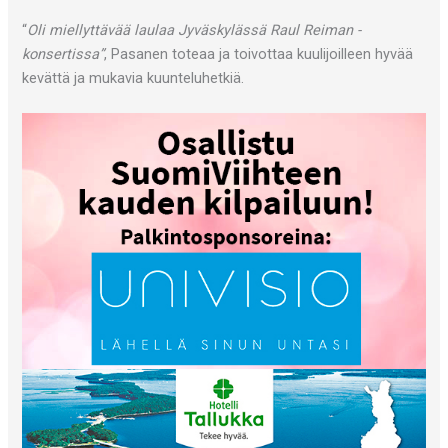
“
Oli miellyttävää laulaa Jyväskylässä Raul Reiman -
konsertissa”
, Pasanen toteaa ja toivottaa kuulijoilleen hyvää
kevättä ja mukavia kuunteluhetkiä.