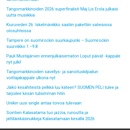
Tangomarkkinoiden 2026 superfinalisti Maj-Lis Erola julkaisi
uutta musiikkia
Kiuruveden 26. Iskelmäviikko saatiin pakettiin sateisissa
olosuhteissa
Tampere on suomirockin suurkaupunki – Suomirockin
suurviikko 1.–9.8.
Pauli Mustajärven ennenjulkaisematon Loput päivät -kappale
nyt julki!
Tangomarkkinoiden sävellys- ja sanoituskilpailun
voittajakappale ulkona nyt
Jäikö kesähiteistä pelkkä luu käteen? SUOMEN PELI tulee ja
tarjoilee kesän tulisimman hitin
Uniikin uusi single antaa toivoa tulevaan
Sointien Kalasatama tuo jazzia, runoutta ja
jättiläiskäsinukkeja Kalasatamaan kesällä 2026