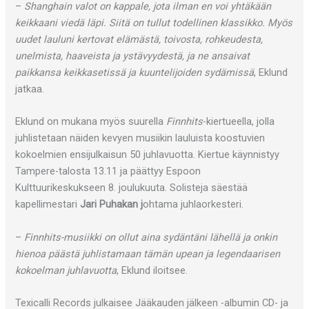
–
Shanghain valot on kappale, jota ilman en voi yhtäkään
keikkaani viedä läpi. Siitä on tullut todellinen klassikko. Myös
uudet lauluni kertovat elämästä, toivosta, rohkeudesta,
unelmista, haaveista ja ystävyydestä, ja ne ansaivat
paikkansa keikkasetissä ja kuuntelijoiden sydämissä
, Eklund
jatkaa.
Eklund on mukana myös suurella
Finnhits
-kiertueella, jolla
juhlistetaan näiden kevyen musiikin lauluista koostuvien
kokoelmien ensijulkaisun 50 juhlavuotta. Kiertue käynnistyy
Tampere-talosta 13.11 ja päättyy Espoon
Kulttuurikeskukseen 8. joulukuuta. Solisteja säestää
kapellimestari
Jari Puhakan j
ohtama juhlaorkesteri.
–
Finnhits-musiikki on ollut aina sydäntäni lähellä ja onkin
hienoa päästä juhlistamaan tämän upean ja legendaarisen
kokoelman juhlavuotta
, Eklund iloitsee.
Texicalli Records julkaisee Jääkauden jälkeen -albumin CD- ja