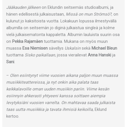
Jääkauden jälkeen
on Eklundin seitsemäs studioalbumi, ja
hänen edellisestä julkaisustaan,
Missä on mun Strömsö?
, on
kulunut jo kaksitoista vuotta. Lokakuun lopussa ilmestyvällä
albumilla on seitsemän jo diginä julkaistua singleä ja kolme
vielä julkaisematonta kappaletta. Albumin lauluista suurin osa
on
Pekka Rajamäen
tuottamia. Mukana on myös muun
muassa
Esa Niemisen
sävellys
Uskalsin
sekä
Michael Bleun
tuottama
Sisko paikallaan
, jossa vierailevat
Anna Hanski
ja
Sani
.
–
Olen esiintynyt viime vuosien aikana paljon muun muassa
musiikkiteattereissa, ja nyt onkin aika palata taas
keikkalavoille oman uuden musiikin pariin. Viime kesän
esiinnyin ahkerasti yhtyeeni kanssa soittaen aiempia
levytyksiäni vuosien varrelta. On mahtavaa saada julkaista
taas uutta musiikkia ja tavata ihmisiä keikoilla
, Eklund
kertoo.