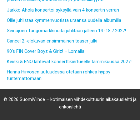
Jarkko Ahola konsertoi syksyllä vain 4 konsertin verran
Ollie juhlistaa kymmenvuotista uraansa uudella albumilla
Seinäjoen Tangomarkkinoita juhlitaan jälleen 14.-18.7.2027!
Cancel 2 -elokuvan ensimmäinen teaser julki
90’s FIN Cover Boyz & Girlz! – Lomalla
Keiski & ENO lähtevät konserttikiertueelle tammikuussa 2027!
Hanna Hirvosen uutuudessa otetaan rohkea hyppy
tuntemattomaan
© 2026 SuomiViihde – kotimaisen viihdekulttuurin aikakauslehti ja
erikoislehti