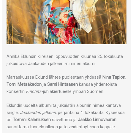
Annika Eklundin kiireisen loppuvuoden kruunaa 25. lokakuuta
julkaistava Jääkauden jälkeen -niminen albumi.
Marraskuussa Eklund lähtee puolestaan yhdessä
Nina Tapion
,
Tomi Metsäkedon
ja
Sami Hintsasen
kanssa yhdentoista
konsertin
Finnhits
-juhlakiertueelle ympäri Suomen.
Eklundin uudelta albumilta julkaistiin albumin nimeä kantava
single,
Jääkauden jälkeen
, perjantaina 4. lokakuuta. Kyseessä
on
Tommi Kaleniuksen
säveltämä ja
Jaakko Linnovaaran
sanoittama tunnelmallinen ja toiveidentäyteinen kappale.