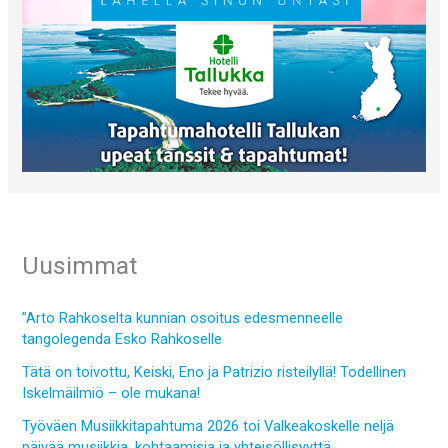
Uusimmat
”Arto Rahkoselta kunnian osoitus edesmenneelle
tangolegenda Esko Rahkoselle
Tätä on toivottu, Keiski, Eno ja Patrizio risteilyllä! Todellinen
Iskelmäilmiö – ole mukana!
Työväen Musiikkitapahtuma 2026 toi Valkeakoskelle neljä
päivää musiikkia, kohtaamisia ja yhteisöllisyyttä