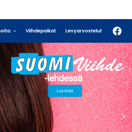
moita
Viihdepaikat
Levyarvostelut
Lue lisää