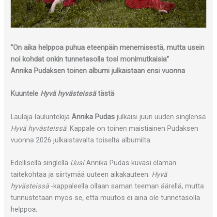
”On aika helppoa puhua eteenpäin menemisestä, mutta usein
noi kohdat onkin tunnetasolla tosi monimutkaisia”
Annika Pudaksen toinen albumi julkaistaan ensi vuonna
Kuuntele
Hyvä hyvästeissä
tästä
Laulaja-lauluntekijä
Annika Pudas
julkaisi juuri uuden singlensä
Hyvä hyvästeissä
. Kappale on toinen maistiainen Pudaksen
vuonna 2026 julkaistavalta toiselta albumilta.
Edellisellä singlellä
Uusi
Annika Pudas kuvasi elämän
taitekohtaa ja siirtymää uuteen aikakauteen.
Hyvä
hyvästeissä
-kappaleella ollaan saman teeman äärellä, mutta
tunnustetaan myös se, että muutos ei aina ole tunnetasolla
helppoa.