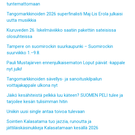
tuntemattomaan
Tangomarkkinoiden 2026 superfinalisti Maj-Lis Erola julkaisi
uutta musiikkia
Kiuruveden 26. Iskelmäviikko saatiin pakettiin sateisissa
olosuhteissa
Tampere on suomirockin suurkaupunki – Suomirockin
suurviikko 1.–9.8.
Pauli Mustajärven ennenjulkaisematon Loput päivät -kappale
nyt julki!
Tangomarkkinoiden sävellys- ja sanoituskilpailun
voittajakappale ulkona nyt
Jäikö kesähiteistä pelkkä luu käteen? SUOMEN PELI tulee ja
tarjoilee kesän tulisimman hitin
Uniikin uusi single antaa toivoa tulevaan
Sointien Kalasatama tuo jazzia, runoutta ja
jättiläiskäsinukkeja Kalasatamaan kesällä 2026