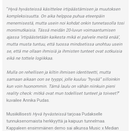
“
Hyvä hyvästeissä käsittelee irtipäästämisen ja muutoksen
kompleksisuutta. On aika helppoa puhua eteenpäin
menemisestä, mutta usein noi kohdat onkin tunnetasolla tosi
monimutkaisia. Tässä meidän 20-luvun voimaantumisen
ajassa ‘irtipäästetään kaikesta mikä ei palvele meitä enää’,
mutta musta tuntuu, että tuossa mindsetissa unohtuu usein
se, että me ollaan ihmisiä ja ihmisten tunteet ovat sotkuisia
eikä ne tottele logiikkaa.
Mulla on rehellisen ja kiltin ihmisen identiteetti, mutta
samaan aikaan oon se tyyppi, jolle kuuluu “hyvää” silloinkin
kun voin huonommin. Tämä laulu on vähän niinkuin pieni
reality check: mitkä ovat mun todelliset tunteet ja toiveet?
”
kuvailee Annika Pudas.
Musiikillisesti
Hyvä hyvästeissä
tarjoaa Pudakselle
tunnuksenomaista herkkyyttä ja kaipuun tunnelmaa.
Kappaleen ensimmäinen demo sai alkunsa Music x Median