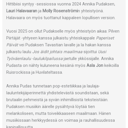
Hittibiisi syntyy -sessiossa vuonna 2024 Annika Pudaksen,
Lauri Halavaaran
ja
Molly Rosenströmi
n yhteistyönä.
Halavaara on myös tuottanut kappaleen lopullisen version.
Vuosi 2025 on ollut Pudakselle myös yhteistyön aikaa: Pilven
Piirtäjät -yhtyeen kanssa julkaistu yhteiskappale
Paperiset
Päivät
vei Pudaksen Tavastian lavalle ja la hakan kanssa
julkaistu laulu
Jos äidit johtais maailmaa
sijoittui
Uusi
Työväenlaulu -laulukilpailussa
jaetulle ykkössijalle. Annika
Pudasta on nähty kuluneena kesänä myös
Asla Jon
keikoilla
Ruisrockissa ja Huvilateltassa.
Annika Pudas tunnetaan pop-estetiikkaa ja laulaja-
lauluntekijäperinnettä yhdistelevästä soundistaan, sekä
brutaalin pehmeistä ja syvän inhimillisistä teksteistään.
Pudaksen musiikin äärelle pysähtyvä löytää tien
melankoliseen, mutta toiveikkaaseen maailmaan. Hänen
musiikissaan herkkyydessä on voimaa ja rauhallisuudessa
kapinallisuutta.