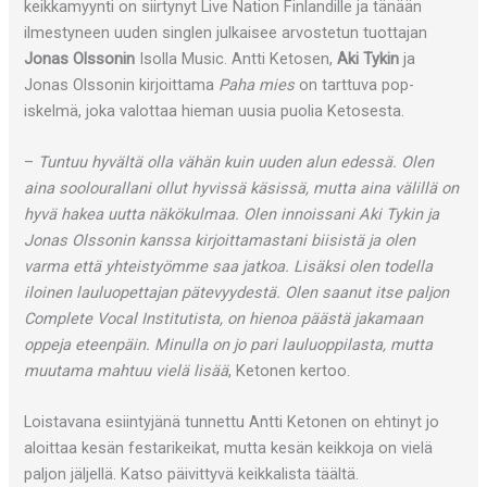
keikkamyynti on siirtynyt Live Nation Finlandille ja tänään
ilmestyneen uuden singlen julkaisee arvostetun tuottajan
Jonas Olssonin
Isolla Music. Antti Ketosen,
Aki Tykin
ja
Jonas Olssonin kirjoittama
Paha mies
on tarttuva pop-
iskelmä, joka valottaa hieman uusia puolia Ketosesta.
–
Tuntuu hyvältä olla vähän kuin uuden alun edessä. Olen
aina soolourallani ollut hyvissä käsissä, mutta aina välillä on
hyvä hakea uutta näkökulmaa. Olen innoissani Aki Tykin ja
Jonas Olssonin kanssa kirjoittamastani biisistä ja olen
varma että yhteistyömme saa jatkoa. Lisäksi olen todella
iloinen lauluopettajan pätevyydestä. Olen saanut itse paljon
Complete Vocal Institutista, on hienoa päästä jakamaan
oppeja eteenpäin. Minulla on jo pari lauluoppilasta, mutta
muutama mahtuu vielä lisää
, Ketonen kertoo.
Loistavana esiintyjänä tunnettu Antti Ketonen on ehtinyt jo
aloittaa kesän festarikeikat, mutta kesän keikkoja on vielä
paljon jäljellä. Katso päivittyvä keikkalista täältä.