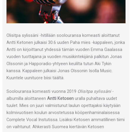
Olisitpa sylissäni -hitillään soolouransa komeasti aloittanut
Antti Ketonen julkaisi 30.6 uuden Paha mies -kappaleen, jonka
Antti on kirjoittanut yhdessä tämän vuoden Emma Gaalassa
vuoden tuottajana ja vuoden musiikintekijänä palkitun Jonas
Olssonin ja Happoradio-yhtyeen keulilta tutun Aki Tykin
kanssa. Kappaleen julkaisi Jonas Olssonin Isolla Music.
Kuuntele uunituore biisi täältä.
Soolouransa komeasti vuonna 2019
Olisitpa sylissäni
-
albumilla aloittaneen
Antti Ketosen
uralla puhaltava uudet
tuulet. Mies on juuri valmistunut laulun opettajaksi käytyään
kolmivuotisen koulun arvostetussa kööpenhaminalaisessa
Complete Vocal Instutissa. Lisäksi Ketosen ammatillinen tiimi
on vaihtunut. Ahkerasti Suomea kiertävän Ketosen