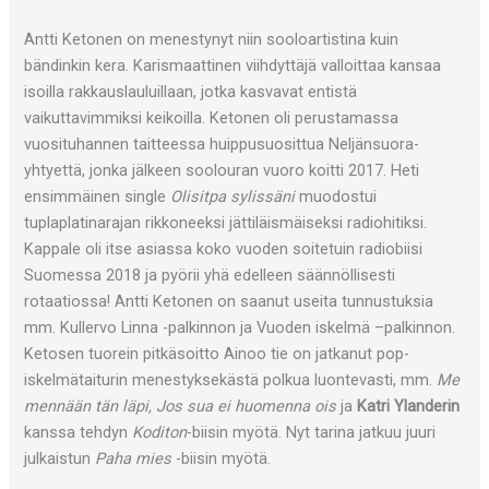
Antti Ketonen on menestynyt niin sooloartistina kuin
bändinkin kera. Karismaattinen viihdyttäjä valloittaa kansaa
isoilla rakkauslauluillaan, jotka kasvavat entistä
vaikuttavimmiksi keikoilla. Ketonen oli perustamassa
vuosituhannen taitteessa huippusuosittua Neljänsuora-
yhtyettä, jonka jälkeen soolouran vuoro koitti 2017. Heti
ensimmäinen single
Olisitpa sylissäni
muodostui
tuplaplatinarajan rikkoneeksi jättiläismäiseksi radiohitiksi.
Kappale oli itse asiassa koko vuoden soitetuin radiobiisi
Suomessa 2018 ja pyörii yhä edelleen säännöllisesti
rotaatiossa! Antti Ketonen on saanut useita tunnustuksia
mm. Kullervo Linna -palkinnon ja Vuoden iskelmä –palkinnon.
Ketosen tuorein pitkäsoitto Ainoo tie on jatkanut pop-
iskelmätaiturin menestyksekästä polkua luontevasti, mm.
Me
mennään tän läpi, Jos sua ei huomenna ois
ja
Katri Ylanderin
kanssa tehdyn
Koditon
-biisin myötä. Nyt tarina jatkuu juuri
julkaistun
Paha mies
-biisin myötä.