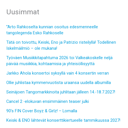
Uusimmat
”Arto Rahkoselta kunnian osoitus edesmenneelle
tangolegenda Esko Rahkoselle
Tätä on toivottu, Keiski, Eno ja Patrizio risteilyllä! Todellinen
Iskelmäilmiö – ole mukana!
Työväen Musiikkitapahtuma 2026 toi Valkeakoskelle neljä
päivää musiikkia, kohtaamisia ja yhteisöllisyyttä
Jarkko Ahola konsertoi syksyllä vain 4 konsertin verran
Ollie juhlistaa kymmenvuotista uraansa uudella albumilla
Seinäjoen Tangomarkkinoita juhlitaan jälleen 14.-18.7.2027!
Cancel 2 -elokuvan ensimmäinen teaser julki
90’s FIN Cover Boyz & Girlz! – Lomalla
Keiski & ENO lähtevät konserttikiertueelle tammikuussa 2027!