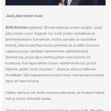
Joulu joka toinen vuosi
Antti Ketonen
julkaisee 28.marraskuuta uuden singlen
Joulu
joka toinen vuosi
. Kappale tuo esiin joulun rauhallisen ja
lämminhenkisen tunnelman, mutta samalla se käsittelee
ilmiötä, joka koskettaa monia perheitä eri puolilla Suomea.
Laulussa joulu nähdään vanhemman näkökulmasta
tilanteessa, jossa lapsi viettää juhlan vuorovuosin eri
kodeissa. Kun lapsi lähtee toisen vanhemman luo ja koti
hiljenee, juhlan tuntu muuttuu – ikävä ja odotus kulkevat
rinnakkain. Silti kappaleessa kuuluu toivo: seuraavana jouluna
lapsi on taas kotona.
Vaikka tarina ei ole Antin omasta elämästä, se kosketti häntä
heti ja tuntui tärkeältä laulaa.
“
Kun kuulin laulun ensimmäistä kertaa, se pysäytti. Monelle