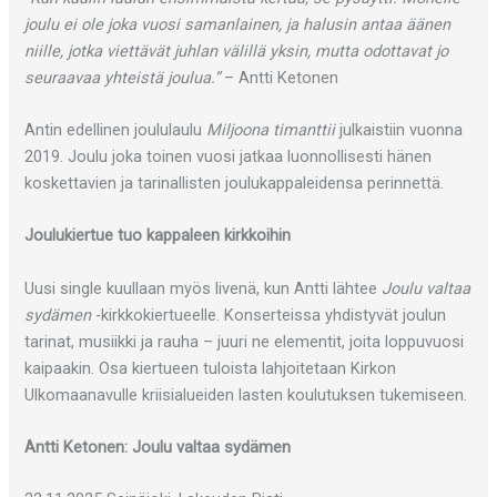
joulu ei ole joka vuosi samanlainen, ja halusin antaa äänen
niille, jotka viettävät juhlan välillä yksin, mutta odottavat jo
seuraavaa yhteistä joulua.”
– Antti Ketonen
Antin edellinen joululaulu
Miljoona timanttii
julkaistiin vuonna
2019. Joulu joka toinen vuosi jatkaa luonnollisesti hänen
koskettavien ja tarinallisten joulukappaleidensa perinnettä.
Joulukiertue tuo kappaleen kirkkoihin
Uusi single kuullaan myös livenä, kun Antti lähtee
Joulu valtaa
sydämen
-kirkkokiertueelle. Konserteissa yhdistyvät joulun
tarinat, musiikki ja rauha – juuri ne elementit, joita loppuvuosi
kaipaakin. Osa kiertueen tuloista lahjoitetaan Kirkon
Ulkomaanavulle kriisialueiden lasten koulutuksen tukemiseen.
Antti Ketonen: Joulu valtaa sydämen