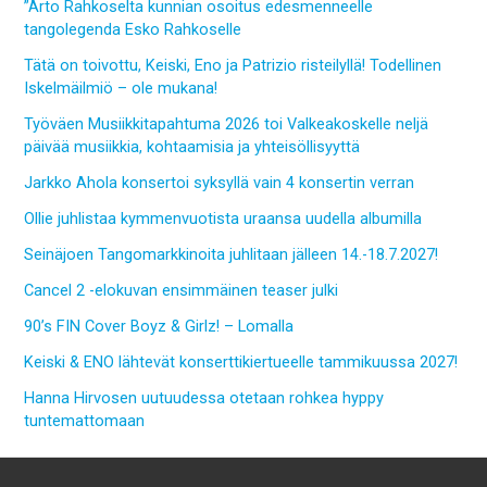
”Arto Rahkoselta kunnian osoitus edesmenneelle
tangolegenda Esko Rahkoselle
Tätä on toivottu, Keiski, Eno ja Patrizio risteilyllä! Todellinen
Iskelmäilmiö – ole mukana!
Työväen Musiikkitapahtuma 2026 toi Valkeakoskelle neljä
päivää musiikkia, kohtaamisia ja yhteisöllisyyttä
Jarkko Ahola konsertoi syksyllä vain 4 konsertin verran
Ollie juhlistaa kymmenvuotista uraansa uudella albumilla
Seinäjoen Tangomarkkinoita juhlitaan jälleen 14.-18.7.2027!
Cancel 2 -elokuvan ensimmäinen teaser julki
90’s FIN Cover Boyz & Girlz! – Lomalla
Keiski & ENO lähtevät konserttikiertueelle tammikuussa 2027!
Hanna Hirvosen uutuudessa otetaan rohkea hyppy
tuntemattomaan