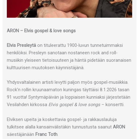
ARON – Elvis gospel & love songs
Elvis Presleytä
on tituleerattu 1900-luvun tunnetuimmaksi
henkilöksi. Presleyn sanotaan nostaneen rock and roll-
musiikin yleiseen tietoisuuteen ja häntä pidetään suoranaisen
kulttuurisen muutoksen käynnistäjänä.
Yhdysvaltalainen artisti levytti paljon myös gospel-musiikkia.
Rock’n rollin kruunaamaton kuningas täyttäisi 8.1.2026 tasan
91 vuotta! Syntymäpäivän ja loppiaisen kunniaksi järjestetään
Vesilahden kirkossa
Elvis gospel & love songs
– konsertti.
Elviksen upeita ja koskettavia gospel- ja rakkauslauluja
tulkitsee alalla kansainvälistäkin tunnustusta saanut
ARON
säestäjänään
Franc Toth
.