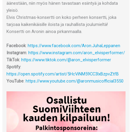
äänestään, niin myös hänen tavastaan esiintyä ja kohdata
yleisö.
Elvis Christmas-konsertti on koko perheen konsertti, joka
tarjoaa kaikenikäisille iloista ja rauhallista joulumieltä!
Konsertti on Aronin ainoa pirkanmaalla.
Facebook
:
https://www.facebook.com/Aron.JuhaLeppanen
Instagram
:
https://www.instagram.com/aron_elvisperformer/
TikTok
:
https://www.tiktok.com/@aron_elvisperformer
Spotify
:
https://open.spotify.com/artist/5HcViNM59CC3lxBzpvZtfB
YouTube
:
https://www.youtube.com/@aronmusicofficial3550