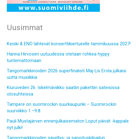
Uusimmat
Keiski & ENO lähtevät konserttikiertueelle tammikuussa 2027!
Hanna Hirvosen uutuudessa otetaan rohkea hyppy
tuntemattomaan
Tangomarkkinoiden 2026 superfinalisti Maj-Lis Erola julkaisi
uutta musiikkia
Kiuruveden 26. Iskelmäviikko saatiin pakettiin sateisissa
olosuhteissa
Tampere on suomirockin suurkaupunki – Suomirockin
suurviikko 1.–9.8.
Pauli Mustajärven ennenjulkaisematon Loput päivät -kappale
nyt julki!
Tangomarkkinoiden sävellys- ja sanoituskilpailun