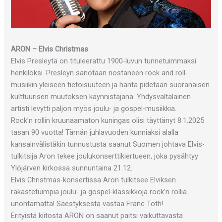
ARON – Elvis Christmas
Elvis Presleytä on tituleerattu 1900-luvun tunnetuimmaksi
henkilöksi. Presleyn sanotaan nostaneen rock and roll-
musiikin yleiseen tietoisuuteen ja häntä pidetään suoranaisen
kulttuurisen muutoksen käynnistäjänä. Yhdysvaltalainen
artisti levytti paljon myös joulu- ja gospel-musiikkia.
Rock’n rollin kruunaamaton kuningas olisi täyttänyt 8.1.2025
tasan 90 vuotta! Tämän juhlavuoden kunniaksi alalla
kansainvälistäkin tunnustusta saanut Suomen johtava Elvis-
tulkitsija Aron tekee joulukonserttikiertueen, joka pysähtyy
Ylöjärven kirkossa sunnuntaina 21.12.
Elvis Christmas-konsertissa Aron tulkitsee Elviksen
rakastetuimpia joulu- ja gospel-klassikkoja rock’n rollia
unohtamatta! Säestyksestä vastaa Franc Toth!
Erityistä kiitosta ARON on saanut paitsi vaikuttavasta