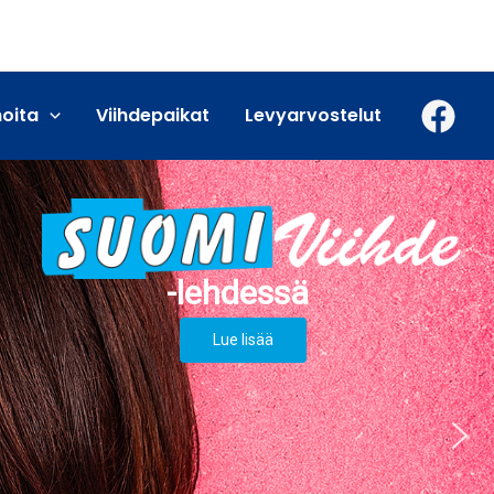
moita
Viihdepaikat
Levyarvostelut
Lue lisää