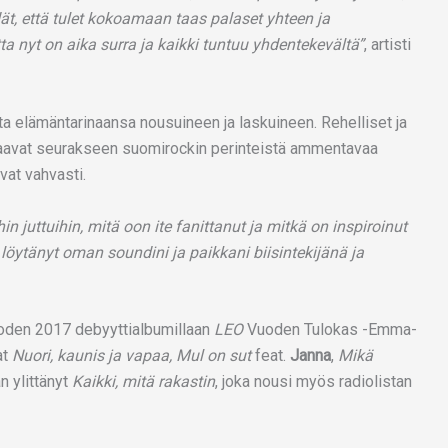
edät, että tulet kokoamaan taas palaset yhteen ja
a nyt on aika surra ja kaikki tuntuu yhdentekevältä”
, artisti
tta elämäntarinaansa nousuineen ja laskuineen. Rehelliset ja
saavat seurakseen suomirockin perinteistä ammentavaa
vat vahvasti.
in juttuihin, mitä oon ite fanittanut ja mitkä on inspiroinut
n löytänyt oman soundini ja paikkani biisintekijänä ja
 vuoden 2017 debyyttialbumillaan
LEO
Vuoden Tulokas -Emma-
at
Nuori, kaunis ja vapaa, Mul on sut
feat.
Janna
,
Mikä
n ylittänyt
Kaikki, mitä rakastin
, joka nousi myös radiolistan