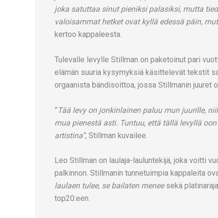
joka satuttaa sinut pieniksi palasiksi, mutta ti
valoisammat hetket ovat kyllä edessä päin, mutt
kertoo kappaleesta.
Tulevalle levylle Stillman on paketoinut pari vuo
elämän suuria kysymyksiä käsittelevät tekstit 
orgaanista bändisoittoa, jossa Stillmanin juuret o
”
Tää levy on jonkinlainen paluu mun juurille, niih
mua pienestä asti. Tuntuu, että tällä levyllä oo
artistina”
, Stillman kuvailee.
Leo Stillman on laulaja-lauluntekijä, joka voitti
palkinnon. Stillmanin tunnetuimpia kappaleita ov
laulaen tulee, se bailaten menee
sekä platinaraja
top20:een.