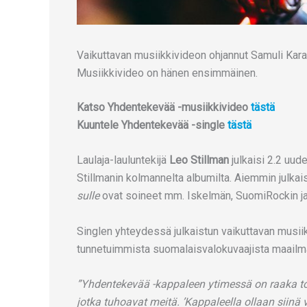
Vaikuttavan musiikkivideon ohjannut Samuli Kara
Musiikkivideo on hänen ensimmäinen.
Katso Yhdentekevää -musiikkivideo
tästä
Kuuntele Yhdentekevää -single
tästä
Laulaja-lauluntekijä
Leo Stillman
julkaisi 2.2 uu
Stillmanin kolmannelta albumilta. Aiemmin julkais
sulle
ovat soineet mm. Iskelmän, SuomiRockin ja 
Singlen yhteydessä julkaistun vaikuttavan musiik
tunnetuimmista suomalaisvalokuvaajista maailm
”Yhdentekevää -kappaleen ytimessä on raaka totu
jotka tuhoavat meitä. ’Kappaleella ollaan siinä 