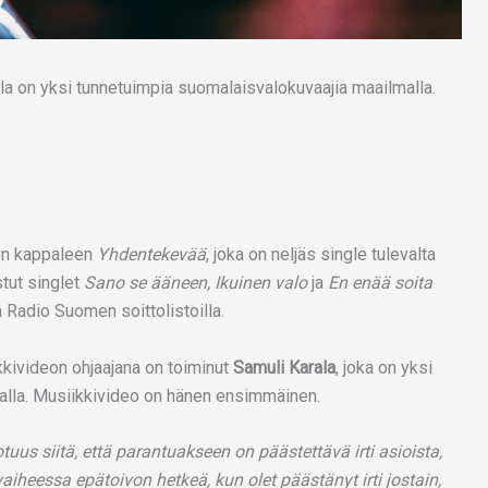
la on yksi tunnetuimpia suomalaisvalokuvaajia maailmalla.
den kappaleen
Yhdentekevää
, joka on neljäs single tulevalta
tut singlet
Sano se ääneen, Ikuinen valo
ja
En enää soita
Radio Suomen soittolistoilla.
kivideon ohjaajana on toiminut
Samuli Karala
, joka on yksi
alla. Musiikkivideo on hänen ensimmäinen.
us siitä, että parantuakseen on päästettävä irti asioista,
vaiheessa epätoivon hetkeä, kun olet päästänyt irti jostain,