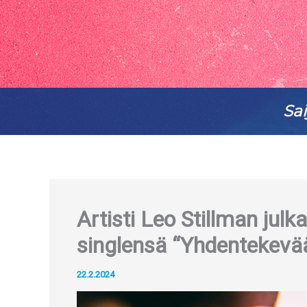
Sai
Artisti Leo Stillman jul
singlensä “Yhdentekevä
22.2.2024