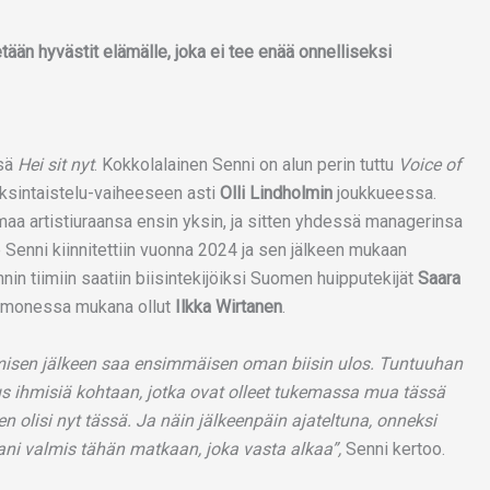
etään hyvästit elämälle, joka ei tee enää onnelliseksi
nsä
Hei sit nyt
. Kokkolalainen Senni on alun perin tuttu
Voice of
aksintaistelu-vaiheeseen asti
Olli Lindholmin
joukkueessa.
aa artistiuraansa ensin yksin, ja sitten yhdessä managerinsa
enni kiinnitettiin vuonna 2024 ja sen jälkeen mukaan
in tiimiin saatiin biisintekijöiksi Suomen huipputekijät
Saara
i monessa mukana ollut
Ilkka Wirtanen
.
imisen jälkeen saa ensimmäisen oman biisin ulos. Tuntuuhan
us ihmisiä kohtaan, jotka ovat olleet tukemassa mua tässä
 en olisi nyt tässä. Ja näin jälkeenpäin ajateltuna, onneksi
ani valmis tähän matkaan, joka vasta alkaa”,
Senni kertoo.