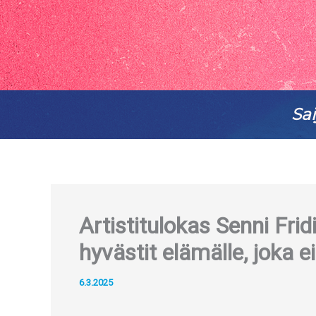
Sai
Artistitulokas Senni Frid
hyvästit elämälle, joka e
6.3.2025