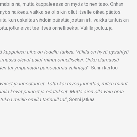
imabiisinä, mutta kappaleessa on myös toinen taso. Onhan
yös haikeaa, vaikka se olisikin ollut itselle oikea päätös.
ä, kun uskaltaa vihdoin päästää jostain irti, vaikka tuntuiskin
a, jotka eivät tee itseä onnelliseksi. Välillä joutuu, ja
ttä kappaleen aihe on todella tärkeä. Välillä on hyvä pysähtyä
elämässä olevat asiat minut onnelliseksi. Onko elämässä
iden tai ympäristön painostamia valintoja
”, Senni kertoo.
avaiset ja innostuneet. Totta kai myös jännittää, miten minut
lalla kovat paineet ja odotukset. Mutta aion olla vain oma
tukea muille omilla tarinoillani
”, Senni jatkaa.