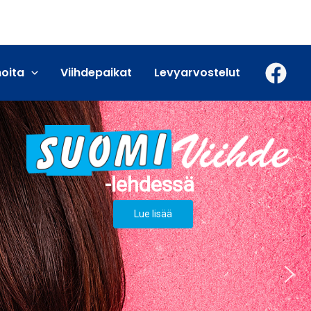
moita
Viihdepaikat
Levyarvostelut
Lue lisää