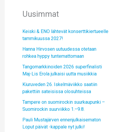
Uusimmat
Keiski & ENO lähtevät konserttikiertueelle
tammikuussa 2027!
Hanna Hirvosen uutuudessa otetaan
rohkea hyppy tuntemattomaan
Tangomarkkinoiden 2026 superfinalisti
Maj-Lis Erola julkaisi uutta musiikkia
Kiuruveden 26. Iskelmäviikko saatiin
pakettiin sateisissa olosuhteissa
Tampere on suomirockin suurkaupunki –
Suomirockin suurviikko 1.–9.8.
Pauli Mustajärven ennenjulkaisematon
Loput päivät -kappale nyt julki!