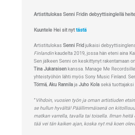
Artistitulokas Senni Fridin debyyttisinglellä heit
Kuuntele Hei sit nyt
tästä
Artistitulokas
Senni Frid
julkaisi debyyttisingle
Finlandin
kaudelta 2019, jossa hän eteni aina K
Sen jälkeen Senni on keskittynyt rakentamaan om
Tina Jukaraisen
kanssa. Manage Me Recordsille S
yhteistyöhön lähti myös Sony Music Finland. Senn
Törmä
,
Aku Rannila
ja
Juho Kola
sekä tuottajaks
”
Vihdoin, vuosien työn ja oman artistiuden ets
se hullun hyvältä! Päällimmäisenä on kiitollisu
matkan varrella, tavalla tai toisella. Ilman heitä
tää vei tän kaiken ajan, koska nyt mä koen olev