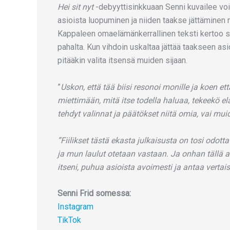
Hei sit nyt
-debyyttisinkkuaan Senni kuvailee vo
asioista luopuminen ja niiden taakse jättäminen m
Kappaleen omaelämänkerrallinen teksti kertoo siit
pahalta. Kun vihdoin uskaltaa jättää taakseen asioit
pitääkin valita itsensä muiden sijaan.
”
Uskon, että tää biisi resonoi monille ja koen e
miettimään, mitä itse todella haluaa, tekeekö 
tehdyt valinnat ja päätökset niitä omia, vai mu
”Fiilikset tästä ekasta julkaisusta on tosi odott
ja mun laulut otetaan vastaan. Ja onhan tällä a
itseni, puhua asioista avoimesti ja antaa vertais
Senni Frid somessa:
Instagram
TikTok