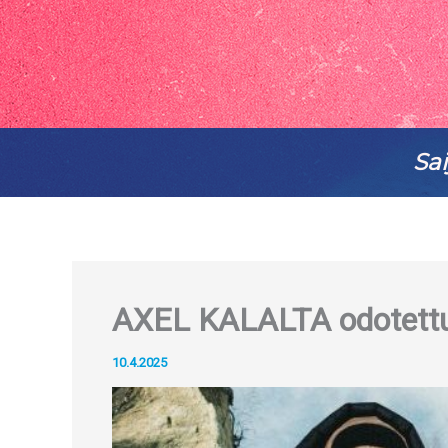
Sai
AXEL KALALTA odotettu
10.4.2025