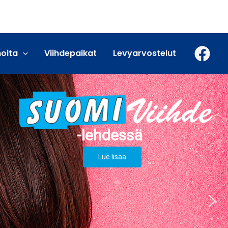
moita
Viihdepaikat
Levyarvostelut
Lue lisää