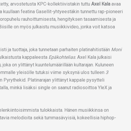
etty, arvostetusta KPC-kollektiivistakin tuttu
Axel Kala
avaa
a kuullaan featina Gasellit-yhtyeestäkin tunnettu rap-pioneeri
uoropuhelu rauhoittumisesta, hengityksen tasaamisesta ja
iisille on myös julkaistu musiikkivideo, jonka voit katsoa
sti ja tuottaja, joka tunnetaan parhaiten platinahitistään
Moni
ulkaistusta kappaleesta
Epäkohtelias
. Axel Kala julkaisi
s
, joka on ylittänyt kuuntelumäärillään kultarajan. Kuluneen
jemmalle yleisölle tutuksi viime syksynä ulos tulleen
3
n Pyrythekid. Platinarajan ylittänyt kappale pysytteli
lla, minkä lisäksi single on saanut radiosoittoa YleX ja
elenkiintoisimmista tulokkaista. Hänen musiikkinsa on
ttavia melodioita sekä tummasävyisiä, kokeellisia hiphop-