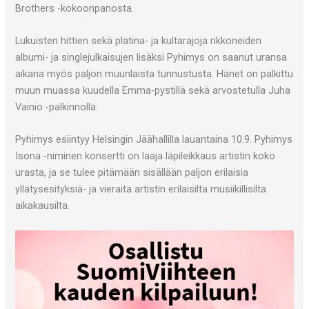
Brothers -kokoonpanosta.
Lukuisten hittien sekä platina- ja kultarajoja rikkoneiden
albumi- ja singlejulkaisujen lisäksi Pyhimys on saanut uransa
aikana myös paljon muunlaista tunnustusta. Hänet on palkittu
muun muassa kuudella Emma-pystillä sekä arvostetulla Juha
Vainio -palkinnolla.
Pyhimys esiintyy Helsingin Jäähallilla lauantaina 10.9. Pyhimys
Isona -niminen konsertti on laaja läpileikkaus artistin koko
urasta, ja se tulee pitämään sisällään paljon erilaisia
yllätysesityksiä- ja vieraita artistin erilaisilta musiikillisilta
aikakausilta.