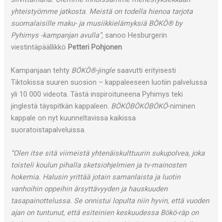
yhteistyömme jatkosta. Meistä on todella hienoa tarjota
suomalaisille maku- ja musiikkielämyksiä BÖKÖ® by
Pyhimys -kampanjan avulla”,
sanoo Hesburgerin
viestintäpäällikkö
Petteri Pohjonen
.
Kampanjaan tehty
BÖKÖ®-jingle
saavutti erityisesti
Tiktokissa suuren suosion – kappaleeseen luotiin palvelussa
yli 10 000 videota. Tästä inspiroituneena Pyhimys teki
jinglestä täyspitkän kappaleen.
BÖKÖBÖKÖBÖKÖ
-niminen
kappale on nyt kuunneltavissa kaikissa
suoratoistapalveluissa.
”Olen itse sitä viimeistä yhtenäiskulttuurin sukupolvea, joka
toisteli koulun pihalla sketsiohjelmien ja tv-mainosten
hokemia. Halusin yrittää jotain samanlaista ja luotin
vanhoihin oppeihin ärsyttävyyden ja hauskuuden
tasapainottelussa. Se onnistui lopulta niin hyvin, että vuoden
ajan on tuntunut, että esiteinien keskuudessa Bökö-räp on