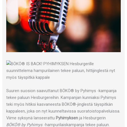
Suuren suosion saavuttanut BÖKÖ® by Pyhimys -kampanja
tekee paluun Hesburgereihin. Kampanjan kunniaksi Pyhimys
teki myös hitiksi kasvaneesta BÖKÖ®-jinglestä täyspitkän
kappaleen, joka on nyt kuunneltavissa suoratoistopalveluissa.
Viime syksynä lanseerattu
Pyhimyksen
ja Hesburgerin
BÖKÖ®
by Pyhimys
-hampurilaiskampanja tekee paluun.