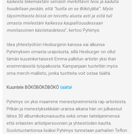
kaikesta tekemästäni selvästi merkittävin teos ja kadulla
huudellaan perään, että ”tuolla on se Bökö-jäbä”. Myös
täysimittaista biisiä on toivottu alusta asti ja siitä tuli
omasta mielestäni kaikessa kaupallisuudessaan
monitasoinen käsitetaideteos
”, kertoo Pyhimys.
Idea yhteistyöhön Hesburgerin kanssa sai alkunsa
Pyhimyksen omasta urapolusta, sillä Hesburger on ollut
tämän kuusinkertaisesti Emma-palkitun artistin yksi ihan
ensimmäisistä työpaikoista. Kampanjaan tuotettiin myös
oma merch-mallisto, jonka tuotteita voit ostaa täältä.
Kuuntele BÖKÖBÖKÖBÖKÖ
täältä
!
Pyhimys on yksi maamme menestyneimmistä rap-artisteista.
Pitkän ja menestyksekkään uransa aikana hän on julkaissut
lähes 30 albumikokonaisuutta sekä oman taitelijanimensä
että erilaisten artistipersoonien ja yhteistöiden kautta.
Soolotuotantonsa lisäksi Pyhimys tunnetaan parhaiten Teflon