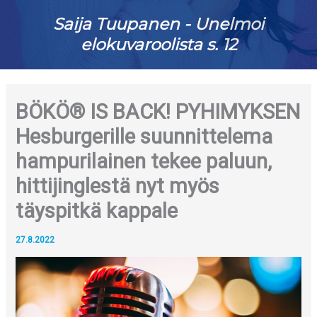
Saija Tuupanen - Unelmoi
elokuvaroolista s. 12
BÖKÖ® IS BACK! PYHIMYKSEN
Hesburgerille suunnittelema
hampurilainen tekee paluun,
hittijinglestä nyt myös
täyspitkä kappale
27.8.2022