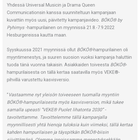
Yhdessä Universal Musicin ja Drama Queen
Communicationsin kanssa suunniteltuun kampanjaan
kuvattiin myös uusi, päivitetty kampanjavideo.
BÖKÖ® by
Pyhimys
-hampurilainen on myynnissä 21.8.-7.9.2022
Hesburgereissa kautta maan.
Syyskuussa 2021 myynnissä ollut
BÖKÖ®-
hampurilainen oli
myyntimenestys, ja suuren suosion vuoksi kampanja haluttiin
tuoda tänä vuonna takaisin. Asiakkaiden toiveesta
BÖKÖ®
-
hampurilaisesta on tällä kertaa saatavilla myös VEKE®-
pihvillä varustettu kasvisversio.
”
Vastaamme nyt yleisön toiveeseen tuomalla myyntiin
BÖKÖ®-hampurilaisesta myös kasvisversion, mikä tukee
samalla upeasti ”VEKE® Puolet lihatonta 2030” -
tavoitettamme. Tavoittelemme tällä kampanjalla
myynnillisesti yhtä hienoja tuloksia kuin viimeksi, tällä kertaa
kahden hampurilaisen ja täyspitkän BÖKÖ®-biisin
siivittämänä. Olemme innoissamme menestyksekkään