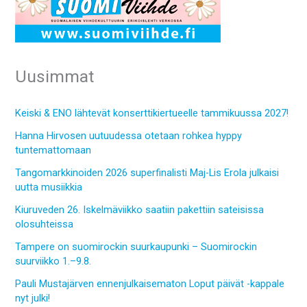
Uusimmat
Keiski & ENO lähtevät konserttikiertueelle tammikuussa 2027!
Hanna Hirvosen uutuudessa otetaan rohkea hyppy
tuntemattomaan
Tangomarkkinoiden 2026 superfinalisti Maj-Lis Erola julkaisi
uutta musiikkia
Kiuruveden 26. Iskelmäviikko saatiin pakettiin sateisissa
olosuhteissa
Tampere on suomirockin suurkaupunki – Suomirockin
suurviikko 1.–9.8.
Pauli Mustajärven ennenjulkaisematon Loput päivät -kappale
nyt julki!