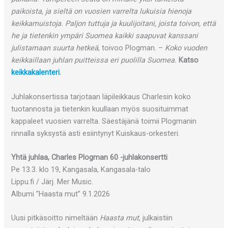
paikoista, ja sieltä on vuosien varrelta lukuisia hienoja
keikkamuistoja. Paljon tuttuja ja kuulijoitani, joista toivon, että
he ja tietenkin ympäri Suomea kaikki saapuvat kanssani
julistamaan suurta hetkeä
, toivoo Plogman. –
Koko vuoden
keikkaillaan juhlan puitteissa eri puolilla Suomea.
Katso
keikkakalenteri
.
Juhlakonsertissa tarjotaan läpileikkaus Charlesin koko
tuotannosta ja tietenkin kuullaan myös suosituimmat
kappaleet vuosien varrelta. Säestäjänä toimii Plogmanin
rinnalla syksystä asti esiintynyt Kuiskaus-orkesteri.
Yhtä juhlaa, Charles Plogman 60 -juhlakonsertti
Pe 13.3. klo 19, Kangasala, Kangasala-talo
Lippu.fi / Järj. Mer Music.
Albumi ”Haasta mut” 9.1.2026
Uusi pitkäsoitto nimeltään
Haasta mut
, julkaistiin