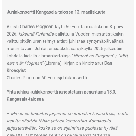
Juhlakonsertti Kangasala-talossa 13. maaliskuuta
Artisti
Charles Plogman
täytti 60 vuotta maaliskuun 8. päivä
2026.
Iskelmä-Finlandia
-palkittu ja Vuoden miesartistiksikin
valittu pitkän uran tehnyt artisti juhlistaa syntymäpäiväänsä
monin tavoin. Juhlan ensiaskelissa syksyllä 2025 julkaistiin
kahdella kielellä elämänkertakirja ”
Nimeni on Plogman” / ”Mitt
namn är Plogman”
(Libraria). Kirjan on kirjoittanut
Dan
Kronqvist
.
Charles Plogman 60-vuotisjuhlakonsertti
Yhtä juhlaa -juhlakonsertti järjestetään perjantaina 13.3.
Kangasala-talossa
–
Minun oli tarkoitus järjestää enemmäkin konsertteja, mutta
lopulta päädyin tähän yhteen konserttiin, Kangasalla
järjestettävään, koska se on sijaintinsa puolesta hyvällä
paikalla. Tampereen seutu on minulle yksi tärkeistä