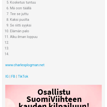
Kosketus tuntuu
Mä oon täällä
Tee se juttu
Kaksi puolta
Se riitti syyksi
Elämän palo
Alku ilman loppuu
www.charlesplogman.net
IG
|
FB
|
TikTok