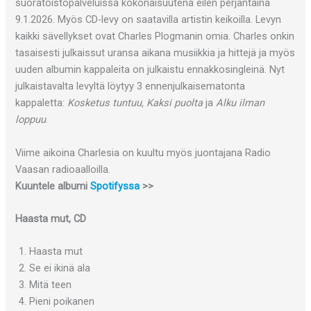
suoratoistopalveluissa kokonaisuutena eilen perjantaina
9.1.2026. Myös CD-levy on saatavilla artistin keikoilla. Levyn
kaikki sävellykset ovat Charles Plogmanin omia. Charles onkin
tasaisesti julkaissut uransa aikana musiikkia ja hittejä ja myös
uuden albumin kappaleita on julkaistu ennakkosingleinä. Nyt
julkaistavalta levyltä löytyy 3 ennenjulkaisematonta
kappaletta:
Kosketus tuntuu, Kaksi puolta
ja
Alku ilman
loppuu
.
Viime aikoina Charlesia on kuultu myös juontajana Radio
Vaasan radioaalloilla.
Kuuntele albumi
Spotifyssa
>>
Haasta mut, CD
Haasta mut
Se ei ikinä ala
Mitä teen
Pieni poikanen