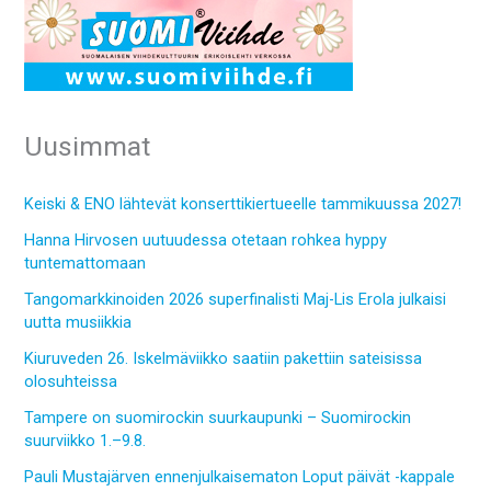
Uusimmat
Keiski & ENO lähtevät konserttikiertueelle tammikuussa 2027!
Hanna Hirvosen uutuudessa otetaan rohkea hyppy
tuntemattomaan
Tangomarkkinoiden 2026 superfinalisti Maj-Lis Erola julkaisi
uutta musiikkia
Kiuruveden 26. Iskelmäviikko saatiin pakettiin sateisissa
olosuhteissa
Tampere on suomirockin suurkaupunki – Suomirockin
suurviikko 1.–9.8.
Pauli Mustajärven ennenjulkaisematon Loput päivät -kappale