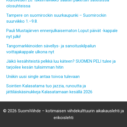
olosuhteissa
Tampere on suomirockin suurkaupunki – Suomirockin
suurviikko 1.–9.8.
Pauli Mustajärven ennenjulkaisematon Loput päivät -kappale
nyt julki!
Tangomarkkinoiden sävellys- ja sanoituskilpailun
voittajakappale ulkona nyt
Jäikö kesähiteistä pelkkä luu käteen? SUOMEN PELI tulee ja
tarjoilee kesän tulisimman hitin
Uniikin uusi single antaa toivoa tulevaan
Sointien Kalasatama tuo jazzia, runoutta ja
jättiläiskäsinukkeja Kalasatamaan kesällä 2026
© 2026 SuomiViihde – kotimaisen viihdekulttuurin aikakauslehti ja
erikoislehti