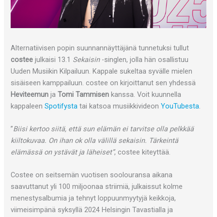
Alternatiivisen popin suunnannäyttäjänä tunnetuksi tullut
costee
julkaisi 13.1
Sekaisin
-singlen, jolla hän osallistuu
Uuden Musiikin Kilpailuun. Kappale sukeltaa syvälle mielen
sisäiseen kamppailuun. costee on kirjoittanut sen yhdessä
Heviteemun
ja
Tomi Tammisen
kanssa. Voit kuunnella
kappaleen
Spotifysta
tai katsoa musiikkivideon
YouTubesta
.
”
Biisi kertoo siitä, että sun elämän ei tarvitse olla pelkkää
kiiltokuvaa. On ihan ok olla välillä sekaisin. Tärkeintä
elämässä on ystävät ja läheiset”
, costee kiteyttää.
Costee on seitsemän vuotisen soolouransa aikana
saavuttanut yli 100 miljoonaa striimiä, julkaissut kolme
menestysalbumia ja tehnyt loppuunmyytyjä keikkoja,
viimeisimpänä syksyllä 2024 Helsingin Tavastialla ja