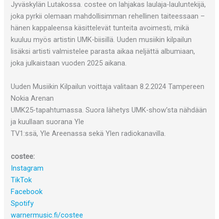
Jyväskylän Lutakossa. costee on lahjakas laulaja-lauluntekijä,
joka pyrkii olemaan mahdollisimman rehellinen taiteessaan –
hänen kappaleensa käsittelevät tunteita avoimesti, mikä
kuuluu myös artistin UMK-biisillä. Uuden musiikin kilpailun
lisäksi artisti valmistelee parasta aikaa neljättä albumiaan,
joka julkaistaan vuoden 2025 aikana.
Uuden Musiikin Kilpailun voittaja valitaan 8.2.2024 Tampereen
Nokia Arenan
UMK25-tapahtumassa. Suora lähetys UMK-show’sta nähdään
ja kuullaan suorana Yle
TV1:ssä, Yle Areenassa sekä Ylen radiokanavilla.
costee:
Instagram
TikTok
Facebook
Spotify
warnermusic.fi/costee