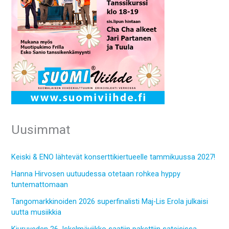
Uusimmat
Keiski & ENO lähtevät konserttikiertueelle tammikuussa 2027!
Hanna Hirvosen uutuudessa otetaan rohkea hyppy
tuntemattomaan
Tangomarkkinoiden 2026 superfinalisti Maj-Lis Erola julkaisi
uutta musiikkia
Kiuruveden 26. Iskelmäviikko saatiin pakettiin sateisissa