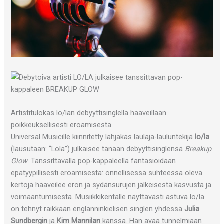
Artistitulokas lo/lan debyyttisinglellä haaveillaan
poikkeuksellisesti eroamisesta
Universal Musicille kiinnitetty lahjakas laulaja-lauluntekijä
lo/la
(lausutaan: “Lola”) julkaisee tänään debyyttisinglensä
Breakup
Glow
. Tanssittavalla pop-kappaleella fantasioidaan
epätyypillisesti eroamisesta: onnellisessa suhteessa oleva
kertoja haaveilee eron ja sydänsurujen jälkeisestä kasvusta ja
voimaantumisesta. Musiikkikentälle näyttävästi astuva lo/la
on tehnyt raikkaan englanninkielisen singlen yhdessä
Julia
Sundbergin
ja
Kim Mannilan
kanssa. Hän avaa tunnelmiaan