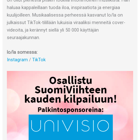
on ollut pienestä pitäen todella intohimoinen musiikista. Hän
haluaa kappaleillaan tuoda iloa, inspiraatiota ja energiaa
kuulijoilleen. Musikaalisessa perheessä kasvanut lo/la on
julkaissut TikTok-tilillään lukuisia viraaliksi menneitä cover-
videoita, ja kerännyt siellä yli 50 000 käyttäjän
seuraajakunnan.
lo/la somessa:
Instagram
/
TikTok