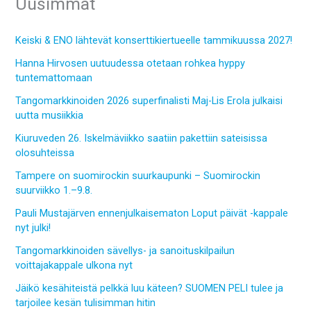
Uusimmat
Keiski & ENO lähtevät konserttikiertueelle tammikuussa 2027!
Hanna Hirvosen uutuudessa otetaan rohkea hyppy
tuntemattomaan
Tangomarkkinoiden 2026 superfinalisti Maj-Lis Erola julkaisi
uutta musiikkia
Kiuruveden 26. Iskelmäviikko saatiin pakettiin sateisissa
olosuhteissa
Tampere on suomirockin suurkaupunki – Suomirockin
suurviikko 1.–9.8.
Pauli Mustajärven ennenjulkaisematon Loput päivät -kappale
nyt julki!
Tangomarkkinoiden sävellys- ja sanoituskilpailun
voittajakappale ulkona nyt
Jäikö kesähiteistä pelkkä luu käteen? SUOMEN PELI tulee ja
tarjoilee kesän tulisimman hitin