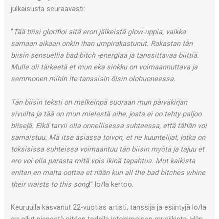
julkaisusta seuraavasti:
“
Tää biisi glorifioi sitä eron jälkeistä glow-uppia, vaikka
samaan aikaan onkin ihan umpirakastunut. Rakastan tän
biisin sensuellia bad bitch -energiaa ja tanssittavaa biittiä.
Mulle oli tärkeetä et mun eka sinkku on voimaannuttava ja
semmonen mihin ite tanssisin öisin olohuoneessa.
Tän biisin teksti on melkeinpä suoraan mun päiväkirjan
sivuilta ja tää on mun mielestä aihe, josta ei oo tehty paljoo
biisejä. Eikä tarvii olla onnellisessa suhteessa, että tähän voi
samaistuu. Mä itse asiassa toivon, et ne kuuntelijat, jotka on
toksisissa suhteissa voimaantuu tän biisin myötä ja tajuu et
ero voi olla parasta mitä vois ikinä tapahtua. Mut kaikista
eniten en malta oottaa et nään kun all the bad bitches whine
their waists to this song
!” lo/la kertoo.
Keuruulla kasvanut 22-vuotias artisti, tanssija ja esiintyjä lo/la