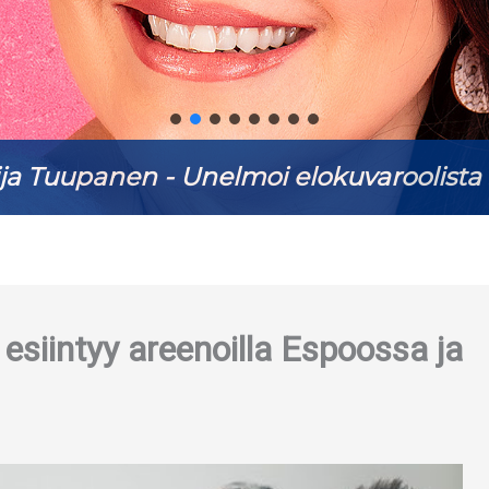
Antti Ketonen - Keikkakesä kutsuu s. 18
siintyy areenoilla Espoossa ja