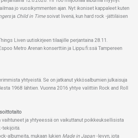
 perjantaina 12.6.2026. Yli 100 miljoonaa albumia myynyt
aailmaa jo vuosikymmenten ajan. Nyt ikoniset kappaleet kuten
ngers
ja
Child in Time
soivat livenä, kun hard rock -jättiläisen
ngs Liven uutiskirjeen tilaajille perjantaina 28.11.
Espoo Metro Arenan konserttiin ja Lippu.fi:ssä Tampereen
rimmista yhtyeistä. Se on jatkanut ykkösalbumien julkaisuja
desta 1968 lähtien. Vuonna 2016 yhtye valittiin Rock and Roll
oittotaito
vaihtuneet ja yhtyeessä on vaikuttanut poikkeuksellisista
tekijöitä.
ock-albumeita, mukaan lukien
Made in Japan
-levyn, jota