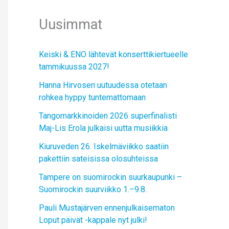
Uusimmat
Keiski & ENO lähtevät konserttikiertueelle
tammikuussa 2027!
Hanna Hirvosen uutuudessa otetaan
rohkea hyppy tuntemattomaan
Tangomarkkinoiden 2026 superfinalisti
Maj-Lis Erola julkaisi uutta musiikkia
Kiuruveden 26. Iskelmäviikko saatiin
pakettiin sateisissa olosuhteissa
Tampere on suomirockin suurkaupunki –
Suomirockin suurviikko 1.–9.8.
Pauli Mustajärven ennenjulkaisematon
Loput päivät -kappale nyt julki!