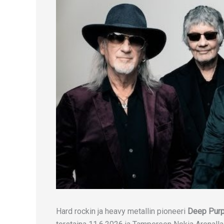
Hard rockin ja heavy metallin pioneeri
Deep Purp