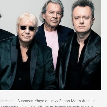
le
saapuu Suomeen. Yhtye esiintyy Espoo Metro Arenalla