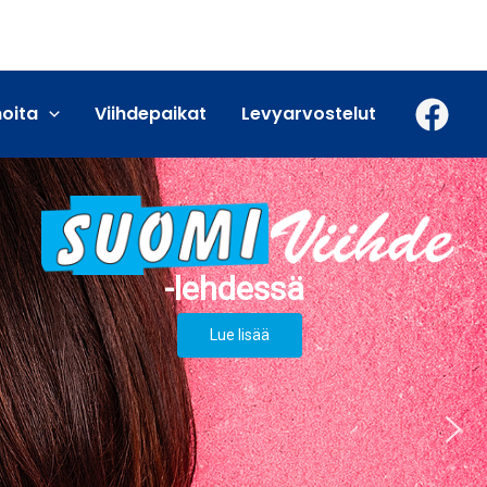
moita
Viihdepaikat
Levyarvostelut
Lue lisää