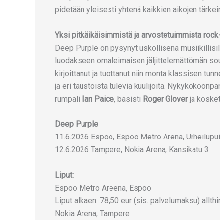
pidetään yleisesti yhtenä kaikkien aikojen tärke
Yksi pitkäikäisimmistä ja arvostetuimmista rock
Deep Purple on pysynyt uskollisena musiikillisill
luodakseen omaleimaisen jäljittelemättömän soun
kirjoittanut ja tuottanut niin monta klassisen tunne
ja eri taustoista tulevia kuulijoita. Nykykokoonp
rumpali
Ian Paice
, basisti
Roger Glover
ja kosket
Deep Purple
11.6.2026 Espoo, Espoo Metro Arena, Urheilupui
12.6.2026 Tampere, Nokia Arena, Kansikatu 3
Liput:
Espoo Metro Areena, Espoo
Liput alkaen: 78,50 eur (sis. palvelumaksu) allthin
Nokia Arena, Tampere