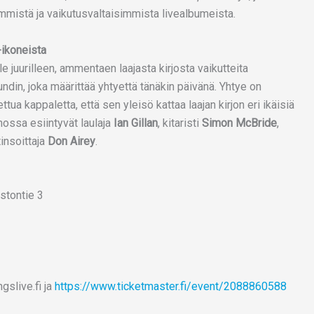
immistä ja vaikutusvaltaisimmista livealbumeista.
-ikoneista
e juurilleen, ammentaen laajasta kirjosta vaikutteita
din, joka määrittää yhtyettä tänäkin päivänä. Yhtye on
ttua kappaletta, että sen yleisö kattaa laajan kirjon eri ikäisiä
anossa esiintyvät laulaja
Ian Gillan
, kitaristi
Simon McBride
,
insoittaja
Don Airey
.
stontie 3
gslive.fi ja
https://www.ticketmaster.fi/event/2088860588