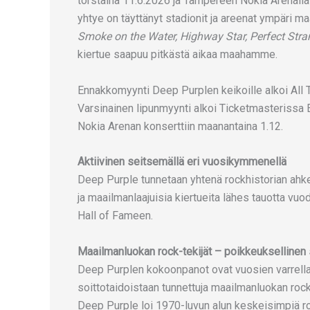
torstaina 11.6.2026 ja Tampereen Nokia Arenalla
yhtye on täyttänyt stadionit ja areenat ympäri m
Smoke on the Water, Highway Star, Perfect Stra
kiertue saapuu pitkästä aikaa maahamme.
Ennakkomyynti Deep Purplen keikoille alkoi All Thi
Varsinainen lipunmyynti alkoi Ticketmasterissa 
Nokia Arenan konserttiin maanantaina 1.12.
Aktiivinen seitsemällä eri vuosikymmenellä
Deep Purple tunnetaan yhtenä rockhistorian ahke
ja maailmanlaajuisia kiertueita lähes tauotta vuo
Hall of Fameen.
Maailmanluokan rock-tekijät – poikkeuksellinen s
Deep Purplen kokoonpanot ovat vuosien varrella 
soittotaidoistaan tunnettuja maailmanluokan rock-
Deep Purple loi 1970-luvun alun keskeisimpiä r