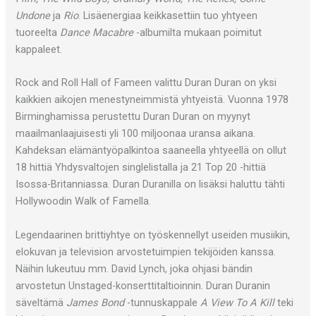
Undone
ja
Rio
. Lisäenergiaa keikkasettiin tuo yhtyeen
tuoreelta
Dance Macabre
-albumilta mukaan poimitut
kappaleet.
Rock and Roll Hall of Fameen valittu Duran Duran on yksi
kaikkien aikojen menestyneimmistä yhtyeistä. Vuonna 1978
Birminghamissa perustettu Duran Duran on myynyt
maailmanlaajuisesti yli 100 miljoonaa uransa aikana.
Kahdeksan elämäntyöpalkintoa saaneella yhtyeellä on ollut
18 hittiä Yhdysvaltojen singlelistalla ja 21 Top 20 -hittiä
Isossa-Britanniassa. Duran Duranilla on lisäksi haluttu tähti
Hollywoodin Walk of Famella.
Legendaarinen brittiyhtye on työskennellyt useiden musiikin,
elokuvan ja television arvostetuimpien tekijöiden kanssa.
Näihin lukeutuu mm. David Lynch, joka ohjasi bändin
arvostetun Unstaged-konserttitaltioinnin. Duran Duranin
säveltämä
James Bond
-tunnuskappale
A View To A Kill
teki