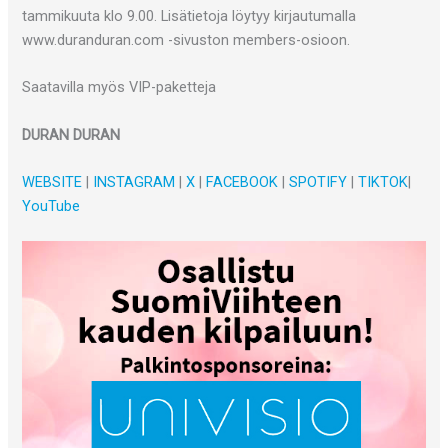
tammikuuta klo 9.00. Lisätietoja löytyy kirjautumalla
www.duranduran.com -sivuston members-osioon.
Saatavilla myös VIP-paketteja
DURAN DURAN
WEBSITE
|
INSTAGRAM
|
X
|
FACEBOOK
|
SPOTIFY
|
TIKTOK
|
YouTube