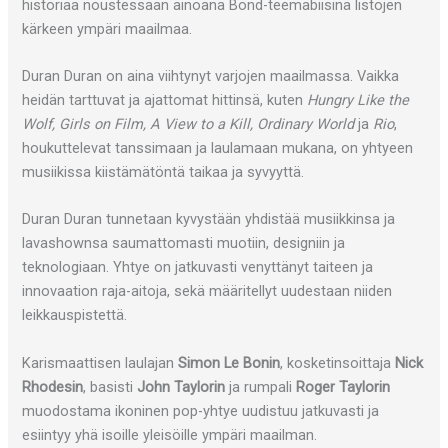
historiaa noustessaan ainoana Bond-teemabiisinä listojen
kärkeen ympäri maailmaa.
Duran Duran on aina viihtynyt varjojen maailmassa. Vaikka
heidän tarttuvat ja ajattomat hittinsä, kuten
Hungry Like the
Wolf, Girls on Film, A View to a Kill, Ordinary World
ja
Rio
,
houkuttelevat tanssimaan ja laulamaan mukana, on yhtyeen
musiikissa kiistämätöntä taikaa ja syvyyttä.
Duran Duran tunnetaan kyvystään yhdistää musiikkinsa ja
lavashownsa saumattomasti muotiin, designiin ja
teknologiaan. Yhtye on jatkuvasti venyttänyt taiteen ja
innovaation raja-aitoja, sekä määritellyt uudestaan niiden
leikkauspistettä.
Karismaattisen laulajan
Simon Le Bonin
, kosketinsoittaja
Nick
Rhodesin
, basisti
John Taylorin
ja rumpali
Roger Taylorin
muodostama ikoninen pop-yhtye uudistuu jatkuvasti ja
esiintyy yhä isoille yleisöille ympäri maailman.