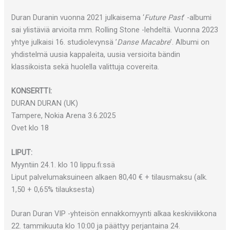
Duran Duranin vuonna 2021 julkaisema ‘
Future Past
’ -albumi
sai ylistäviä arvioita mm. Rolling Stone -lehdeltä. Vuonna 2023
yhtye julkaisi 16. studiolevynsä ’
Danse Macabre
’. Albumi on
yhdistelmä uusia kappaleita, uusia versioita bändin
klassikoista sekä huolella valittuja covereita.
KONSERTTI:
DURAN DURAN (UK)
Tampere, Nokia Arena 3.6.2025
Ovet klo 18
LIPUT:
Myyntiin 24.1. klo 10 lippu.fi:ssä
Liput palvelumaksuineen alkaen 80,40 € + tilausmaksu (alk.
1,50 + 0,65% tilauksesta)
Duran Duran VIP -yhteisön ennakkomyynti alkaa keskiviikkona
22. tammikuuta klo 10:00 ja päättyy perjantaina 24.