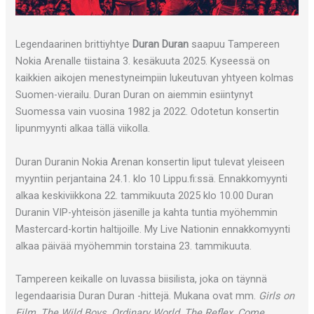
Legendaarinen brittiyhtye
Duran Duran
saapuu Tampereen
Nokia Arenalle tiistaina 3. kesäkuuta 2025. Kyseessä on
kaikkien aikojen menestyneimpiin lukeutuvan yhtyeen kolmas
Suomen-vierailu. Duran Duran on aiemmin esiintynyt
Suomessa vain vuosina 1982 ja 2022. Odotetun konsertin
lipunmyynti alkaa tällä viikolla.
Duran Duranin Nokia Arenan konsertin liput tulevat yleiseen
myyntiin perjantaina 24.1. klo 10 Lippu.fi:ssä. Ennakkomyynti
alkaa keskiviikkona 22. tammikuuta 2025 klo 10.00 Duran
Duranin VIP-yhteisön jäsenille ja kahta tuntia myöhemmin
Mastercard-kortin haltijoille. My Live Nationin ennakkomyynti
alkaa päivää myöhemmin torstaina 23. tammikuuta.
Tampereen keikalle on luvassa biisilista, joka on täynnä
legendaarisia Duran Duran -hittejä. Mukana ovat mm.
Girls on
Film, The Wild Boys, Ordinary World, The Reflex, Come