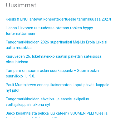
Uusimmat
Keiski & ENO lähtevät konserttikiertueelle tammikuussa 2027!
Hanna Hirvosen uutuudessa otetaan rohkea hyppy
tuntemattomaan
Tangomarkkinoiden 2026 superfinalisti Maj-Lis Erola julkaisi
uutta musiikkia
Kiuruveden 26. Iskelmäviikko saatiin pakettiin sateisissa
olosuhteissa
Tampere on suomirockin suurkaupunki – Suomirockin
suurviikko 1.–9.8.
Pauli Mustajärven ennenjulkaisematon Loput päivät -kappale
nyt julki!
Tangomarkkinoiden sävellys- ja sanoituskilpailun
voittajakappale ulkona nyt
Jäikö kesähiteistä pelkkä luu käteen? SUOMEN PELI tulee ja