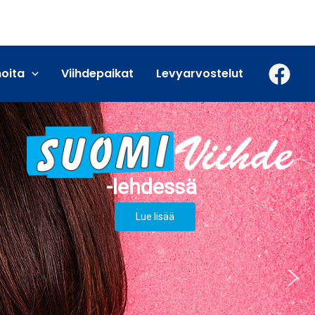
moita
Viihdepaikat
Levyarvostelut
Lue lisää