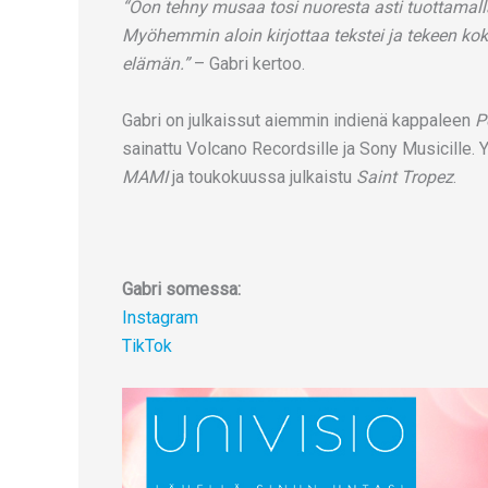
“Oon tehny musaa tosi nuoresta asti tuottamalla
Myöhemmin aloin kirjottaa tekstei ja tekeen ko
elämän.”
– Gabri kertoo.
Gabri on julkaissut aiemmin indienä kappaleen
P
sainattu Volcano Recordsille ja Sony Musicille. 
MAMI
ja toukokuussa julkaistu
Saint Tropez
.
Gabri somessa:
Instagram
TikTok