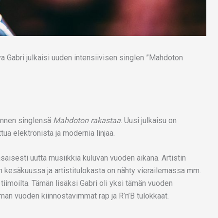
jännen singlensä
Mahdoton rakastaa
. Uusi julkaisu on
uttua elektronista ja modernia linjaa.
saisesti uutta musiikkia kuluvan vuoden aikana. Artistin
tiin kesäkuussa ja artistitulokasta on nähty vierailemassa mm.
tiimoilta. Tämän lisäksi Gabri oli yksi tämän vuoden
ämän vuoden kiinnostavimmat rap ja R’n’B tulokkaat.