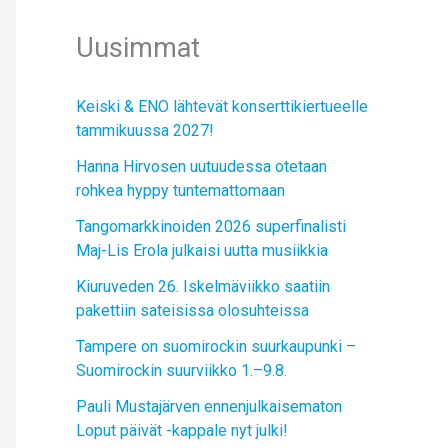
Uusimmat
Keiski & ENO lähtevät konserttikiertueelle
tammikuussa 2027!
Hanna Hirvosen uutuudessa otetaan
rohkea hyppy tuntemattomaan
Tangomarkkinoiden 2026 superfinalisti
Maj-Lis Erola julkaisi uutta musiikkia
Kiuruveden 26. Iskelmäviikko saatiin
pakettiin sateisissa olosuhteissa
Tampere on suomirockin suurkaupunki –
Suomirockin suurviikko 1.–9.8.
Pauli Mustajärven ennenjulkaisematon
Loput päivät -kappale nyt julki!