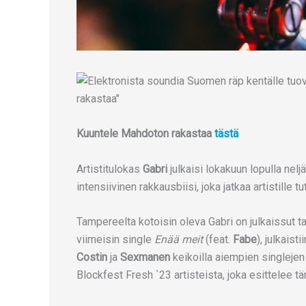
Kuuntele Mahdoton rakastaa
tästä
Artistitulokas
Gabri
julkaisi lokakuun lopulla nel
intensiivinen rakkausbiisi, joka jatkaa artistille t
Tampereelta kotoisin oleva Gabri on julkaissut ta
viimeisin single
Enää meit
(feat.
Fabe
), julkais
Costin
ja
Sexmanen
keikoilla aiempien singlejen 
Blockfest Fresh `23 artisteista, joka esittelee t