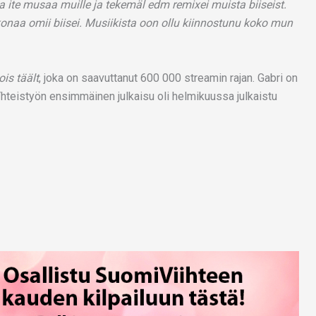
 ite musaa muille ja tekemäl edm remixei muista biiseist.
konaa omii biisei. Musiikista oon ollu kiinnostunu koko mun
ois täält
, joka on saavuttanut 600 000 streamin rajan. Gabri on
Yhteistyön ensimmäinen julkaisu oli helmikuussa julkaistu