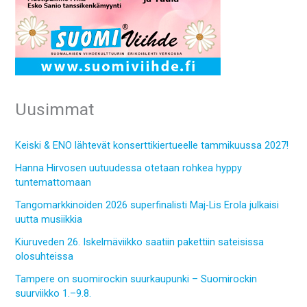
Uusimmat
Keiski & ENO lähtevät konserttikiertueelle tammikuussa 2027!
Hanna Hirvosen uutuudessa otetaan rohkea hyppy
tuntemattomaan
Tangomarkkinoiden 2026 superfinalisti Maj-Lis Erola julkaisi
uutta musiikkia
Kiuruveden 26. Iskelmäviikko saatiin pakettiin sateisissa
olosuhteissa
Tampere on suomirockin suurkaupunki – Suomirockin
suurviikko 1.–9.8.