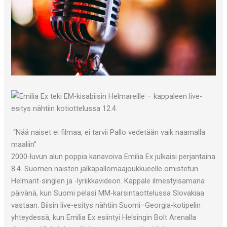
“Nää naiset ei filmaa, ei tarvii Pallo vedetään vaik naamalla
maaliin”
2000-luvun alun poppia kanavoiva Emilia Ex julkaisi perjantaina
8.4. Suomen naisten jalkapallomaajoukkueelle omistetun
Helmarit-singlen ja -lyriikkavideon. Kappale ilmestyisamana
päivänä, kun Suomi pelasi MM-karsintaottelussa Slovakiaa
vastaan. Biisin live-esitys nähtiin Suomi–Georgia-kotipelin
yhteydessä, kun Emilia Ex esiintyi Helsingin Bolt Arenalla