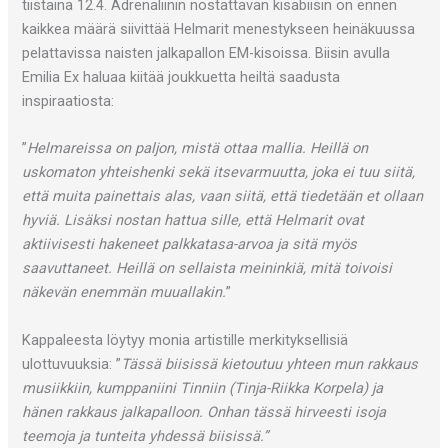
tiistaina 12.4. Adrenaliinin nostattavan kisabiisin on ennen
kaikkea määrä siivittää Helmarit menestykseen heinäkuussa
pelattavissa naisten jalkapallon EM-kisoissa. Biisin avulla
Emilia Ex haluaa kiitää joukkuetta heiltä saadusta
inspiraatiosta:
”
Helmareissa on paljon, mistä ottaa mallia. Heillä on
uskomaton yhteishenki sekä itsevarmuutta, joka ei tuu siitä,
että muita painettais alas, vaan siitä, että tiedetään et ollaan
hyviä. Lisäksi nostan hattua sille, että Helmarit ovat
aktiivisesti hakeneet palkkatasa-arvoa ja sitä myös
saavuttaneet. Heillä on sellaista meininkiä, mitä toivoisi
näkevän enemmän muuallakin.
”
Kappaleesta löytyy monia artistille merkityksellisiä
ulottuvuuksia: ”
Tässä biisissä kietoutuu yhteen mun rakkaus
musiikkiin, kumppaniini Tinniin (Tinja-Riikka Korpela) ja
hänen rakkaus jalkapalloon. Onhan tässä hirveesti isoja
teemoja ja tunteita yhdessä biisissä.”