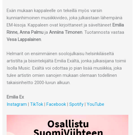
Exän mukaan kappaleelle on tekeillä myös varsin
kunnianhimoinen musiikkivideo, joka julkaistaan lähempänä
EM-kisoja. Kappaleen ovat kirjoittaneet ja säveltäneet
Emilia
Rinne, Anna Palmu
ja
Anniina Timonen
. Tuotannosta vastaa
Vesa Lappalainen
.
Helmarit on ensimmäinen soolojulkaisu helsinkiläiseltä
artistilta ja biisintekijältä Emilia Exältä, jonka julkaisijana toimii
Isolla Music. Exältä voi odottaa jo pian lisää musiikkia, joka
tulee artistin omien sanojen mukaan olemaan todellinen
takaisinheitto 2000-luvun alkuun.
Emilia Ex
Instagram
|
TikTok
|
Facebook
|
Spotify
|
YouTube