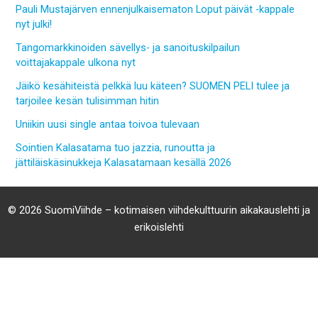
Pauli Mustajärven ennenjulkaisematon Loput päivät -kappale
nyt julki!
Tangomarkkinoiden sävellys- ja sanoituskilpailun
voittajakappale ulkona nyt
Jäikö kesähiteistä pelkkä luu käteen? SUOMEN PELI tulee ja
tarjoilee kesän tulisimman hitin
Uniikin uusi single antaa toivoa tulevaan
Sointien Kalasatama tuo jazzia, runoutta ja
jättiläiskäsinukkeja Kalasatamaan kesällä 2026
© 2026 SuomiViihde – kotimaisen viihdekulttuurin aikakauslehti ja
erikoislehti