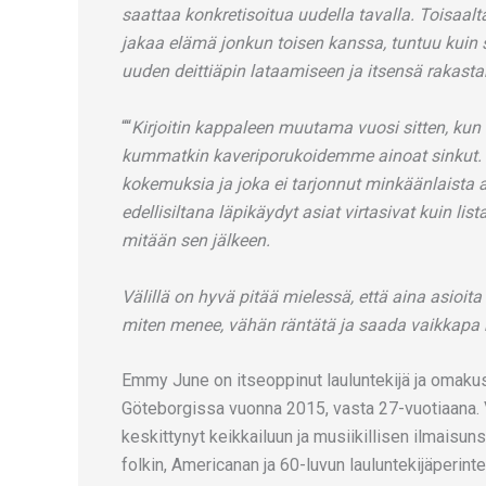
saattaa konkretisoitua uudella tavalla. Toisaal
jakaa elämä jonkun toisen kanssa, tuntuu kuin s
uuden deittiäpin lataamiseen ja itsensä rakastami
““
Kirjoitin kappaleen muutama vuosi sitten, kun
kummatkin kaveriporukoidemme ainoat sinkut. Oli
kokemuksia ja joka ei tarjonnut minkäänlaista
edellisiltana läpikäydyt asiat virtasivat kuin li
mitään sen jälkeen.
Välillä on hyvä pitää mielessä, että aina asioita
miten menee, vähän räntätä ja saada vaikkapa 
Emmy June on itseoppinut lauluntekijä ja omakust
Göteborgissa vuonna 2015, vasta 27-vuotiaana. V
keskittynyt keikkailuun ja musiikillisen ilmaisu
folkin, Americanan ja 60-luvun lauluntekijäperint