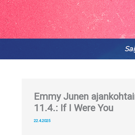
Sai
Emmy Junen ajankohtaine
11.4.: If I Were You
22.4.2025