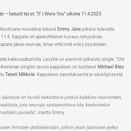
n – halusit tai et. “If I Were You” ulkona 11.4.2025
aa Nordicana-musiikkia tekevä
Emmy June
julkaisi tulevalta
” 11.4. Kappale on ajankohtainen kuvaus nykypäivän
n tapana jakaa neuvoja, ilman että niitä edes pyydetään.
lta kakkosalbumilta. Levyltä on aiemmin julkaistu single
“Old
li. Aiemman singlen tavoin kappaleen on tuottanut
Michael Bleu
tu
Taneli Mikkola
. Kappaleen sanoituksesta ja sävellyksestä
 äänessä on hyvää tarkoittava ystävä kaikkine neuvoineen,
eaktiota, jota neuvoja vastaanottava käy keskustelun
mallakin puolella
”, miettii Emmy.
isten ihmisten deittielämään, jolloin yksin jäämisen pelko