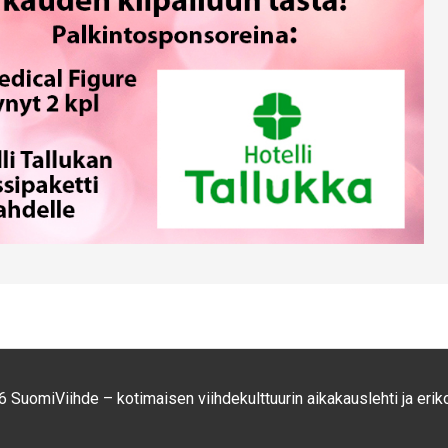
 SuomiViihde – kotimaisen viihdekulttuurin aikakauslehti ja eriko