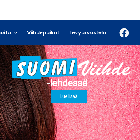
moita
Viihdepaikat
Levyarvostelut
Lue lisää