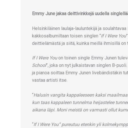
Emmy June jakaa deittivinkkejä uudella singlellää
Helsinkiläinen laulaja-lauluntekijä ja soulahtav
kakkosalbumiltaan toisen singlen “
If I Were You
deittielämästä ja siitä, kuinka meillä ihmisillä o
If I Were You
on toinen single Emmy Junen tuleva
School
”, joka on nyt julkaistavan singlen B-puo
ja pianoa soittaa Emmy Junen livebändistäkin tut
vastaa artisti itse.
“
Halusin vangita kappaleeseen kaksi maailmaa:
kun taas kappaleen tunnelma heijastelee tunner
aikana läpi. Moni meistä on varmasti ollut kum
“
If I Were You” pureutuu etenkin yli kolmekympp