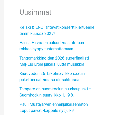
Uusimmat
Keiski & ENO lähtevät konserttikiertueelle
tammikuussa 2027!
Hanna Hirvosen uutuudessa otetaan
rohkea hyppy tuntemattomaan
Tangomarkkinoiden 2026 superfinalisti
Maj-Lis Erola julkaisi uutta musiikkia
Kiuruveden 26. Iskelmäviikko saatiin
pakettiin sateisissa olosuhteissa
Tampere on suomirockin suurkaupunki –
Suomirockin suurviikko 1.–9.8.
Pauli Mustajärven ennenjulkaisematon
Loput päivät -kappale nyt julki!