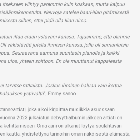
ta itsekseen viihtyy paremmin kuin koskaan, mutta kaipuu
isäänrakennetulta. Neuvoja satelee baari-illan pitämisestä
sesta siihen, ettei pidä olla liian nirso.
 istuin iltaa erään ystäväni kanssa. Tajusimme, että olimme
 virkistävää jutella ihmisen kanssa, jolla oli samanlaisia
 apua. Seuraavana aamuna suuntasin pianolle ja kaikki
stana ulos, yhteen soittoon. En ole muuttanut kappaleesta
 ei tarvitse ratkaista. Joskus ihminen haluaa vain kertoa
halauksen ystävältä
”, Emmy sanoo.
anneartisti, joka alkoi kirjoittaa musiikkia asuessaan
uonna 2023 julkaistun debyyttialbumin jälkeen artisti on
nsa kehittämiseen. Oma ääni on alkanut löytyä soulahtavan
een kautta, yhdistettynä tarinoihin oman näköisestä elämästä,