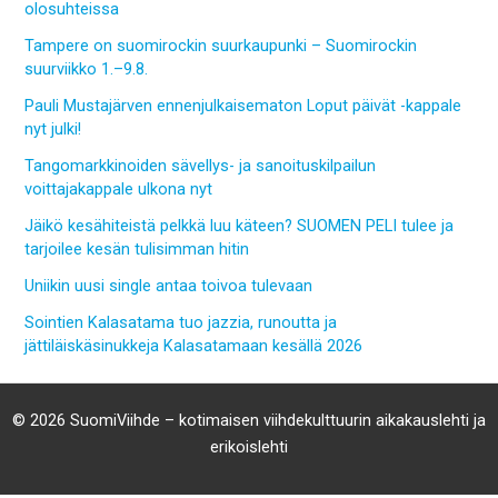
olosuhteissa
Tampere on suomirockin suurkaupunki – Suomirockin
suurviikko 1.–9.8.
Pauli Mustajärven ennenjulkaisematon Loput päivät -kappale
nyt julki!
Tangomarkkinoiden sävellys- ja sanoituskilpailun
voittajakappale ulkona nyt
Jäikö kesähiteistä pelkkä luu käteen? SUOMEN PELI tulee ja
tarjoilee kesän tulisimman hitin
Uniikin uusi single antaa toivoa tulevaan
Sointien Kalasatama tuo jazzia, runoutta ja
jättiläiskäsinukkeja Kalasatamaan kesällä 2026
© 2026 SuomiViihde – kotimaisen viihdekulttuurin aikakauslehti ja
erikoislehti