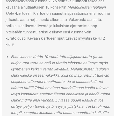
areenakeikkansa vuonna 2025 soittava
Ellinoora
tekee ensi
keväänä ainutlaatuisen 10 konsertin
Melankolisten laulujen
klubi
-kiertueen. Kiertue on saanut inspiraationsa ensi vuonna
julkaistavasta neljännestä albumista. Väkevästä äänestä,
poikkeuksellisesta livestä ja lukuisista ajattomista pop-
hiteistään tunnettu artisti esiintyy ensi vuonna vain
kuratoidusti. Kevään kiertueen liput tulevat myyntiin ke 4.12.
klo 9.
Ensi vuonna vietän 10-vuotistaiteilijajuhlavuotta (aivan
hurjaa mut totta se on!) ja tämän johdosta esiinnyn myös
kymmenen keikan verran keväällä. Melankolisten laulujen
klubi -keikka on teemakeikka, joka on inspiroitunut tulevan
neljännen albumini maailmasta. Ja ai saaaaaakeli mä
odotan tätä!!! Tämä on ainoa mahdollisuus kuulla tulevan
levyn kappaleita ensimmäisenä ennakkoon ja nähdä minut
klubirundilla ensi vuonna. Luvassa uuden lisäksi myös
hittejä, paljon toivottuja biisejä ja yllätyksiä. Tästä tuli mun
lempikonseptini koskaan mitä ollaan suunniteltu keikoille.