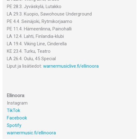
PE 28.3. Jyväskylä, Lutakko
LA 29.3. Kuopio, Sawohouse Underground
PE 4.4. Seinäjoki, Rytmikorjaamo
PE 11.4. Hämeenlinna, Painohalli
LA 12.4. Lahti, Finlandia-klubi
LA 19.4. Viking Line, Cinderella
KE 23.4. Turku, Teatro
LA 26.4. Oulu, 45 Special
Liput ja lisätiedot:
warnermusiclive.fi/ellinoora
Ellinoora
:
Instagram
TikTok
Facebook
Spotify
warnermusic.fi/ellinoora