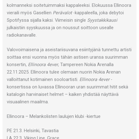
kolmanneksi soitetuimmaksi kappaleeksi. Elokuussa Ellinoora
vieraili myös Gasellien
Perävalot
-kappaleella, joka debytoi
Spotifyssa sijalla kaksi. Viimeisin single
Syystakkikausi
julkaistiin syyskuussa ja on noussut soittoon usealle
radiokanavalle.
Valovoimaisena ja aseistariisuvana esiintyjänä tunnettu artisti
soittaa ensi vuonna myös tähän astisen uransa suurimman
konsertin,
Ellinoora 4ever
, Tampereen Nokia Arenalla
22.11.2025. Ellinoora tulee olemaan nuorin Nokia Arenan
valloittanut kotimainen sooloartisti.
Ellinoora 4ever
-
konsertissa on luvassa Ellinooran uran suurimmat hitit sekä
katalogin harvinaiset helmet – kaiken yhdistää näyttävä
visuaalinen maailma.
Ellinoora – Melankolisten laulujen klubi -kiertue
PE 21.3. Helsinki, Tavastia
LA 22.3. Viking Line, Grace