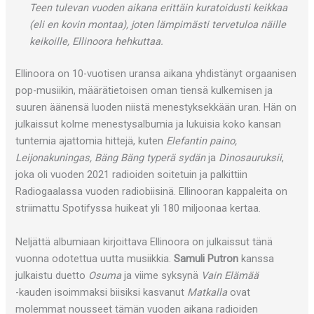
Teen tulevan vuoden aikana erittäin kuratoidusti keikkaa
(eli en kovin montaa), joten lämpimästi tervetuloa näille
keikoille, Ellinoora hehkuttaa.
Ellinoora on 10-vuotisen uransa aikana yhdistänyt orgaanisen
pop-musiikin, määrätietoisen oman tiensä kulkemisen ja
suuren äänensä luoden niistä menestyksekkään uran. Hän on
julkaissut kolme menestysalbumia ja lukuisia koko kansan
tuntemia ajattomia hittejä, kuten
Elefantin paino,
Leijonakuningas, Bäng Bäng typerä sydän
ja
Dinosauruksii
,
joka oli vuoden 2021 radioiden soitetuin ja palkittiin
Radiogaalassa vuoden radiobiisinä. Ellinooran kappaleita on
striimattu Spotifyssa huikeat yli 180 miljoonaa kertaa.
Neljättä albumiaan kirjoittava Ellinoora on julkaissut tänä
vuonna odotettua uutta musiikkia.
Samuli Putron
kanssa
julkaistu duetto
Osuma
ja viime syksynä
Vain Elämää
-kauden isoimmaksi biisiksi kasvanut
Matkalla
ovat
molemmat nousseet tämän vuoden aikana radioiden