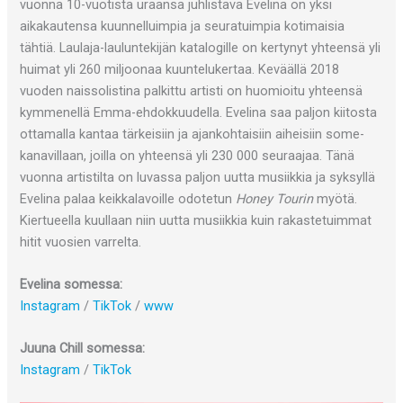
vuonna 10-vuotista uraansa juhlistava Evelina on yksi
aikakautensa kuunnelluimpia ja seuratuimpia kotimaisia
tähtiä. Laulaja-lauluntekijän katalogille on kertynyt yhteensä yli
huimat yli 260 miljoonaa kuuntelukertaa. Keväällä 2018
vuoden naissolistina palkittu artisti on huomioitu yhteensä
kymmenellä Emma-ehdokkuudella. Evelina saa paljon kiitosta
ottamalla kantaa tärkeisiin ja ajankohtaisiin aiheisiin some-
kanavillaan, joilla on yhteensä yli 230 000 seuraajaa. Tänä
vuonna artistilta on luvassa paljon uutta musiikkia ja syksyllä
Evelina palaa keikkalavoille odotetun
Honey Tourin
myötä.
Kiertueella kuullaan niin uutta musiikkia kuin rakastetuimmat
hitit vuosien varrelta.
Evelina somessa:
Instagram
/
TikTok
/
www
Juuna Chill somessa:
Instagram
/
TikTok