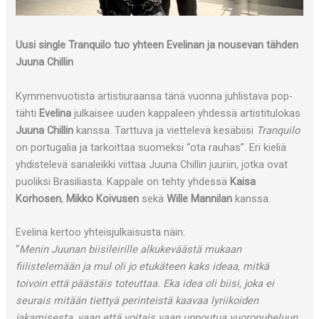
Uusi single Tranquilo tuo yhteen Evelinan ja nousevan tähden
Juuna Chillin
Kymmenvuotista artistiuraansa tänä vuonna juhlistava pop-
tähti
Evelina
julkaisee uuden kappaleen yhdessä artistitulokas
Juuna Chillin
kanssa. Tarttuva ja viettelevä kesäbiisi
Tranquilo
on portugalia ja tarkoittaa suomeksi “ota rauhas”. Eri kieliä
yhdistelevä sanaleikki viittaa Juuna Chillin juuriin, jotka ovat
puoliksi Brasiliasta. Kappale on tehty yhdessä
Kaisa
Korhosen
,
Mikko Koivusen
sekä
Wille Mannilan
kanssa.
Evelina kertoo yhteisjulkaisusta näin:
“
Menin Juunan biisileirille alkukeväästä mukaan
fiilistelemään ja mul oli jo etukäteen kaks ideaa, mitkä
toivoin että päästäis toteuttaa. Eka idea oli biisi, joka ei
seurais mitään tiettyä perinteistä kaavaa lyriikoiden
jakamisesta, vaan että voitais vaan uppoutua vuoropuheluun