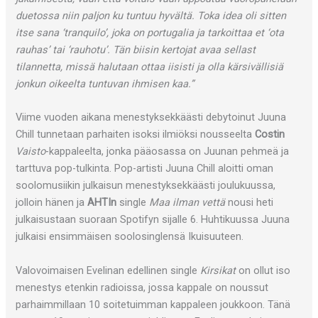
duetossa niin paljon ku tuntuu hyvältä. Toka idea oli sitten
itse sana ‘tranquilo’, joka on portugalia ja tarkoittaa et ‘ota
rauhas’ tai ‘rauhotu’. Tän biisin kertojat avaa sellast
tilannetta, missä halutaan ottaa iisisti ja olla kärsivällisiä
jonkun oikeelta tuntuvan ihmisen kaa.”
Viime vuoden aikana menestyksekkäästi debytoinut Juuna
Chill tunnetaan parhaiten isoksi ilmiöksi nousseelta
Costin
Vaisto
-kappaleelta, jonka pääosassa on Juunan pehmeä ja
tarttuva pop-tulkinta. Pop-artisti Juuna Chill aloitti oman
soolomusiikin julkaisun menestyksekkäästi joulukuussa,
jolloin hänen ja
AHTIn
single
Maa ilman vettä
nousi heti
julkaisustaan suoraan Spotifyn sijalle 6. Huhtikuussa Juuna
julkaisi ensimmäisen soolosinglensä Ikuisuuteen.
Valovoimaisen Evelinan edellinen single
Kirsikat
on ollut iso
menestys etenkin radioissa, jossa kappale on noussut
parhaimmillaan 10 soitetuimman kappaleen joukkoon. Tänä