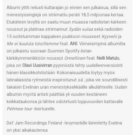
Albumi ylitti reilusti kultarajan jo ennen sen julkaisua, sillä sen
menestyssinglejä on striimattu peräti 18,5 miljoonaa kertaa.
Etukäteen levyltä on saatu muun muassa radiolistan kärkeen
noussut ja platinaa striimannut
Sydän sulaa
sekä radioiden
15 soitetuimman kappaleen joukkoon nousseet
Kyynelii
ja
Me ei kuuluta toisillemme
feat.
ANI
. Viimeisimpinä albumilta
on julkaistu suoraan Suomen Spotify-listan
kärkikymmenikköön noussut
Onnellinen
feat.
Nelli Matul
a,
joka on
Olavi Uusivirran
pyynnöstä tehty uudelleenversiointi
hänen klassikkohitistään. Kokonaisuudelta löytyy myös
latinalaisista rytmeistä inspiroitunut
sä
, joka vie soundillisesti
takaisin Evelinan uran menestyksekkäälle alkulähteelle. Uuden
albumin myötä artisti päättää yli vuoden kestäneen
keikkataukonsa ja lähtee odotetusti loppuvuoden kattavalle
Pehmee tour
-kiertueelle.
Def Jam Recordings Finland -levymerkille kiinnitetty Evelina
on yksi aikakautensa