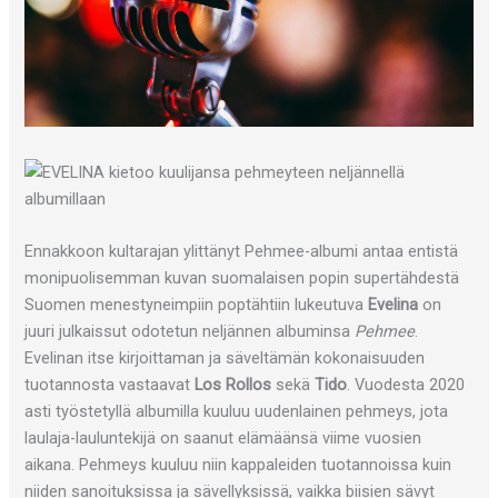
Ennakkoon kultarajan ylittänyt Pehmee-albumi antaa entistä
monipuolisemman kuvan suomalaisen popin supertähdestä
Suomen menestyneimpiin poptähtiin lukeutuva
Evelina
on
juuri julkaissut odotetun neljännen albuminsa
Pehmee
.
Evelinan itse kirjoittaman ja säveltämän kokonaisuuden
tuotannosta vastaavat
Los Rollos
sekä
Tido
. Vuodesta 2020
asti työstetyllä albumilla kuuluu uudenlainen pehmeys, jota
laulaja-lauluntekijä on saanut elämäänsä viime vuosien
aikana. Pehmeys kuuluu niin kappaleiden tuotannoissa kuin
niiden sanoituksissa ja sävellyksissä, vaikka biisien sävyt