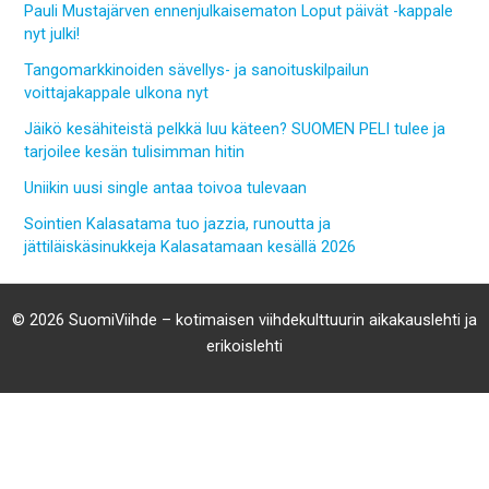
Pauli Mustajärven ennenjulkaisematon Loput päivät -kappale
nyt julki!
Tangomarkkinoiden sävellys- ja sanoituskilpailun
voittajakappale ulkona nyt
Jäikö kesähiteistä pelkkä luu käteen? SUOMEN PELI tulee ja
tarjoilee kesän tulisimman hitin
Uniikin uusi single antaa toivoa tulevaan
Sointien Kalasatama tuo jazzia, runoutta ja
jättiläiskäsinukkeja Kalasatamaan kesällä 2026
© 2026 SuomiViihde – kotimaisen viihdekulttuurin aikakauslehti ja
erikoislehti