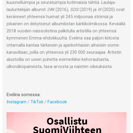
kuunnelluimpia ja seuratuimpia kotimaisia tähtiä. Laulaja-
lauluntekijän albumit
24K
(2016),
SOS
(2019) ja
III
(2020) ovat
keränneet yhteensä huimat yli 245 miljoonaa striimiä ja
jokainen on debytoinut albumilistan kärkikolmikossa. Keväällä
2018 vuoden naissolistina palkitulla artistilla on yhteensä
kymmenen Emma-ehdokkuutta. Evelina saa paljon kiitosta
ottamalla kantaa tärkeisiin ja ajankohtaisiin aiheisiin some-
kanavillaan, joilla on yhteensä yli 230 000 seuraajaa. Artistin
alustoilla on usein puhetta esimerkiksi kehorauhasta,
ulkonäköpaineista, tasa-arvosta ja naisten oikeuksista.
Evelina somessa:
Instagram
/
TikTok
/
Facebook