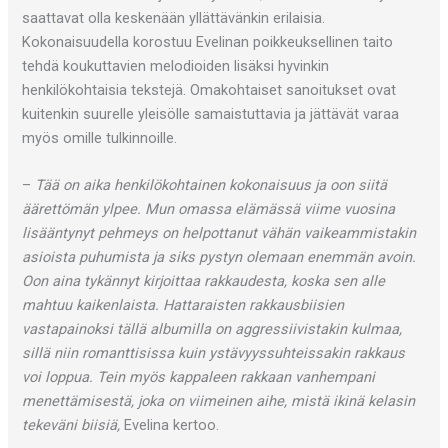
saattavat olla keskenään yllättävänkin erilaisia.
Kokonaisuudella korostuu Evelinan poikkeuksellinen taito
tehdä koukuttavien melodioiden lisäksi hyvinkin
henkilökohtaisia tekstejä. Omakohtaiset sanoitukset ovat
kuitenkin suurelle yleisölle samaistuttavia ja jättävät varaa
myös omille tulkinnoille.
–
Tää on aika henkilökohtainen kokonaisuus ja oon siitä
äärettömän ylpee. Mun omassa elämässä viime vuosina
lisääntynyt pehmeys on helpottanut vähän vaikeammistakin
asioista puhumista ja siks pystyn olemaan enemmän avoin.
Oon aina tykännyt kirjoittaa rakkaudesta, koska sen alle
mahtuu kaikenlaista. Hattaraisten rakkausbiisien
vastapainoksi tällä albumilla on aggressiivistakin kulmaa,
sillä niin romanttisissa kuin ystävyyssuhteissakin rakkaus
voi loppua. Tein myös kappaleen rakkaan vanhempani
menettämisestä, joka on viimeinen aihe, mistä ikinä kelasin
tekeväni biisiä,
Evelina kertoo.