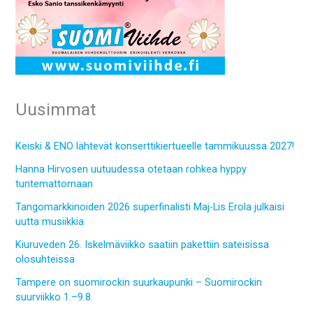
Uusimmat
Keiski & ENO lähtevät konserttikiertueelle tammikuussa 2027!
Hanna Hirvosen uutuudessa otetaan rohkea hyppy
tuntemattomaan
Tangomarkkinoiden 2026 superfinalisti Maj-Lis Erola julkaisi
uutta musiikkia
Kiuruveden 26. Iskelmäviikko saatiin pakettiin sateisissa
olosuhteissa
Tampere on suomirockin suurkaupunki – Suomirockin
suurviikko 1.–9.8.