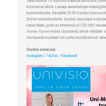
Tänä vuonna 10-vuotista uraansa juhlistava Evel
kotimaisia tähtiä. Laulaja-lauluntekijän katalogil
kuuntelukertaa. Keväällä 2018 Vuoden naissolist
Emma-ehdokkuudella. Evelina saa paljon kiitosta o
kanavillaan, joilla on yhteensä yli 230 000 seura
Honey Tourin
myötä. Uudistettu show nähdään sei
Kiertueella kuullaan niin uutta musiikkia kuin rak
Evelina somessa:
Instagram
/
TikTok
/
Facebook