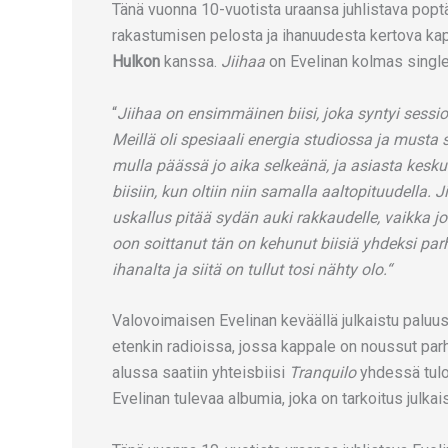
Tänä vuonna 10-vuotista uraansa juhlistava popt
rakastumisen pelosta ja ihanuudesta kertova ka
Hulkon
kanssa.
Jiihaa
on Evelinan kolmas singlej
“
Jiihaa on ensimmäinen biisi, joka syntyi sessi
Meillä oli spesiaali energia studiossa ja musta se
mulla päässä jo aika selkeänä, ja asiasta keskus
biisiin, kun oltiin niin samalla aaltopituudella. 
uskallus pitää sydän auki rakkaudelle, vaikka jo
oon soittanut tän on kehunut biisiä yhdeksi parh
ihanalta ja siitä on tullut tosi nähty olo.“
Valovoimaisen Evelinan keväällä julkaistu paluus
etenkin radioissa, jossa kappale on noussut pa
alussa saatiin yhteisbiisi
Tranquilo
yhdessä tulo
Evelinan tulevaa albumia, joka on tarkoitus julkai