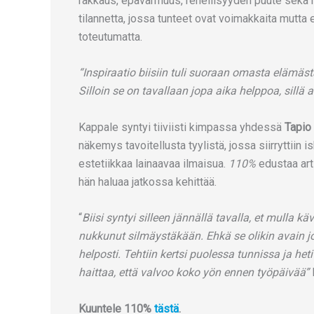
rakkaus, epävarmuus, rehellisyyden puute sekä ri
tilannetta, jossa tunteet ovat voimakkaita mutta e
toteutumatta.
“Inspiraatio biisiin tuli suoraan omasta elämästä
Silloin se on tavallaan jopa aika helppoa, sillä ai
Kappale syntyi tiiviisti kimpassa yhdessä
Tapio 
näkemys tavoitellusta tyylistä, jossa siirryttiin
estetiikkaa lainaavaa ilmaisua.
110%
edustaa arti
hän haluaa jatkossa kehittää.
“
Biisi syntyi silleen jännällä tavalla, et mulla k
nukkunut silmäystäkään. Ehkä se olikin avain joh
helposti. Tehtiin kertsi puolessa tunnissa ja heti
haittaa, että valvoo koko yön ennen työpäivää”
Kuuntele 110%
tästä
.