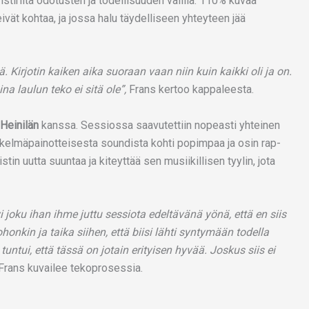
stiriita odotusten ja todellisuuden välillä. 110% kuvaa
ivät kohtaa, ja jossa halu täydelliseen yhteyteen jää
. Kirjotin kaiken aika suoraan vaan niin kuin kaikki oli ja on.
na laulun teko ei sitä ole”,
Frans kertoo kappaleesta.
Heinilän
kanssa. Sessiossa saavutettiin nopeasti yhteinen
 iskelmäpainotteisesta soundista kohti popimpaa ja osin rap-
stin uutta suuntaa ja kiteyttää sen musiikillisen tyylin, jota
ävi joku ihan ihme juttu sessiota edeltävänä yönä, että en siis
onkin ja taika siihen, että biisi lähti syntymään todella
 tuntui, että tässä on jotain erityisen hyvää. Joskus siis ei
Frans kuvailee tekoprosessia.