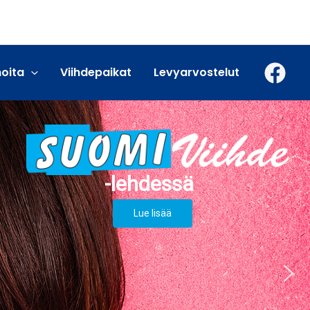
moita
Viihdepaikat
Levyarvostelut
Lue lisää