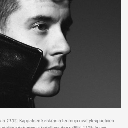
nsä
110%
. Kappaleen keskeisiä teemoja ovat yksipuolinen