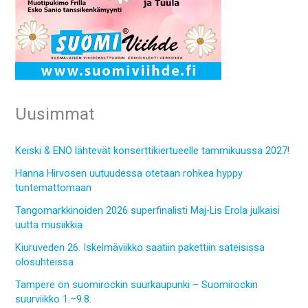
Uusimmat
Keiski & ENO lähtevät konserttikiertueelle tammikuussa 2027!
Hanna Hirvosen uutuudessa otetaan rohkea hyppy
tuntemattomaan
Tangomarkkinoiden 2026 superfinalisti Maj-Lis Erola julkaisi
uutta musiikkia
Kiuruveden 26. Iskelmäviikko saatiin pakettiin sateisissa
olosuhteissa
Tampere on suomirockin suurkaupunki – Suomirockin
suurviikko 1.–9.8.