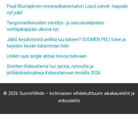
Pauli Mustajärven ennenjulkaisematon Loput päivät -kappale
nyt julki!
Tangomarkkinoiden sävellys- ja sanoituskilpailun
voittajakappale ulkona nyt
Jäikö kesähiteistä pelkkä luu käteen? SUOMEN PELI tulee ja
tarjoilee kesän tulisimman hitin
Uniikin uusi single antaa toivoa tulevaan
Sointien Kalasatama tuo jazzia, runoutta ja
jättiläiskäsinukkeja Kalasatamaan kesällä 2026
© 2026 SuomiViihde – kotimaisen viihdekulttuurin aikakauslehti ja
erikoislehti