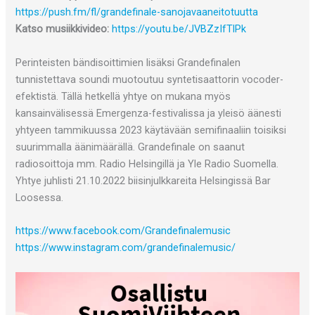
https://push.fm/fl/grandefinale-sanojavaaneitotuutta
Katso musiikkivideo:
https://youtu.be/JVBZzIfTlPk
Perinteisten bändisoittimien lisäksi Grandefinalen
tunnistettava soundi muotoutuu syntetisaattorin vocoder-
efektistä. Tällä hetkellä yhtye on mukana myös
kansainvälisessä Emergenza-festivalissa ja yleisö äänesti
yhtyeen tammikuussa 2023 käytävään semifinaaliin toisiksi
suurimmalla äänimäärällä. Grandefinale on saanut
radiosoittoja mm. Radio Helsingillä ja Yle Radio Suomella.
Yhtye juhlisti 21.10.2022 biisinjulkkareita Helsingissä Bar
Loosessa.
https://www.facebook.com/Grandefinalemusic
https://www.instagram.com/grandefinalemusic/