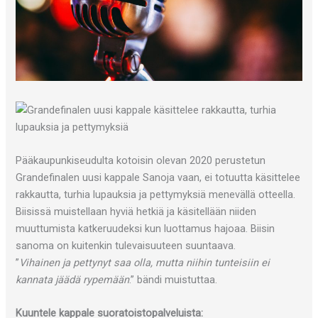
Pääkaupunkiseudulta kotoisin olevan 2020 perustetun
Grandefinalen uusi kappale Sanoja vaan, ei totuutta käsittelee
rakkautta, turhia lupauksia ja pettymyksiä menevällä otteella.
Biisissä muistellaan hyviä hetkiä ja käsitellään niiden
muuttumista katkeruudeksi kun luottamus hajoaa. Biisin
sanoma on kuitenkin tulevaisuuteen suuntaava.
”
Vihainen ja pettynyt saa olla, mutta niihin tunteisiin ei
kannata jäädä rypemään
.” bändi muistuttaa.
Kuuntele kappale suoratoistopalveluista: