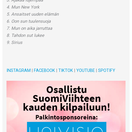
4. Mun New York
5. Ansaitset uuden elämän
6. Oon sun tuulensuoja
7. Mun on aika jarruttaa
8. Tahdon sut lukee
9. Sirius
INSTAGRAM
|
FACEBOOK
|
TIKTOK
|
YOUTUBE
|
SPOTIFY