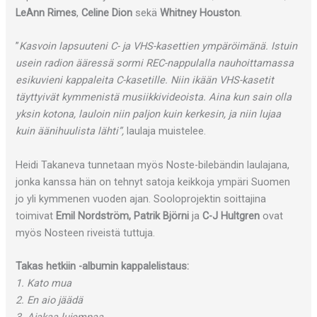
LeAnn Rimes
,
Celine Dion
sekä
Whitney Houston
.
”
Kasvoin lapsuuteni C- ja VHS-kasettien ympäröimänä. Istuin
usein radion ääressä sormi REC-nappulalla nauhoittamassa
esikuvieni kappaleita C-kasetille. Niin ikään VHS-kasetit
täyttyivät kymmenistä musiikkivideoista. Aina kun sain olla
yksin kotona, lauloin niin paljon kuin kerkesin, ja niin lujaa
kuin äänihuulista lähti”,
laulaja muistelee.
Heidi Takaneva tunnetaan myös Noste-bilebändin laulajana,
jonka kanssa hän on tehnyt satoja keikkoja ympäri Suomen
jo yli kymmenen vuoden ajan. Sooloprojektin soittajina
toimivat
Emil Nordström, Patrik Björni
ja
C-J Hultgren
ovat
myös Nosteen riveistä tuttuja.
Takas hetkiin -albumin kappalelistaus:
1. Kato mua
2. En aio jäädä
3. Ajakaa lujempaa