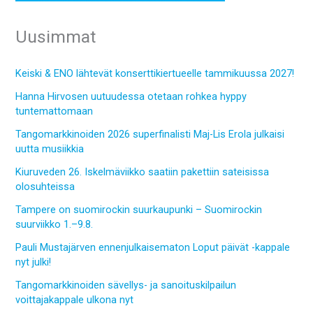
Uusimmat
Keiski & ENO lähtevät konserttikiertueelle tammikuussa 2027!
Hanna Hirvosen uutuudessa otetaan rohkea hyppy
tuntemattomaan
Tangomarkkinoiden 2026 superfinalisti Maj-Lis Erola julkaisi
uutta musiikkia
Kiuruveden 26. Iskelmäviikko saatiin pakettiin sateisissa
olosuhteissa
Tampere on suomirockin suurkaupunki – Suomirockin
suurviikko 1.–9.8.
Pauli Mustajärven ennenjulkaisematon Loput päivät -kappale
nyt julki!
Tangomarkkinoiden sävellys- ja sanoituskilpailun
voittajakappale ulkona nyt