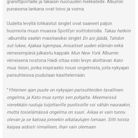
graniittiportaille ja takaisin nuoruuden hiekkateille. Albumin
punaisena lankana ovat toivo ja voima.
Uudelta levyltä lohkaistut singlet ovat saaneet paljon
huomiota muun muassa Spotifyn soittolistoilla.
Takas hetkiin
-albumilta saatiin maistiaisiksi singlet
En aio jäädä, Tahdon
sut lukee, Ajakaa lujempaa, Ansaitset uuden elämän
sekä
viimeisimpänä julkaistu kappale
Mun New York
. Albumin
viimeisenä nostona Haidi ottaa esiin levyn aloittavan
Kato
mua
-biisin, jonka inspiraatio nousi ongelmista, joita nykyajan
parisuhteissa joudutaan käsittelemään.
”
Yhteinen ajan puute on nykyajan parisuhteiden tavallinen
ongelma, ja Kato mua syntyi sen pohjalta. Meemeissä
vierekkäin ruutuja tuijottaville puolisoille voi vähän nauraakin,
mutta tosielämässä ongelma on suuri. Aikaa ei vain tunnu
olevan ja se katoaa jonnekin aikataulujen lomaan. Silti toista
kaipaa aidosti rinnalleen, ihan vain olemaan.