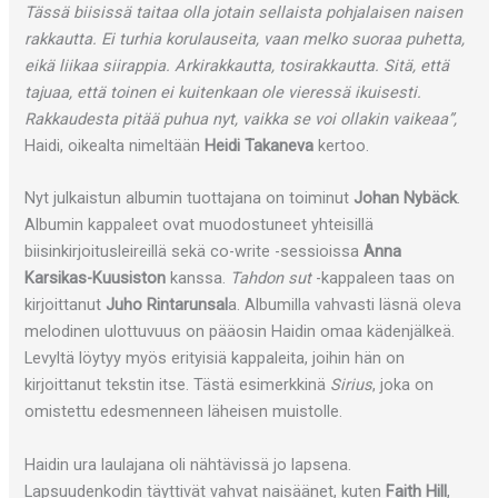
Tässä biisissä taitaa olla jotain sellaista pohjalaisen naisen
rakkautta. Ei turhia korulauseita, vaan melko suoraa puhetta,
eikä liikaa siirappia. Arkirakkautta, tosirakkautta. Sitä, että
tajuaa, että toinen ei kuitenkaan ole vieressä ikuisesti.
Rakkaudesta pitää puhua nyt, vaikka se voi ollakin vaikeaa”,
Haidi, oikealta nimeltään
Heidi Takaneva
kertoo.
Nyt julkaistun albumin tuottajana on toiminut
Johan Nybäck
.
Albumin kappaleet ovat muodostuneet yhteisillä
biisinkirjoitusleireillä sekä co-write -sessioissa
Anna
Karsikas-Kuusiston
kanssa.
Tahdon sut
-kappaleen taas on
kirjoittanut
Juho Rintarunsal
a. Albumilla vahvasti läsnä oleva
melodinen ulottuvuus on pääosin Haidin omaa kädenjälkeä.
Levyltä löytyy myös erityisiä kappaleita, joihin hän on
kirjoittanut tekstin itse. Tästä esimerkkinä
Sirius
, joka on
omistettu edesmenneen läheisen muistolle.
Haidin ura laulajana oli nähtävissä jo lapsena.
Lapsuudenkodin täyttivät vahvat naisäänet, kuten
Faith Hill
,