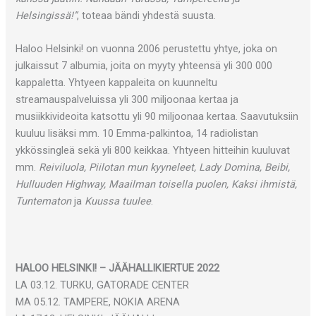
Helsingissä!”
, toteaa bändi yhdestä suusta.
Haloo Helsinki! on vuonna 2006 perustettu yhtye, joka on
julkaissut 7 albumia, joita on myyty yhteensä yli 300 000
kappaletta. Yhtyeen kappaleita on kuunneltu
streamauspalveluissa yli 300 miljoonaa kertaa ja
musiikkivideoita katsottu yli 90 miljoonaa kertaa. Saavutuksiin
kuuluu lisäksi mm. 10 Emma-palkintoa, 14 radiolistan
ykkössingleä sekä yli 800 keikkaa. Yhtyeen hitteihin kuuluvat
mm.
Reiviluola, Piilotan mun kyyneleet, Lady Domina, Beibi,
Hulluuden Highway, Maailman toisella puolen, Kaksi ihmistä,
Tuntematon
ja
Kuussa tuulee
.
HALOO HELSINKI! – JÄÄHALLIKIERTUE 2022
LA 03.12. TURKU, GATORADE CENTER
MA 05.12. TAMPERE, NOKIA ARENA