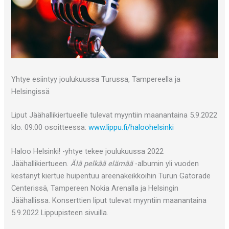
Yhtye esiintyy joulukuussa Turussa, Tampereella ja
Helsingissä
Liput Jäähallikiertueelle tulevat myyntiin maanantaina 5.9.2022
klo. 09:00 osoitteessa:
www.lippu.fi/haloohelsinki
Haloo Helsinki! -yhtye tekee joulukuussa 2022
Jäähallikiertueen.
Älä pelkää elämää
-albumin yli vuoden
kestänyt kiertue huipentuu areenakeikkoihin Turun Gatorade
Centerissä, Tampereen Nokia Arenalla ja Helsingin
Jäähallissa. Konserttien liput tulevat myyntiin maanantaina
5.9.2022 Lippupisteen sivuilla.