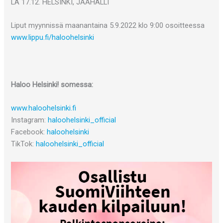
LA 17.12. HELSINKI, JÄÄHALLI
Liput myynnissä maanantaina 5.9.2022 klo 9:00 osoitteessa
www.lippu.fi/haloohelsinki
Haloo Helsinki! somessa:
www.haloohelsinki.fi
Instagram:
haloohelsinki_official
Facebook:
haloohelsinki
TikTok:
haloohelsinki_official