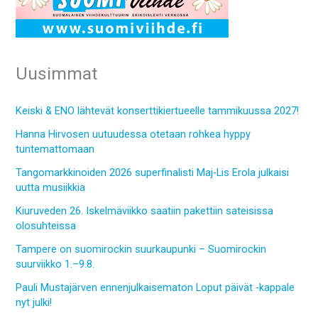
Uusimmat
Keiski & ENO lähtevät konserttikiertueelle tammikuussa 2027!
Hanna Hirvosen uutuudessa otetaan rohkea hyppy
tuntemattomaan
Tangomarkkinoiden 2026 superfinalisti Maj-Lis Erola julkaisi
uutta musiikkia
Kiuruveden 26. Iskelmäviikko saatiin pakettiin sateisissa
olosuhteissa
Tampere on suomirockin suurkaupunki – Suomirockin
suurviikko 1.–9.8.
Pauli Mustajärven ennenjulkaisematon Loput päivät -kappale
nyt julki!