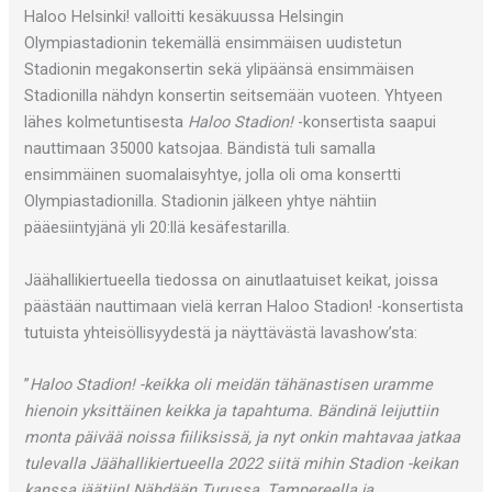
Haloo Helsinki! valloitti kesäkuussa Helsingin
Olympiastadionin tekemällä ensimmäisen uudistetun
Stadionin megakonsertin sekä ylipäänsä ensimmäisen
Stadionilla nähdyn konsertin seitsemään vuoteen. Yhtyeen
lähes kolmetuntisesta
Haloo Stadion!
-konsertista saapui
nauttimaan 35000 katsojaa. Bändistä tuli samalla
ensimmäinen suomalaisyhtye, jolla oli oma konsertti
Olympiastadionilla. Stadionin jälkeen yhtye nähtiin
pääesiintyjänä yli 20:llä kesäfestarilla.
Jäähallikiertueella tiedossa on ainutlaatuiset keikat, joissa
päästään nauttimaan vielä kerran Haloo Stadion! -konsertista
tutuista yhteisöllisyydestä ja näyttävästä lavashow’sta:
”
Haloo Stadion! -keikka oli meidän tähänastisen uramme
hienoin yksittäinen keikka ja tapahtuma. Bändinä leijuttiin
monta päivää noissa fiiliksissä, ja nyt onkin mahtavaa jatkaa
tulevalla Jäähallikiertueella 2022 siitä mihin Stadion -keikan
kanssa jäätiin! Nähdään Turussa, Tampereella ja