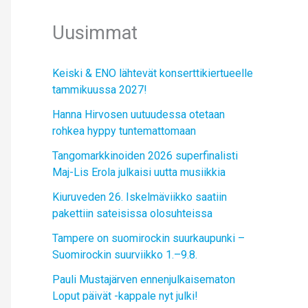
Uusimmat
Keiski & ENO lähtevät konserttikiertueelle
tammikuussa 2027!
Hanna Hirvosen uutuudessa otetaan
rohkea hyppy tuntemattomaan
Tangomarkkinoiden 2026 superfinalisti
Maj-Lis Erola julkaisi uutta musiikkia
Kiuruveden 26. Iskelmäviikko saatiin
pakettiin sateisissa olosuhteissa
Tampere on suomirockin suurkaupunki –
Suomirockin suurviikko 1.–9.8.
Pauli Mustajärven ennenjulkaisematon
Loput päivät -kappale nyt julki!