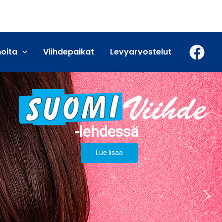
moita
Viihdepaikat
Levyarvostelut
Lue lisää