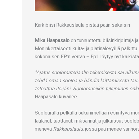
Kärkibiisi Rakkauslaulu pistää pään sekaisin
Mika Haapasalo
on tunnustettu biisinkirjoittaja j
Moninkertaisesti kulta- ja platinalevyillä palkit
kokonaisen EP:n verran – Ep1 löytyy nyt kaikista
”Ajatus soolomateriaalin tekemisestä sai alku
tehdä omaa sooloa ja bändin laittamisesta tauo
toteuttaa itseäni. Soolomusiikin tekeminen onkin
Haapasalo kuvailee.
Soolouralla pelkällä sukunimellään esiintyvä mon
laulanut, tuottanut, miksannut ja julkaissut soolo
menevä
Rakkauslaulu
, jossa pää menee vanhoist