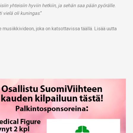
in yhteisiin hyviin hetkiin, ja sehän saa pään pyörälle.
ti vielä oli kuningas
.”
 musiikkivideon, joka on katsottavissa täällä. Lisää uutta