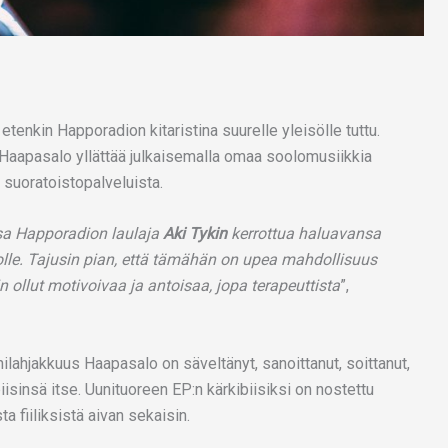
a etenkin Happoradion kitaristina suurelle yleisölle tuttu.
tu Haapasalo yllättää julkaisemalla omaa soolomusiikkia
 suoratoistopalveluista.
nsa Happoradion laulaja
Aki Tykin
kerrottua haluavansa
lle. Tajusin pian, että tämähän on upea mahdollisuus
 ollut motivoivaa ja antoisaa, jopa terapeuttista
”,
ilahjakkuus Haapasalo on säveltänyt, sanoittanut, soittanut,
biisinsä itse. Uunituoreen EP:n kärkibiisiksi on nostettu
a fiiliksistä aivan sekaisin.