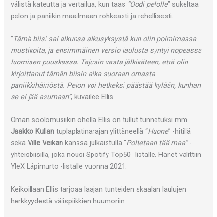
välistä kateutta ja vertailua, kun taas
“Oodi pelolle
” sukeltaa
pelon ja paniikin maailmaan rohkeasti ja rehellisesti.
”
Tämä biisi sai alkunsa alkusyksystä kun olin poimimassa
mustikoita, ja ensimmäinen versio laulusta syntyi nopeassa
luomisen puuskassa. Tajusin vasta jälkikäteen, että olin
kirjoittanut tämän biisin aika suoraan omasta
paniikkihäiriöstä. Pelon voi hetkeksi päästää kylään, kunhan
se ei jää asumaan”
, kuvailee Ellis.
Oman soolomusiikin ohella Ellis on tullut tunnetuksi mm.
Jaakko Kullan
tuplaplatinarajan ylittäneellä “
Huone
” -hitillä
sekä
Ville Veikan
kanssa julkaistulla “
Poltetaan tää maa”
-
yhteisbiisillä, joka nousi Spotify Top50 -listalle. Hänet valittiin
YleX Läpimurto -listalle vuonna 2021.
Keikoillaan Ellis tarjoaa laajan tunteiden skaalan laulujen
herkkyydestä välispiikkien huumoriin: