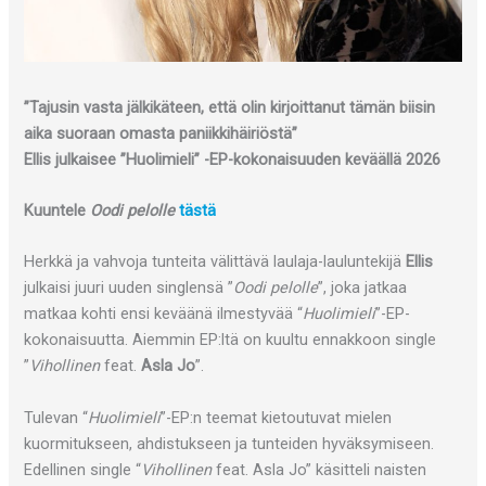
”Tajusin vasta jälkikäteen, että olin kirjoittanut tämän biisin
aika suoraan omasta paniikkihäiriöstä”
Ellis julkaisee ”Huolimieli” -EP-kokonaisuuden keväällä 2026
Kuuntele
Oodi pelolle
tästä
Herkkä ja vahvoja tunteita välittävä laulaja-lauluntekijä
Ellis
julkaisi juuri uuden singlensä ”
Oodi pelolle
”, joka jatkaa
matkaa kohti ensi keväänä ilmestyvää “
Huolimieli
”-EP-
kokonaisuutta. Aiemmin EP:ltä on kuultu ennakkoon single
”
Vihollinen
feat.
Asla Jo
”.
Tulevan “
Huolimieli
”-EP:n teemat kietoutuvat mielen
kuormitukseen, ahdistukseen ja tunteiden hyväksymiseen.
Edellinen single “
Vihollinen
feat. Asla Jo” käsitteli naisten