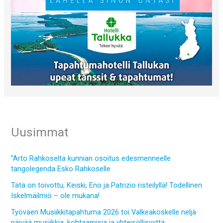
Uusimmat
”Arto Rahkoselta kunnian osoitus edesmenneelle
tangolegenda Esko Rahkoselle
Tätä on toivottu, Keiski, Eno ja Patrizio risteilyllä! Todellinen
Iskelmäilmiö – ole mukana!
Työväen Musiikkitapahtuma 2026 toi Valkeakoskelle neljä
päivää musiikkia, kohtaamisia ja yhteisöllisyyttä