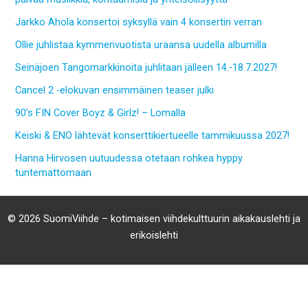
Jarkko Ahola konsertoi syksyllä vain 4 konsertin verran
Ollie juhlistaa kymmenvuotista uraansa uudella albumilla
Seinäjoen Tangomarkkinoita juhlitaan jälleen 14.-18.7.2027!
Cancel 2 -elokuvan ensimmäinen teaser julki
90’s FIN Cover Boyz & Girlz! – Lomalla
Keiski & ENO lähtevät konserttikiertueelle tammikuussa 2027!
Hanna Hirvosen uutuudessa otetaan rohkea hyppy
tuntemattomaan
© 2026 SuomiViihde – kotimaisen viihdekulttuurin aikakauslehti ja
erikoislehti