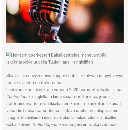
Slaavilaisin sävyin soiva kappale enteilee tulevaa debyyttilevyä
musiikkivideon saattelemana
Länsirannikon lakeuksilla vuonna 2020 perustettu Baikal lisää
Tuulen lapsi
-singlellään kierroksia moottoriinsa, jossa
polttoaineena toimivat ikiaikainen kaiho, melankolian lukuisat
variaatiot sekä horisontissa siintävä unelmien salaperäinen
ulappa. Slaavilaisen iskelmärockin lainalaisuuksia mukaillen,
Baikal kulkee
Tuulen lapsen
kanssa genren rockaavampaa