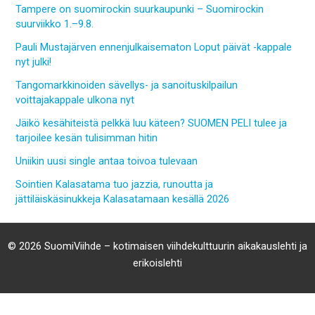
Tampere on suomirockin suurkaupunki – Suomirockin
suurviikko 1.–9.8.
Pauli Mustajärven ennenjulkaisematon Loput päivät -kappale
nyt julki!
Tangomarkkinoiden sävellys- ja sanoituskilpailun
voittajakappale ulkona nyt
Jäikö kesähiteistä pelkkä luu käteen? SUOMEN PELI tulee ja
tarjoilee kesän tulisimman hitin
Uniikin uusi single antaa toivoa tulevaan
Sointien Kalasatama tuo jazzia, runoutta ja
jättiläiskäsinukkeja Kalasatamaan kesällä 2026
© 2026 SuomiViihde – kotimaisen viihdekulttuurin aikakauslehti ja
erikoislehti