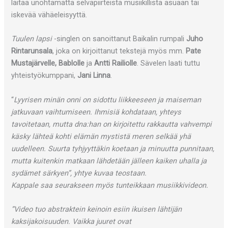
laitaa unohtamatta selväpiirteistä musiikillista asuaan tai
iskevää vähäeleisyyttä.
Tuulen lapsi
-singlen on sanoittanut Baikalin rumpali
Juho
Rintarunsala
, joka on kirjoittanut tekstejä myös mm.
Pate
Mustajärvelle, Bablolle
ja
Antti Railiolle
. Sävelen laati tuttu
yhteistyökumppani,
Jani Linna
.
“
Lyyrisen minän onni on sidottu liikkeeseen ja maiseman
jatkuvaan vaihtumiseen. Ihmisiä kohdataan, yhteys
tavoitetaan, mutta dna:han on kirjoitettu rakkautta vahvempi
käsky lähteä kohti elämän mystistä meren selkää yhä
uudelleen. Suurta tyhjyyttäkin koetaan ja minuutta punnitaan,
mutta kuitenkin matkaan lähdetään jälleen kaiken uhalla ja
sydämet särkyen”, yhtye kuvaa teostaan.
Kappale saa seurakseen myös tunteikkaan musiikkivideon.
”Video tuo abstraktein keinoin esiin ikuisen lähtijän
kaksijakoisuuden. Vaikka juuret ovat