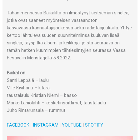
Tähän mennessä Baikalilta on ilmestynyt seitsemän singleä,
jotka ovat saaneet myönteisen vastaanoton
kasvavassa kannustajajoukossa sekä radiotaajuuksilla. Yhtye
kertoo lähitulevaisuuden suunnitelmiinsa kuuluvan lisää
singlejä, täyspitkä albumi ja keikkoja, joista seuraava on
tämän hetken kuumimpien tähtiesiintyjien seurassa Vaasa
Festivalin Meristagella 5.8.2022.
Baikal on:
Sami Leppälä – laulu
Ville Kiviharju – kitara,
taustalaulu Kristian Niemi – basso
Marko Lapiolahti – kosketinsoittimet, taustalaulu
Juho Rintarunsala – rummut
FACEBOOK
|
INSTAGRAM
|
YOUTUBE
|
SPOTIFY