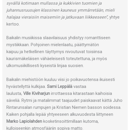
syvällä kotimaan mullassa ja kukkivien tuomien ja
juhannusruusujen klassinen kauneus ymmärretään, mieli
halajaa vieraisiin maisemiin ja jatkuvaan liikkeeseen”
, yhtye
kertoo.
Baikalin musiikissa slaavilaisuus yhdistyy romanttiseen
mystiikkaan. Pohjoinen mielenlaatu, päättymätön
kaipuu ja hetkellinen täyttymys nivoutuvat toisiinsa
kaurismäkeläisen vähäeleisesti toteutettuna, ja myös
ulkomusiikillisesti kyseistä linjaa suosien.
Baikalin miehistöön kuuluu viisi jo poikavuotensa ikuisesti
hyvästellyttä kulkijaa.
Sami Leppälä
vastaa
laulusta,
Ville Kiviharjun
irrottaessa kitarastaan kaihoisia
säveliä. Rytmi ja matalimmat taajuudet paiskaavat kättä Juho
Rintarunsalan rumpujen ja Kristian Niemen basson soidessa.
Kaiken pohjalla lepää yhtyeeseen alkuvuodesta liittyneen
Marko Lapiolahden
kosketinsoittimillaan kutoma,
kulloiseenkin atmosfääriin sopiva matto.