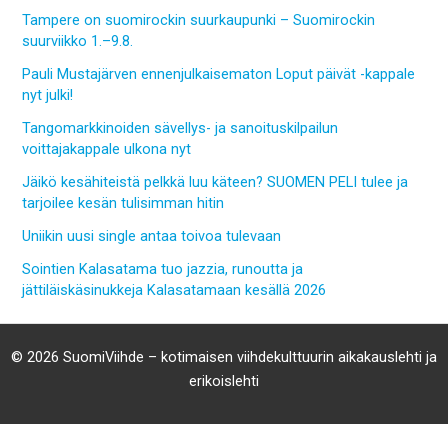
Tampere on suomirockin suurkaupunki – Suomirockin
suurviikko 1.–9.8.
Pauli Mustajärven ennenjulkaisematon Loput päivät -kappale
nyt julki!
Tangomarkkinoiden sävellys- ja sanoituskilpailun
voittajakappale ulkona nyt
Jäikö kesähiteistä pelkkä luu käteen? SUOMEN PELI tulee ja
tarjoilee kesän tulisimman hitin
Uniikin uusi single antaa toivoa tulevaan
Sointien Kalasatama tuo jazzia, runoutta ja
jättiläiskäsinukkeja Kalasatamaan kesällä 2026
© 2026 SuomiViihde – kotimaisen viihdekulttuurin aikakauslehti ja
erikoislehti