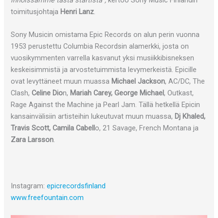
innoissamme tästä startista”,
kertoo Sony Music Finlandin
toimitusjohtaja
Henri Lanz
.
Sony Musicin omistama Epic Records on alun perin vuonna
1953 perustettu Columbia Recordsin alamerkki, josta on
vuosikymmenten varrella kasvanut yksi musiikkibisneksen
keskeisimmistä ja arvostetuimmista levymerkeistä. Epicille
ovat levyttäneet muun muassa
Michael Jackson
, AC/DC, The
Clash,
Celine Dio
n,
Mariah Carey, George Michael
, Outkast,
Rage Against the Machine ja Pearl Jam. Tällä hetkellä Epicin
kansainvälisiin artisteihin lukeutuvat muun muassa,
Dj Khaled,
Travis Scott, Camila Cabell
o, 21 Savage, French Montana ja
Zara Larsson
.
Instagram:
epicrecordsfinland
www.freefountain.com