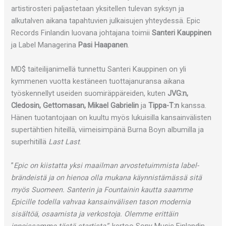
artistirosteri paljastetaan yksitellen tulevan syksyn ja
alkutalven aikana tapahtuvien julkaisujen yhteydessä. Epic
Records Finlandin luovana johtajana toimii
Santeri Kauppinen
ja Label Managerina
Pasi Haapanen
.
MD$ taiteilijanimellä tunnettu Santeri Kauppinen on yli
kymmenen vuotta kestäneen tuottajanuransa aikana
työskennellyt useiden suomiräppäreiden, kuten
JVG:n,
Cledosin, Gettomasan, Mikael Gabrielin
ja
Tippa-T:n
kanssa.
Hänen tuotantojaan on kuultu myös lukuisilla kansainvälisten
supertähtien hiteillä, viimeisimpänä Burna Boyn albumilla ja
superhitillä
Last Last
.
”
Epic on kiistatta yksi maailman arvostetuimmista label-
brändeistä ja on hienoa olla mukana käynnistämässä sitä
myös Suomeen. Santerin ja Fountainin kautta saamme
Epicille todella vahvaa kansainvälisen tason modernia
sisältöä, osaamista ja verkostoja. Olemme erittäin