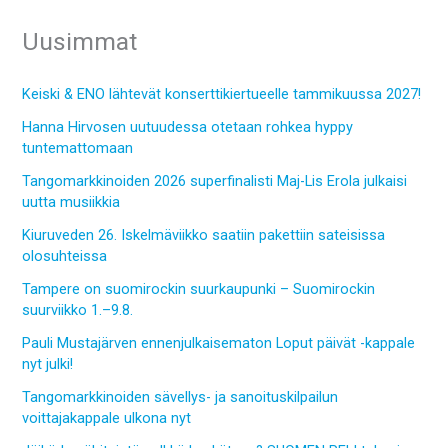
Uusimmat
Keiski & ENO lähtevät konserttikiertueelle tammikuussa 2027!
Hanna Hirvosen uutuudessa otetaan rohkea hyppy
tuntemattomaan
Tangomarkkinoiden 2026 superfinalisti Maj-Lis Erola julkaisi
uutta musiikkia
Kiuruveden 26. Iskelmäviikko saatiin pakettiin sateisissa
olosuhteissa
Tampere on suomirockin suurkaupunki – Suomirockin
suurviikko 1.–9.8.
Pauli Mustajärven ennenjulkaisematon Loput päivät -kappale
nyt julki!
Tangomarkkinoiden sävellys- ja sanoituskilpailun
voittajakappale ulkona nyt