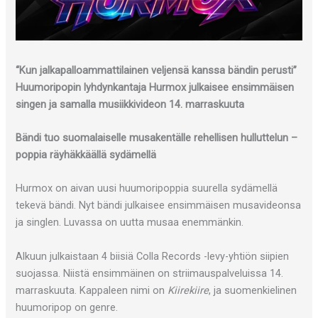
“Kun jalkapalloammattilainen veljensä kanssa bändin perusti”
Huumoripopin lyhdynkantaja Hurmox julkaisee ensimmäisen
singen ja samalla musiikkivideon 14. marraskuuta
Bändi tuo suomalaiselle musakentälle rehellisen hulluttelun –
poppia räyhäkkäällä sydämellä
Hurmox on aivan uusi huumoripoppia suurella sydämellä
tekevä bändi. Nyt bändi julkaisee ensimmäisen musavideonsa
ja singlen. Luvassa on uutta musaa enemmänkin.
Alkuun julkaistaan 4 biisiä Colla Records -levy-yhtiön siipien
suojassa. Niistä ensimmäinen on striimauspalveluissa 14.
marraskuuta. Kappaleen nimi on
Kiirekiire
, ja suomenkielinen
huumoripop on genre.