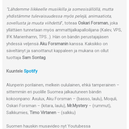
”Lähdemme liikkeelle musiikilla ja somesisällöllä, mutta
yhdistämme tulevaisuudessa myös pelejä, animaatiota,
sovellusta ja muuta viihdettä
”, toteaa
Oskari Forsman
, joka
yllättäen tunnetaan myös ammattijalkapalloilijana (Kalev, VPS,
IFK Marienhamn, TPS…). Hän on bändin perustajajäsen
yhdessä veljensä
Aku Forsmanin
kanssa. Kaksikko on
säveltänyt ja sanoittanut kappaleen ja mukana on ollut
tuottaja
Sam Sontag
.
Kuuntele
Spotify
Alunperin porilainen, melkein oululainen, ehkä tamperainen –
sittemmiin eri puolille Suomea jalkautuneen bändin
kokoonpano: Axulux, Aku Forsman – (basso, laulu), Moquli,
Oskari Forsman – (kitara, laulu),
Mr.Mystery
– (rummut),
Salkkumies,
Timo Virtanen
– (salkku)
Suomen hauskin musavideo nyt Youtubessa