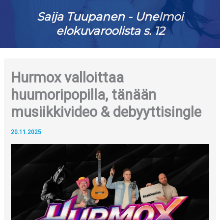
Saija Tuupanen - Unelmoi
elokuvaroolista s. 12
Hurmox valloittaa
huumoripopilla, tänään
musiikkivideo & debyyttisingle
20.11.2025