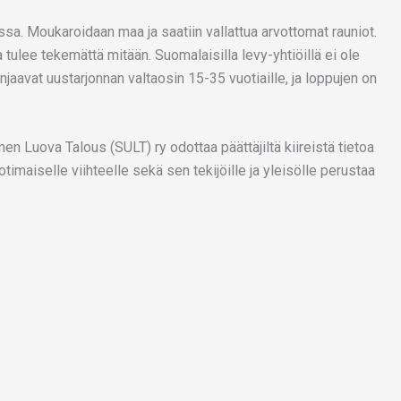
sa. Moukaroidaan maa ja saatiin vallattua arvottomat rauniot.
a tulee tekemättä mitään. Suomalaisilla levy-yhtiöillä ei ole
injaavat uustarjonnan valtaosin 15-35 vuotiaille, ja loppujen on
n Luova Talous (SULT) ry odottaa päättäjiltä kiireistä tietoa
imaiselle viihteelle sekä sen tekijöille ja yleisölle perustaa