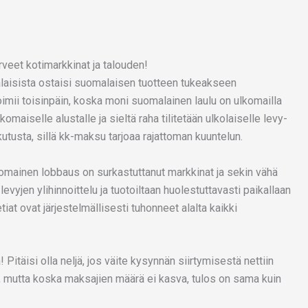
erveet kotimarkkinat ja talouden!
laisista ostaisi suomalaisen tuotteen tukeakseen
imii toisinpäin, koska moni suomalainen laulu on ulkomailla
omaiselle alustalle ja sieltä raha tilitetään ulkolaiselle levy-
kutusta, sillä kk-maksu tarjoaa rajattoman kuuntelun.
mainen lobbaus on surkastuttanut markkinat ja sekin vähä
evyjen ylihinnoittelu ja tuotoiltaan huolestuttavasti paikallaan
iat ovat järjestelmällisesti tuhonneet alalta kaikki
Pitäisi olla neljä, jos väite kysynnän siirtymisestä nettiin
ä, mutta koska maksajien määrä ei kasva, tulos on sama kuin