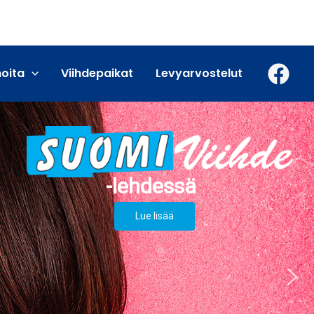
moita
Viihdepaikat
Levyarvostelut
Lue lisää