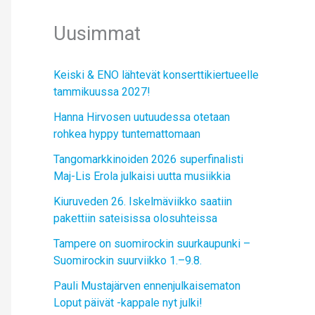
Uusimmat
Keiski & ENO lähtevät konserttikiertueelle
tammikuussa 2027!
Hanna Hirvosen uutuudessa otetaan
rohkea hyppy tuntemattomaan
Tangomarkkinoiden 2026 superfinalisti
Maj-Lis Erola julkaisi uutta musiikkia
Kiuruveden 26. Iskelmäviikko saatiin
pakettiin sateisissa olosuhteissa
Tampere on suomirockin suurkaupunki –
Suomirockin suurviikko 1.–9.8.
Pauli Mustajärven ennenjulkaisematon
Loput päivät -kappale nyt julki!