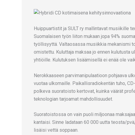
Huippuartistit ja SULT ry mallintavat musiikille t
Suomalaisen työn liiton mukaan jopa 94% suoma
työllisyyttä. Valtaosassa musiikkia mekanismi to
omistettu. Kuluttaja maksaa jo ennen kulutusta ulk
yhtiöille. Kulutuksen lisäämisellä ei enää ole vai
Nerokkaaseen parvimanipulaatioon pohjaava ulko
vuotaa ulkomaille. Paikallisradiokentän tuho, CD-l
polkeva suoratoisto kertovat, kuinka väärät profet
teknologian tarjoamat mahdollisuudet.
Suoratoistossa on vain puoli miljoonaa maksajaa! 
kantaisi. Sinne ladataan 60 000 uutta teosta/pv
lisäisi vettä soppaan.