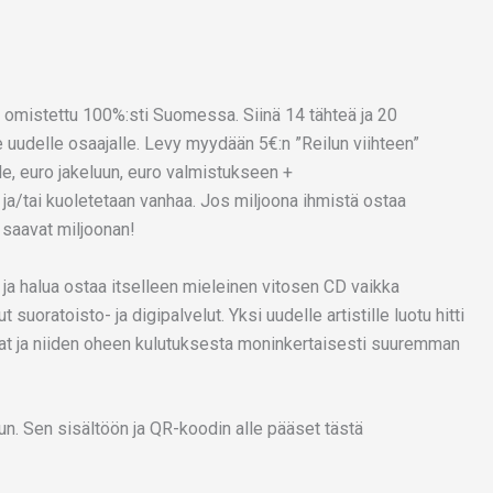
a omistettu 100%:sti Suomessa. Siinä 14 tähteä ja 20
e uudelle osaajalle. Levy myydään 5€:n ”Reilun viihteen”
le, euro jakeluun, euro valmistukseen +
 ja/tai kuoletetaan vanhaa. Jos miljoona ihmistä ostaa
 saavat miljoonan!
 ja halua ostaa itselleen mieleinen vitosen CD vaikka
 suoratoisto- ja digipalvelut. Yksi uudelle artistille luotu hitti
nat ja niiden oheen kulutuksesta moninkertaisesti suuremman
uun. Sen sisältöön ja QR-koodin alle pääset tästä