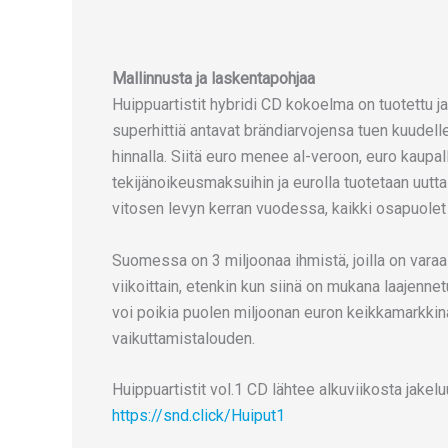
Mallinnusta ja laskentapohjaa
Huippuartistit hybridi CD kokoelma on tuotettu j
superhittiä antavat brändiarvojensa tuen kuudell
hinnalla. Siitä euro menee al-veroon, euro kaupal
tekijänoikeusmaksuihin ja eurolla tuotetaan uutta
vitosen levyn kerran vuodessa, kaikki osapuolet
Suomessa on 3 miljoonaa ihmistä, joilla on varaa
viikoittain, etenkin kun siinä on mukana laajennetut
voi poikia puolen miljoonan euron keikkamarkki
vaikuttamistalouden.
Huippuartistit vol.1 CD lähtee alkuviikosta jakel
https://snd.click/Huiput1