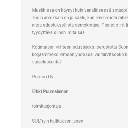
Musiikissa on käynyt kuin venäläisessä sotaopis
Tosin arvokkain on jo saatu, kun ikivihreistä raha
aitoa edustuksellista demokratiaa. Pienet piirit l
tyydyttävä siihen, mitä saa.
Kotimaisen viihteen edustajaksi perustettu Suome
korjaammeko virheen yhdessä, vai tarvitseeko kot
suojeluskunta?
Poptori Oy
Erkki Puumalainen
toimitusjohtaja
SULTry:n hallituksen jäsen