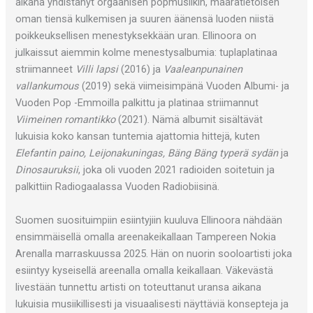
aikana yhdistänyt orgaanisen popmusiikin, määrätietoisen
oman tiensä kulkemisen ja suuren äänensä luoden niistä
poikkeuksellisen menestyksekkään uran. Ellinoora on
julkaissut aiemmin kolme menestysalbumia: tuplaplatinaa
striimanneet
Villi lapsi
(2016) ja
Vaaleanpunainen
vallankumous
(2019) sekä viimeisimpänä Vuoden Albumi- ja
Vuoden Pop -Emmoilla palkittu ja platinaa striimannut
Viimeinen romantikko
(2021). Nämä albumit sisältävät
lukuisia koko kansan tuntemia ajattomia hittejä, kuten
Elefantin paino, Leijonakuningas, Bäng Bäng typerä sydän
ja
Dinosauruksii
, joka oli vuoden 2021 radioiden soitetuin ja
palkittiin Radiogaalassa Vuoden Radiobiisinä.
Suomen suosituimpiin esiintyjiin kuuluva Ellinoora nähdään
ensimmäisellä omalla areenakeikallaan Tampereen Nokia
Arenalla marraskuussa 2025. Hän on nuorin sooloartisti joka
esiintyy kyseisellä areenalla omalla keikallaan. Väkevästä
livestään tunnettu artisti on toteuttanut uransa aikana
lukuisia musiikillisesti ja visuaalisesti näyttäviä konsepteja ja