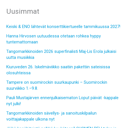
Uusimmat
Keiski & ENO lähtevät konserttikiertueelle tammikuussa 2027!
Hanna Hirvosen uutuudessa otetaan rohkea hyppy
tuntemattomaan
Tangomarkkinoiden 2026 superfinalisti Maj-Lis Erola julkaisi
uutta musiikkia
Kiuruveden 26. Iskelmäviikko saatiin pakettiin sateisissa
olosuhteissa
Tampere on suomirockin suurkaupunki – Suomirockin
suurviikko 1.–9.8.
Pauli Mustajärven ennenjulkaisematon Loput päivät -kappale
nyt julki!
Tangomarkkinoiden sävellys- ja sanoituskilpailun
voittajakappale ulkona nyt