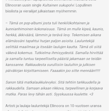
Ellinooran uusin single
Kultainen sukupolvi
. Lopullinen
biisilista ja vierailijat julkaistaan myöhemmin.
–
Tämä on pop-albumi josta tuli henkilökohtainen ja
kunnianhimoinen kokonaisuus. Tämä on mulle kipeä, kaunis,
herkkä, äkkiväärä, lämmin ja terävä levy. Tekemisen aikana
elämässäni tapahtui hurjan paljon asioita. Lauluntekijä
selittää maailmaa ja itseään laulujen kautta. Tämä oli siitä
väkevä kokemus. Tutkielma ihmisyydestä. Samalla hirvittää
ja samalla tuntuu tarpeelliselta päästä jakamaan se teidän
kanssanne. Rakkaudesta surullisiin lauluihin ja julkisen
päiväkirjan kirjoittamiseen. Faaaakin joo sitte mennään!!!!!
Sanon tätä matkalaukkulevyksi. Sitä tehtiin tarkkuudella ja
rakkaudella. Samaan aikaan rikkova, tarpeellinen ja korjaava
matka. Paras levy tähän asti. Syyskuussa kuulette. <3
Artisti ja laulaja-lauluntekijä Ellinoora on 10-vuotisen uransa