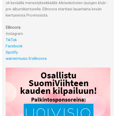
oli keväällä menestyksekkäällä
Melankolisten laulujen klubi
-
pre-albumikiertueella. Ellinoora starttasi lauantaina kesän
kiertueensa Provinssista.
Ellinoora:
Instagram
TikTok
Facebook
Spotify
warnermusic.fi/ellinoora