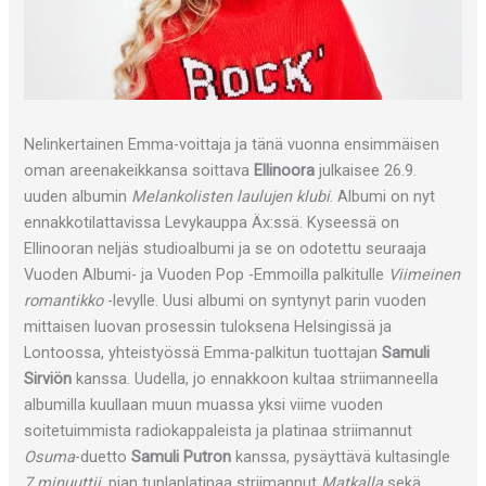
Nelinkertainen Emma-voittaja ja tänä vuonna ensimmäisen
oman areenakeikkansa soittava
Ellinoora
julkaisee 26.9.
uuden albumin
Melankolisten laulujen klubi
. Albumi on nyt
ennakkotilattavissa Levykauppa Äx:ssä. Kyseessä on
Ellinooran neljäs studioalbumi ja se on odotettu seuraaja
Vuoden Albumi- ja Vuoden Pop -Emmoilla palkitulle
Viimeinen
romantikko
-levylle. Uusi albumi on syntynyt parin vuoden
mittaisen luovan prosessin tuloksena Helsingissä ja
Lontoossa, yhteistyössä Emma-palkitun tuottajan
Samuli
Sirviön
kanssa. Uudella, jo ennakkoon kultaa striimanneella
albumilla kuullaan muun muassa yksi viime vuoden
soitetuimmista radiokappaleista ja platinaa striimannut
Osuma
-duetto
Samuli Putron
kanssa, pysäyttävä kultasingle
7 minuuttii,
pian tuplaplatinaa striimannut
Matkalla
sekä