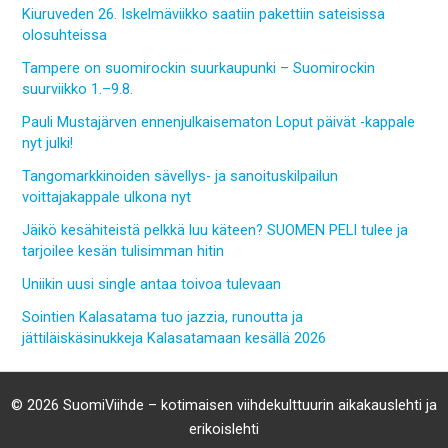
Kiuruveden 26. Iskelmäviikko saatiin pakettiin sateisissa
olosuhteissa
Tampere on suomirockin suurkaupunki – Suomirockin
suurviikko 1.–9.8.
Pauli Mustajärven ennenjulkaisematon Loput päivät -kappale
nyt julki!
Tangomarkkinoiden sävellys- ja sanoituskilpailun
voittajakappale ulkona nyt
Jäikö kesähiteistä pelkkä luu käteen? SUOMEN PELI tulee ja
tarjoilee kesän tulisimman hitin
Uniikin uusi single antaa toivoa tulevaan
Sointien Kalasatama tuo jazzia, runoutta ja
jättiläiskäsinukkeja Kalasatamaan kesällä 2026
© 2026 SuomiViihde – kotimaisen viihdekulttuurin aikakauslehti ja
erikoislehti