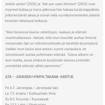
hetkiä varten”
(2020) ja “
Mä oon vaan ihminen
” (2023) ovat
myyneet kultaa ja myös jatkossa hän haluaa luoda kappaleita,
jotka kestävät aikaa ja soivat vielä vuosikymmenienkin päästä
ihmisten tärkeissä hetkissä.
”
Mun biiseissä kuuluu rehellisyys, raakuus ja elämän
monimutkaisuus. Haluan, että mun musiikki auttaa ihmisiä
menemään läpi eri elämänvaiheiden ja herättää kysymyksiä.
Vaikkei mun laulut aina antaisi suoria vastauksia, ne
toivottavasti auttaa pohtimaan elämää. Tuleva albumi on
kuin matka, jossa yhdessä kuulijoiden kanssa yritetään
ymmärtää elämää vähän paremmin.”
ILTA – JOKAISEN HYMYN TAKANA -KIERTUE
Pe 6.3. Järvenpää / Järvenpää-talo
La 7.3. Imatra / Kulttuuritalo Virta
Su 8.3. Kouvola / Kuusaasali
Pe 13.3. Lahti / Sibeliustalo