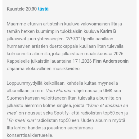
Kuuntele 20:30
tästä
Maamme eturivin artisteihin kuuluva valovoimainen
Ilta
ja
tämän hetken kuumimpiin tulokkaisiin kuuluva
Karim B
julkaisivat juuri yhteissinglen
“20:30”
. Upeilla äänillään
hurmaavien artistien duettokappale kuullaan Iltan tulevalla
kolmannella albumilla, joka julkaistaan maaliskuussa 2026.
Kappaleelle julkaistiin lauantaina 17.1.2026
Finn Anderssonin
ohjaama elokuvallinen musiikkivideo.
Loppuunmyydyillä keikoillaan, kahdella kultaa myyneellä
albumillaan ja mm.
Vain Elämää
-ohjelmassa ja UMK:ssa
Suomen kansan valloittaneen Iltan tulevalta albumilta on
julkaistu aiemmin kolme singleä, joista
“Yksin et koskaan sä
mee
” on noussut sekä Spotify- että radiolistan top50:een ja
“
En mieti sua”
radiolistan top50:een. Uuden albumin myötä
Ilta lähtee bändin ja jousitrion säestämänä
konserttisalikiertueelle.