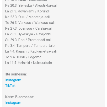
Pe 20.3. Ylivieska / Akustiikka-sali
La 21.3. Rovaniemi / Korundi
Ke 25.3. Oulu / Madetoja-sali
To 26.3. Varkaus / Warkaus-sali
Pe 27.3. Joensuu / Carelia-sali
La 28.3. Jyväskylä / Paviljonki
Su 29.3. Pori / Promenadi-sali
Pe 3.4. Tampere / Tampere-talo
La 4.4. Kajaani / Kaukametsä-sali
To 9.4. Turku / Logomo
La 11.4. Helsinki / Kulttuuritalo
Ilta somessa:
Instagram
TikTok
Karim B somessa:
Instagram