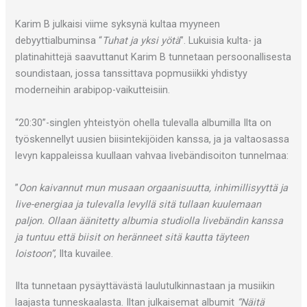
Karim B julkaisi viime syksynä kultaa myyneen
debyyttialbuminsa “
Tuhat ja yksi yötä
”. Lukuisia kulta- ja
platinahittejä saavuttanut Karim B tunnetaan persoonallisesta
soundistaan, jossa tanssittava popmusiikki yhdistyy
moderneihin arabipop-vaikutteisiin.
“20:30”-singlen yhteistyön ohella tulevalla albumilla Ilta on
työskennellyt uusien biisintekijöiden kanssa, ja ja valtaosassa
levyn kappaleissa kuullaan vahvaa livebändisoiton tunnelmaa:
”
Oon kaivannut mun musaan orgaanisuutta, inhimillisyyttä ja
live-energiaa ja tulevalla levyllä sitä tullaan kuulemaan
paljon. Ollaan äänitetty albumia studiolla livebändin kanssa
ja tuntuu että biisit on heränneet sitä kautta täyteen
loistoon”
, Ilta kuvailee.
Ilta tunnetaan pysäyttävästä laulutulkinnastaan ja musiikin
laajasta tunneskaalasta. Iltan julkaisemat albumit
“Näitä