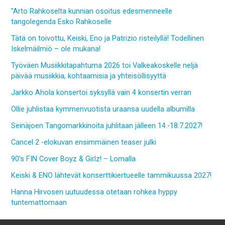
”Arto Rahkoselta kunnian osoitus edesmenneelle
tangolegenda Esko Rahkoselle
Tätä on toivottu, Keiski, Eno ja Patrizio risteilyllä! Todellinen
Iskelmäilmiö – ole mukana!
Työväen Musiikkitapahtuma 2026 toi Valkeakoskelle neljä
päivää musiikkia, kohtaamisia ja yhteisöllisyyttä
Jarkko Ahola konsertoi syksyllä vain 4 konsertin verran
Ollie juhlistaa kymmenvuotista uraansa uudella albumilla
Seinäjoen Tangomarkkinoita juhlitaan jälleen 14.-18.7.2027!
Cancel 2 -elokuvan ensimmäinen teaser julki
90’s FIN Cover Boyz & Girlz! – Lomalla
Keiski & ENO lähtevät konserttikiertueelle tammikuussa 2027!
Hanna Hirvosen uutuudessa otetaan rohkea hyppy
tuntemattomaan