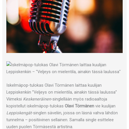
Iskelmäpop-tulokas Olavi Törmänen laittaa kuulijan
Leppiskenkiin ”Veljeys on mielentila, ainakin tässä laulussa”
Viimeksi
Keskeneräinen
-singlellään myös radioaaltoja
kopistellut iskelmäpop-tulokas
Olavi Törmänen
vie kuulijan
Leppiskengät
-singlen säveliin, joissa on läsnä vahva lähdön
tunnelma – positiivinen sellainen. Samalla single esittelee
uuden puolen Törmäsestä artistina.