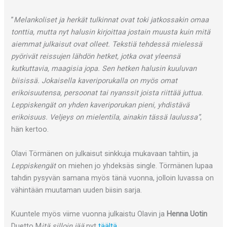
”
Melankoliset ja herkät tulkinnat ovat toki jatkossakin omaa
tonttia, mutta nyt halusin kirjoittaa jostain muusta kuin mitä
aiemmat julkaisut ovat olleet. Tekstiä tehdessä mielessä
pyörivät reissujen lähdön hetket, jotka ovat yleensä
kutkuttavia, maagisia jopa. Sen hetken halusin kuuluvan
biisissä. Jokaisella kaveriporukalla on myös omat
erikoisuutensa, persoonat tai nyanssit joista riittää juttua.
Leppiskengät on yhden kaveriporukan pieni, yhdistävä
erikoisuus. Veljeys on mielentila, ainakin tässä laulussa”
,
hän kertoo.
Olavi Törmänen on julkaisut sinkkuja mukavaan tahtiin, ja
Leppiskengät
on miehen jo yhdeksäs single. Törmänen lupaa
tahdin pysyvän samana myös tänä vuonna, jolloin luvassa on
vähintään muutaman uuden biisin sarja.
Kuuntele myös viime vuonna julkaistu Olavin ja
Henna Uotin
Duetto M
itä silloin jää
nyt
täältä
.